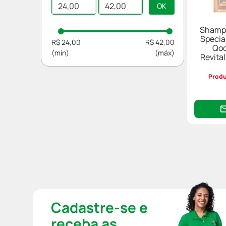
Shampoo
Cuidados com a Barba
Shampo
Fixador e Modelador
Specia
R$ 24,00
R$ 42,00
Qod
Revita
Produ
Cadastre-se e
receba as