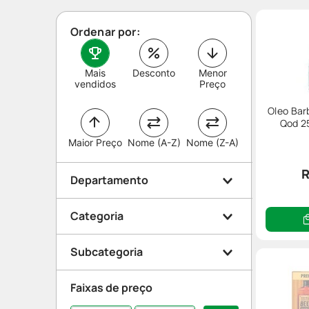
Ordenar por:
Mais
Desconto
Menor
vendidos
Preço
Oleo Bar
Qod 2
Maior Preço
Nome (A-Z)
Nome (Z-A)
R
Departamento
Categoria
Beleza e Proteção
Subcategoria
Higiene
Cabelo
Faixas de preço
Higiene masculina