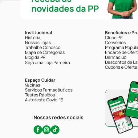
novidades da PP
Institucional
Benefícios e P
História
Clube PP
Nossas Lojas
Convênios
Trabalhe Conosco
Programa Popular
Mapa de Categorias
Encarte de Ofer
Blog da PP
Dermaclub
Descontos de La
Seja uma Loja Parceira
Cupons e Oferta
Espaço Cuidar
Vacinas
Serviços Farmacêuticos
Testes Rápidos
Autoteste Covid-19
Nossas redes sociais