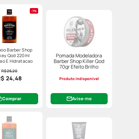
7%
oo Barber Shop
Pomada Modeladora
key Qod 220ml
Barber Shop Killer Qod
ao E Hidratacao
70gr Efeito Brilho
R$ 26,20
R$ 24,48
Produto indisponível
Avise-me
Comprar