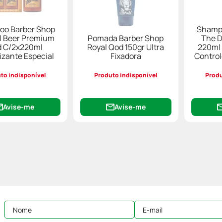
o Barber Shop
Shamp
l Beer Premium
Pomada Barber Shop
The D
 C/2x220ml
Royal Qod 150gr Ultra
220ml 
lizante Especial
Fixadora
Control
to indisponível
Produto indisponível
Produ
Avise-me
Avise-me