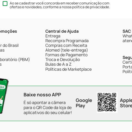
Ao se cadastrar você concorda em receber comunicação com
ofertas e novidades, conforme a nossa
política de privacidade
.
romoções
Central de Ajuda
SAC 
Entrega
What
Recompra Programada
aten
 do Brasil
Compras com Receita
tas
Alomed (tele-entrega)
Formas de Pagamento
Seg
boratório (PBM)
Troca e Devolução
Cert
s
Bulas de A a Z
Porta
Políticas de Marketplace
Polít
Baixe nosso APP
Google
Appl
É só apontar a câmera
Play
Stor
para o QR Code da loja de
aplicativos do seu celular!