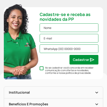
Cadastre-se e receba as
novidades da PP
Cadastrar
Ao se cadastrar você concorda em receber
comunicação com ofertas e novidades,
conforme a nossa
política de privacidade
.
Institucional
História
Nossas Lojas
Benefícios E Promoções