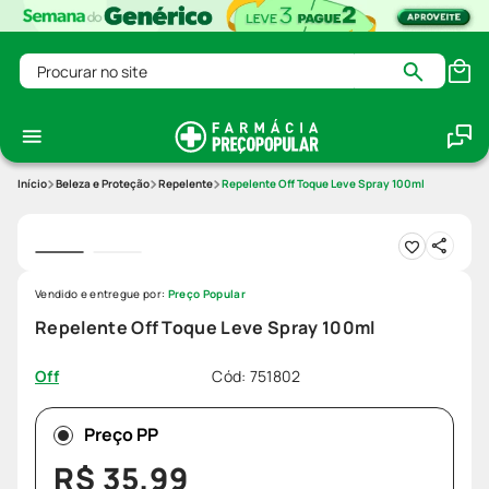
Procurar no site
Beleza e Proteção
Repelente
Repelente Off Toque Leve Spray 100ml
Vendido e entregue por:
Preço Popular
Repelente Off Toque Leve Spray 100ml
Cód
:
751802
Off
Preço PP
R$
35
,
99