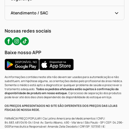
Troca E Devolução
Testes Rápidos
Bulas De A A Z
Autoteste Covid-19
Certificado De Segurança
Políticas De Marketplace
Portal Da Privacidade
Atendimento / SAC
Política De Privacidade
WhatsApp (47) 9202-1687
Atendimento@precopopular.com.br
Nossas redes sociais
Baixe nosso APP
As informações contidas neste site não devem ser usadas para automedicação e não
substituem, em hipótese alguma, as orientações dadas pelo profissional da área médica.
Somente o médico está apto a diagnosticar qualquer problema de saúde e prescrever o
tratamento adequado.
Todos os pedidos efetuados estão sujeitos à confirmação da
disponibilidade de produto em nosso estoque.
O processo de separação dos produtos
pode levar até dois dias úteis dependendo da disponibilidade do estoque em loja.
OS PREÇOS APRESENTADOS NO SITE SÃO DIFERENTES DOS PREÇOS DAS LOJAS
FÍSICAS DE NOSSA REDE.
FARMÁCIA PREÇO POPULAR | Cia Latino Americana de Medicamentos | CNPJ:
84.683.481/0416-04 | End: Av. Santo Albano, 490 - Vila Vera | São Paulo - SP | CEP: 04.296-
000Farmacêutica Responsável: Amanda Zelia Deodato | CRF/SP: 107393 | IE: