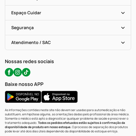
Seja Uma Loja Parceira
Programa Popular Do Brasil
Encarte De Ofertas
Entrega
Dermaclub
Recompra Programada
Espaço Cuidar
Descontos De Laboratório (PBM)
Compras Com Receita
Cupons E Ofertas
Alomed (tele-Entrega)
Vacinas
Formas De Pagamento
Serviços Farmacêuticos
Segurança
Troca E Devolução
Testes Rápidos
Bulas De A A Z
Autoteste Covid-19
Certificado De Segurança
Políticas De Marketplace
Portal Da Privacidade
Atendimento / SAC
Política De Privacidade
WhatsApp (47) 9202-1687
Atendimento@precopopular.com.br
Nossas redes sociais
Baixe nosso APP
As informações contidas neste site não devem ser usadas para automedicação e não
substituem, em hipótese alguma, as orientações dadas pelo profissional da área médica.
Somente o médico está apto a diagnosticar qualquer problema de saúde e prescrever o
tratamento adequado.
Todos os pedidos efetuados estão sujeitos à confirmação da
disponibilidade de produto em nosso estoque.
O processo de separação dos produtos
pode levar até dois dias úteis dependendo da disponibilidade do estoque em loja.