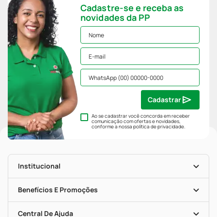
Cadastre-se e receba as
novidades da PP
Cadastrar
Ao se cadastrar você concorda em receber
comunicação com ofertas e novidades,
conforme a nossa
política de privacidade
.
Institucional
História
Nossas Lojas
Benefícios E Promoções
Trabalhe Conosco
Mapa De Categorias
Clube PP
Blog Da PP
Convênios
Central De Ajuda