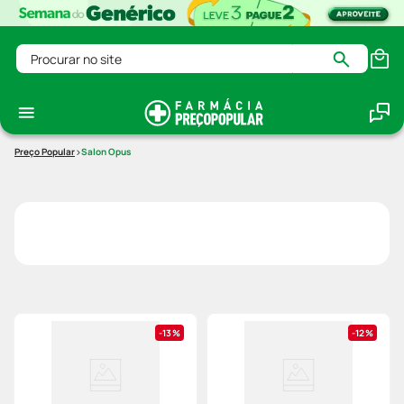
Procurar no site
Salon Opus
13%
12%