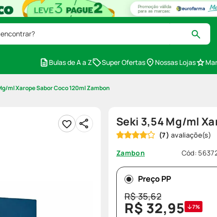
 encontrar?
Bulas de A a Z
Super Ofertas
Nossas Lojas
Mar
 Mg/ml Xarope Sabor Coco 120ml Zambon
Seki 3,54 Mg/ml X
(
7
)
Cód
:
5637
Zambon
Preço PP
R$
35
,
62
R$
32
,
95
7%