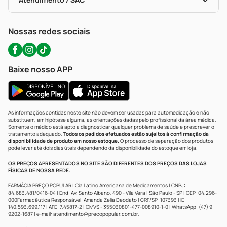
Política De Privacidade
WhatsApp (47) 9202-1687
Atendimento@precopopular.com.br
Nossas redes sociais
Baixe nosso APP
As informações contidas neste site não devem ser usadas para automedicação e não
substituem, em hipótese alguma, as orientações dadas pelo profissional da área médica.
Somente o médico está apto a diagnosticar qualquer problema de saúde e prescrever o
tratamento adequado.
Todos os pedidos efetuados estão sujeitos à confirmação da
disponibilidade de produto em nosso estoque.
O processo de separação dos produtos
pode levar até dois dias úteis dependendo da disponibilidade do estoque em loja.
OS PREÇOS APRESENTADOS NO SITE SÃO DIFERENTES DOS PREÇOS DAS LOJAS
FÍSICAS DE NOSSA REDE.
FARMÁCIA PREÇO POPULAR | Cia Latino Americana de Medicamentos | CNPJ:
84.683.481/0416-04 | End: Av. Santo Albano, 490 - Vila Vera | São Paulo - SP | CEP: 04.296-
000Farmacêutica Responsável: Amanda Zelia Deodato | CRF/SP: 107393 | IE:
140.593.699.117 | AFE: 7.45817-2 | CMVS - 355030801-477-008910-1-0 | WhatsApp: (47) 9
9202-1687 | e-mail:
atendimento@precopopular.com.br
.