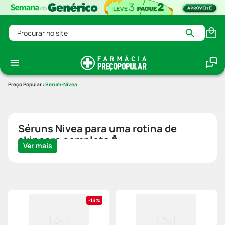
Procurar no site
Serum-Nivea
Séruns Nivea para uma rotina de
skincare completa🧴
Ver mais
13%