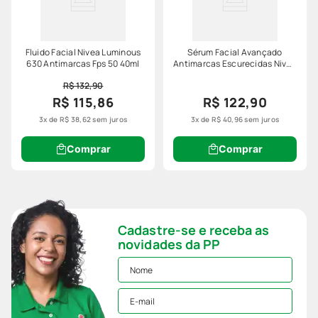
Fluido Facial Nivea Luminous
Sérum Facial Avançado
630 Antimarcas Fps 50 40ml
Antimarcas Escurecidas Nivea
Luminous 630 30ml
R$ 132,90
R$ 115,86
R$ 122,90
3
x de
R$
38
,
62
sem juros
3
x de
R$
40
,
96
sem juros
Comprar
Comprar
Cadastre-se e receba as
novidades da PP