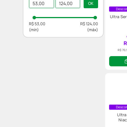
Hidratante
Anti Idade
Descon
Ultra Se
Limpeza
R$ 53,00
R$ 124,00
Antiacne
Primer
R
Olhos e Lábios
R$ 70,
Máscara Facial
Clareador
Descon
Ultr
Niac