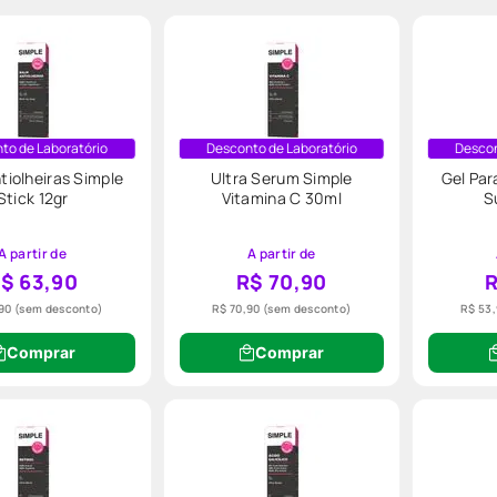
to de Laboratório
Desconto de Laboratório
Descon
tiolheiras Simple
Ultra Serum Simple
Gel Par
Stick 12gr
Vitamina C 30ml
S
A partir de
A partir de
$ 63,90
R$ 70,90
R
90
(sem desconto)
R$ 70,90
(sem desconto)
R$ 53
Comprar
Comprar