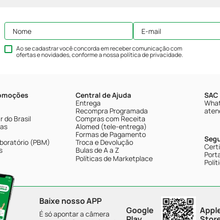
Ao se cadastrar você concorda em receber comunicação com
ofertas e novidades, conforme a nossa
política de privacidade
.
romoções
Central de Ajuda
SAC 
Entrega
What
Recompra Programada
aten
 do Brasil
Compras com Receita
tas
Alomed (tele-entrega)
Formas de Pagamento
Seg
boratório (PBM)
Troca e Devolução
Cert
s
Bulas de A a Z
Porta
Políticas de Marketplace
Polít
Baixe nosso APP
Google
Appl
É só apontar a câmera
Play
Stor