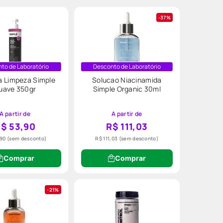
37%
to de Laboratório
Desconto de Laboratório
a Limpeza Simple
Solucao Niacinamida
uave 350gr
Simple Organic 30ml
A partir de
A partir de
$ 53,90
R$ 111,03
,90
(sem desconto)
R$ 111,03
(sem desconto)
Comprar
Comprar
21%