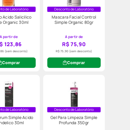
to de Laboratório
Desconto de Laboratório
 Acido Salicilico
Mascara Facial Control
e Organic 30ml
Simple Organic 80gr
A partir de
A partir de
$ 123,86
R$ 75,90
,86
(sem desconto)
R$ 75,90
(sem desconto)
Comprar
Comprar
to de Laboratório
Desconto de Laboratório
erum Simple Acido
Gel Para Limpeza Simple
ndelico 30ml
Profunda 350gr