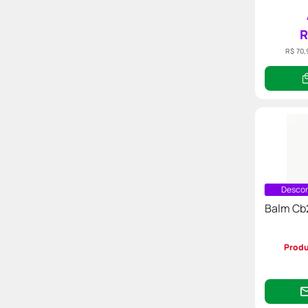
R
R$ 70,
Descon
Balm Cb
Produ