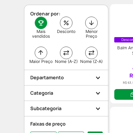
Ordenar por:
Mais
Desconto
Menor
vendidos
Preço
Descon
Balm An
Maior Preço
Nome (A-Z)
Nome (Z-A)
R
Departamento
R$ 63,
Categoria
Dermocosméticos
Subcategoria
Beleza e Proteção
Rosto
Faixas de preço
Maquiagem