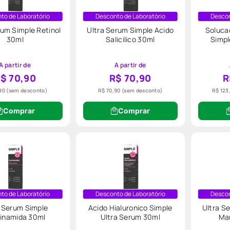
to de Laboratório
Desconto de Laboratório
Descon
rum Simple Retinol
Ultra Serum Simple Acido
Solucao
30ml
Salicilico 30ml
Simpl
A partir de
A partir de
$ 70,90
R$ 70,90
R
90
(sem desconto)
R$ 70,90
(sem desconto)
R$ 123
Comprar
Comprar
to de Laboratório
Desconto de Laboratório
Descon
a Serum Simple
Acido Hialuronico Simple
Ultra S
inamida 30ml
Ultra Serum 30ml
Ma