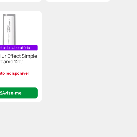
to de Laboratório
lur Effect Simple
ganic 12gr
to indisponível
Avise-me