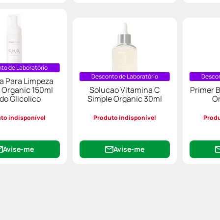
to de Laboratório
Desconto de Laboratório
Descon
 Para Limpeza
 Organic 150ml
Solucao Vitamina C
Primer B
do Glicolico
Simple Organic 30ml
Or
to indisponível
Produto indisponível
Produ
Avise-me
Avise-me