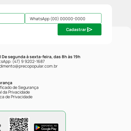
Cadastrar
| De segunda à sexta-feira, das 8h às 19h
sApp: (47) 9 9202-1687
dimento@precopopular.com.br
urança
ificado de Segurança
l da Privacidade
ica de Privacidade
e
e