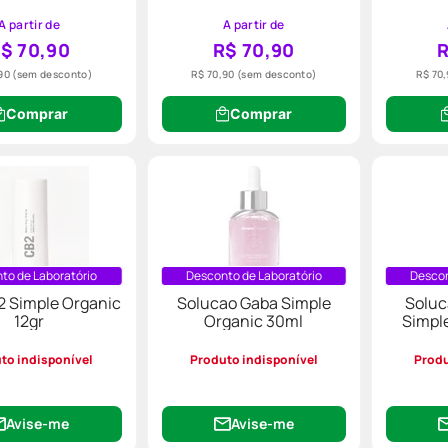
A partir de
A partir de
$ 70,90
R$ 70,90
R
90
(sem desconto)
R$ 70,90
(sem desconto)
R$ 70
Comprar
Comprar
to de Laboratório
Desconto de Laboratório
Descon
2 Simple Organic
Solucao Gaba Simple
Soluc
12gr
Organic 30ml
Simpl
to indisponível
Produto indisponível
Produ
Avise-me
Avise-me