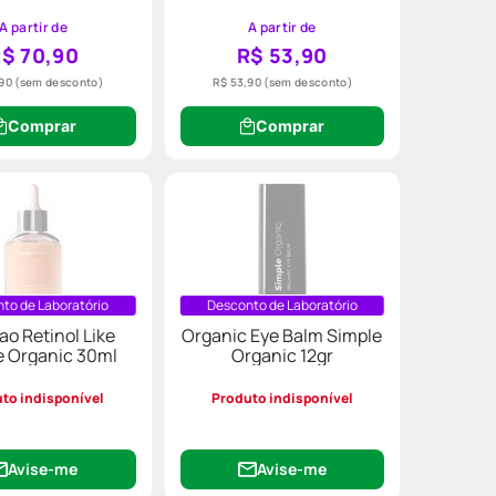
A partir de
A partir de
$ 70,90
R$ 53,90
,90
(sem desconto)
R$ 53,90
(sem desconto)
Comprar
Comprar
to de Laboratório
Desconto de Laboratório
ao Retinol Like
Organic Eye Balm Simple
e Organic 30ml
Organic 12gr
to indisponível
Produto indisponível
Avise-me
Avise-me