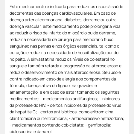
Este medicamento é indicado para reduzir os riscos à saúde
decorrentes das doenças cardiovasculares. Em caso de
doença arterial coronariana, diabetes, derrame ou outra
doença vascular, este medicamento pode prolongar a vida
ao reduzir o risco de infarto do miocárdio ou de derrame,
reduzir a necessidade de cirurgia para melhorar o fluxo
sanguíneo nas pernas e nos órgãos essenciais, tal como o
coração e reduzir a necessidade de hospitalização por dor
no peito. A sinvastatina reduz os níveis de colesterol no
sangue e também retarda a progressão da aterosclerose e
reduz o desenvolvimento de mais aterosclerose. Seu uso é
contraindicado em caso de alergia aos componentes da
fórmula, doença ativa do fígado, na gravidez e
amamentação, e em caso de estar tomando os seguintes
medicamentos: - medicamentos antifúngicos; - inibidores
da protease do HIV; - certos inibidores da protease do vírus
da hepatite C; - certos antibióticos, como eritromicina,
claritromicina ou telitromicina; - antidepressivo nefazodona;
- medicamentos contendo cobicistate; - genfibrozila;
ciclosporina e danazol.