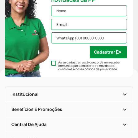
Cadastrar
Ao se cadastrar você concorda em receber
comunicação com ofertas e novidades,
conforme a nossa
política de privacidade
.
Institucional
História
Nossas Lojas
Benefícios E Promoções
Trabalhe Conosco
Mapa De Categorias
Clube PP
Blog Da PP
Convênios
Central De Ajuda
Seja Uma Loja Parceira
Programa Popular Do Brasil
Encarte De Ofertas
Entrega