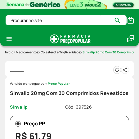
Procurar no site
Medicamentos
Colesterol e Triglicerídeos
Sinvalip 20mg Com 30 Comprimidos 
Vendido e entregue por:
Preço Popular
Sinvalip 20mg Com 30 Comprimidos Revestidos
Cód
:
697526
Sinvalip
Preço PP
R$
61
,
79