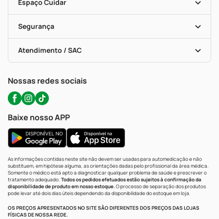
Dermaclub
Recompra Programada
Espaço Cuidar
Descontos De Laboratório (PBM)
Compras Com Receita
Cupons E Ofertas
Alomed (tele-Entrega)
Vacinas
Formas De Pagamento
Serviços Farmacêuticos
Segurança
Troca E Devolução
Testes Rápidos
Bulas De A A Z
Autoteste Covid-19
Certificado De Segurança
Políticas De Marketplace
Portal Da Privacidade
Atendimento / SAC
Política De Privacidade
WhatsApp (47) 9202-1687
Atendimento@precopopular.com.br
Nossas redes sociais
Baixe nosso APP
As informações contidas neste site não devem ser usadas para automedicação e não
substituem, em hipótese alguma, as orientações dadas pelo profissional da área médica.
Somente o médico está apto a diagnosticar qualquer problema de saúde e prescrever o
tratamento adequado.
Todos os pedidos efetuados estão sujeitos à confirmação da
disponibilidade de produto em nosso estoque.
O processo de separação dos produtos
pode levar até dois dias úteis dependendo da disponibilidade do estoque em loja.
OS PREÇOS APRESENTADOS NO SITE SÃO DIFERENTES DOS PREÇOS DAS LOJAS
FÍSICAS DE NOSSA REDE.