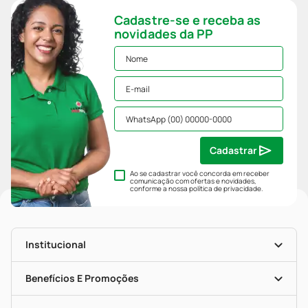
Cadastre-se e receba as
novidades da PP
Cadastrar
Ao se cadastrar você concorda em receber
comunicação com ofertas e novidades,
conforme a nossa
política de privacidade
.
Institucional
História
Nossas Lojas
Benefícios E Promoções
Trabalhe Conosco
Mapa De Categorias
Clube PP