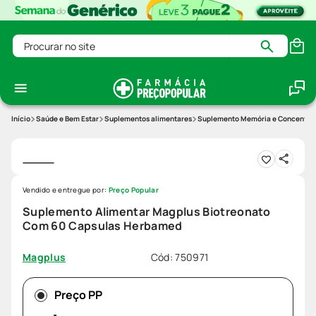
Procurar no site
Saúde e Bem Estar
Suplementos alimentares
Suplemento Memória e Concentra
Vendido e entregue por:
Preço Popular
Suplemento Alimentar Magplus Biotreonato
Com 60 Capsulas Herbamed
Cód
:
750971
Magplus
Preço PP