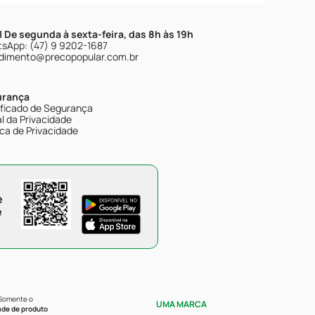
| De segunda à sexta-feira, das 8h às 19h
sApp: (47) 9 9202-1687
dimento@precopopular.com.br
urança
ificado de Segurança
l da Privacidade
ica de Privacidade
e
e
 Somente o
UMA MARCA
ade de produto