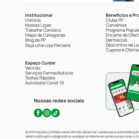
Institucional
Benefícios e P
História
Clube PP
Nossas Lojas
Convênios
Trabalhe Conosco
Programa Popular
Mapa de Categorias
Encarte de Ofer
Blog da PP
Dermaclub
Descontos de La
Seja uma Loja Parceira
Cupons e Oferta
Espaço Cuidar
Vacinas
Serviços Farmacêuticos
Testes Rápidos
Autoteste Covid-19
Nossas redes sociais
As informações contidas neste site não devem ser usadas para automedicação 
médico está apto a diagnosticar qualquer problema de saúde e prescrever o 