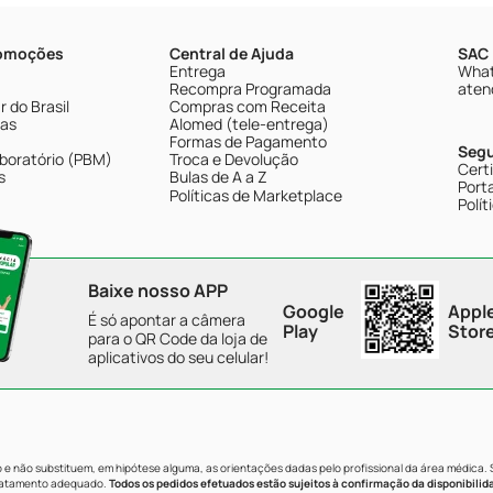
romoções
Central de Ajuda
SAC 
Entrega
What
Recompra Programada
aten
 do Brasil
Compras com Receita
tas
Alomed (tele-entrega)
Formas de Pagamento
Seg
boratório (PBM)
Troca e Devolução
Cert
s
Bulas de A a Z
Porta
Políticas de Marketplace
Polít
Baixe nosso APP
Google
Appl
É só apontar a câmera
Play
Stor
para o QR Code da loja de
aplicativos do seu celular!
e não substituem, em hipótese alguma, as orientações dadas pelo profissional da área médica.
tratamento adequado.
Todos os pedidos efetuados estão sujeitos à confirmação da disponibilid