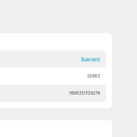
Supravit
22963
7896331709278