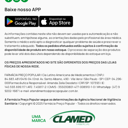
Baixe nosso APP
As informações contidas neste site não devem ser usadas para automedicação e não
substituem, em hipótese alguma, as orientações dadas pelo profissional da área médica.
Somente o médico está apto a diagnosticar qualquer problema de saúde e prescrever o
tratamento adequado.
Todos os pedidos efetuados estão sujeitos à confirmação da
disponibilidade de produto em nosso estoque.
O processo de separação dos produtos
pode levar até dois dias úteis dependendo da disponibilidade do estoque em loja.
OS PREÇOS APRESENTADOS NO SITE SÃO DIFERENTES DOS PREÇOS DAS LOJAS
FÍSICAS DE NOSSA REDE.
FARMÁCIA PREÇO POPULAR | Cia Latino Americana de Medicamentos | CNPJ:
84.683.481/0416-04 | End: Av. Santo Albano, 490 - Vila Vera | São Paulo - SP | CEP: 04.296-
000Farmacêutica Responsável: Amanda Zelia Deodato | CRF/SP: 107393 | IE:
140.593.699.117 | AFE: 7.45817-2 | CMVS - 355030801-477-008910-1-0 | WhatsApp: (47) 9
9202-1687 | e-mail:
atendimento@precopopular.com.br
.
A Farmácia Preço Popular segue as determinações da Agência Nacional de Vigilância
Sanitária
| Copyright © 2025 Farmácia Preço Popular - Todos os direitos reservados.
UMA
MARCA