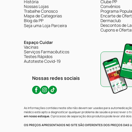
História
Clube PP
Nossas Lojas
Convênios
Trabalhe Conosco
Programa Popular
Mapa de Categorias
Encarte de Ofer
Blog da PP
Dermaclub
Descontos de La
Seja uma Loja Parceira
Cupons e Oferta
Espaço Cuidar
Vacinas
Serviços Farmacêuticos
Testes Rápidos
Autoteste Covid-19
Nossas redes sociais
As informações contidas neste site não devem ser usadas para automedicação 
médico está apto a diagnosticar qualquer problema de saúde e prescrever o 
em nosso estoque.
O processo de separação dos produtos pode levar até dois 
OS PREÇOS APRESENTADOS NO SITE SÃO DIFERENTES DOS PREÇOS DAS LO