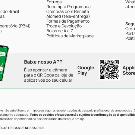
Entrega
What
Recompra Programada
aten
 do Brasil
Compras com Receita
tas
Alomed (tele-entrega)
Formas de Pagamento
Seg
boratório (PBM)
Troca e Devolução
Cert
s
Bulas de A a Z
Porta
Políticas de Marketplace
Polít
Baixe nosso APP
Google
Appl
É só apontar a câmera
Play
Stor
para o QR Code da loja de
aplicativos do seu celular!
e não substituem, em hipótese alguma, as orientações dadas pelo profissional da área médica.
tratamento adequado.
Todos os pedidos efetuados estão sujeitos à confirmação da disponibilid
dias úteis dependendo da disponibilidade do estoque em loja.
JAS FÍSICAS DE NOSSA REDE.