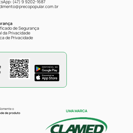
sApp: (47) 9 9202-1687
dimento@precopopular.com.br
urança
ificado de Segurança
l da Privacidade
ica de Privacidade
e
e
 Somente o
UMA MARCA
ade de produto