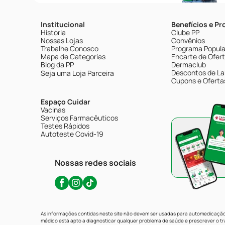
Institucional
Benefícios e P
História
Clube PP
Nossas Lojas
Convênios
Trabalhe Conosco
Programa Popular
Mapa de Categorias
Encarte de Ofer
Blog da PP
Dermaclub
Descontos de La
Seja uma Loja Parceira
Cupons e Oferta
Espaço Cuidar
Vacinas
Serviços Farmacêuticos
Testes Rápidos
Autoteste Covid-19
Nossas redes sociais
As informações contidas neste site não devem ser usadas para automedicação 
médico está apto a diagnosticar qualquer problema de saúde e prescrever o 