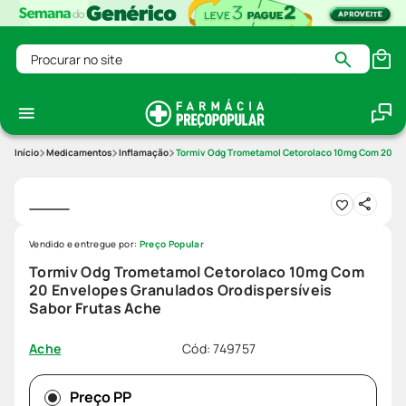
Procurar no site
Medicamentos
Inflamação
Tormiv Odg Trometamol Cetorolaco 10mg Com 20 Env
Vendido e entregue por:
Preço Popular
Tormiv Odg Trometamol Cetorolaco 10mg Com
20 Envelopes Granulados Orodispersíveis
Sabor Frutas Ache
Cód
:
749757
Ache
Preço PP