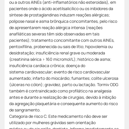
ou a outros AINEs (anti-inflamatórios não esteroidais), em
pacientes onde o ácido acetilsalicílico ou os inibidores da
síntese de prostaglandinas induzam reações alérgicas;
polipose nasal e asma brônquica concomitantes, pelo risco
de apresentarem reação alérgica intensa (reações
anafiláticas severas têm sido observadas em tais
pacientes); tratamento concomitante com outros AINEs,
pentoxifilina, probenecida ou sais de lítio; hipovolemia ou
desidratação; insuficiência renal grave ou moderada
(creatinina sérica > 160 micromol/L); histórico de asma;
insuficiência cardíaca crônica; doença do
sistema cardiovascular; evento de risco cardiovascular
aumentado; infarto do miocárdio; fumantes; colite ulcerosa
(úlceras no cólon); gravidez, parto ou lactação. Tormiv ODG
também é contraindicado como profilático na analgesia
antes e durante a realização de cirurgias, devido à inibição
da agregação plaquetária e consequente aumento do risco
de sangramento.
Categoria de risco C. Este medicamento não deve ser
utilizado por mulheres grávidas sem orientação
médica ou do cirurgião-dentista. Informe imediatamente ao