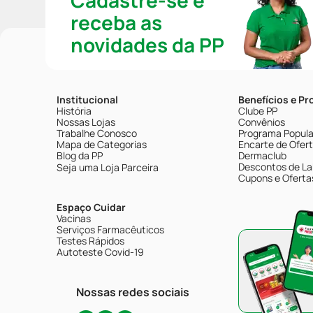
Cadastre-se e
receba as
novidades da PP
Institucional
Benefícios e P
História
Clube PP
Nossas Lojas
Convênios
Trabalhe Conosco
Programa Popular
Mapa de Categorias
Encarte de Ofer
Blog da PP
Dermaclub
Descontos de La
Seja uma Loja Parceira
Cupons e Oferta
Espaço Cuidar
Vacinas
Serviços Farmacêuticos
Testes Rápidos
Autoteste Covid-19
Nossas redes sociais