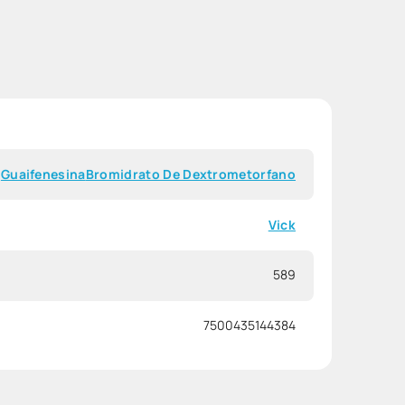
Guaifenesina
Bromidrato De Dextrometorfano
Vick
589
7500435144384