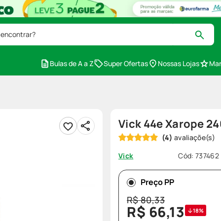
 encontrar?
Bulas de A a Z
Super Ofertas
Nossas Lojas
Mar
Vick 44e Xarope 2
(
4
)
Cód
:
737462
Vick
Preço PP
R$
80
,
33
R$
66
,
13
18%