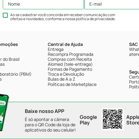
Ao se cadastrar você concorda em receber comunicação com
ofertas e novidades, conforme a nossa
política de privacidade
.
romoções
Central de Ajuda
SAC 
Entrega
What
Recompra Programada
aten
 do Brasil
Compras com Receita
tas
Alomed (tele-entrega)
Formas de Pagamento
Seg
boratório (PBM)
Troca e Devolução
Cert
s
Bulas de A a Z
Porta
Políticas de Marketplace
Polít
Baixe nosso APP
Google
Appl
É só apontar a câmera
Play
Stor
para o QR Code da loja de
aplicativos do seu celular!