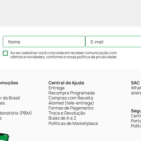
Ao se cadastrar você concorda em receber comunicação com
ofertas e novidades, conforme a nossa
política de privacidade
.
romoções
Central de Ajuda
SAC 
Entrega
What
Recompra Programada
aten
 do Brasil
Compras com Receita
tas
Alomed (tele-entrega)
Formas de Pagamento
Seg
boratório (PBM)
Troca e Devolução
Cert
s
Bulas de A a Z
Porta
Políticas de Marketplace
Polít