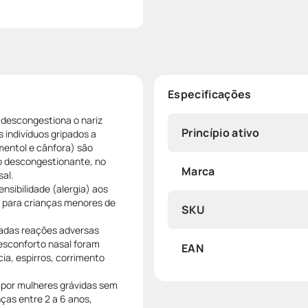
Especificações
r descongestiona o nariz
Princípio ativo
 indivíduos gripados a
(mentol e cânfora) são
o descongestionante, no
Marca
al.
sibilidade (alergia) aos
para crianças menores de
SKU
radas reações adversas
esconforto nasal foram
EAN
ia, espirros, corrimento
 por mulheres grávidas sem
ças entre 2 a 6 anos,