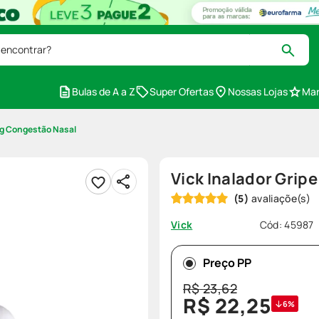
 encontrar?
Bulas de A a Z
Super Ofertas
Nossas Lojas
Mar
,5g Congestão Nasal
Vick Inalador Grip
(
5
)
Cód
:
45987
Vick
Preço PP
R$
23
,
62
R$
22
,
25
6%