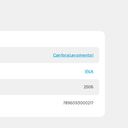
Canfora
Levomentol
Vick
2506
7896093000217