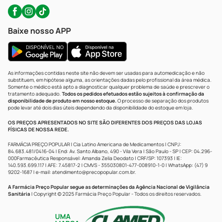
Baixe nosso APP
As informações contidas neste site não devem ser usadas para automedicação e não
substituem, em hipótese alguma, as orientações dadas pelo profissional da área médica.
Somente o médico está apto a diagnosticar qualquer problema de saúde e prescrever o
tratamento adequado.
Todos os pedidos efetuados estão sujeitos à confirmação da
disponibilidade de produto em nosso estoque.
O processo de separação dos produtos
pode levar até dois dias úteis dependendo da disponibilidade do estoque em loja.
OS PREÇOS APRESENTADOS NO SITE SÃO DIFERENTES DOS PREÇOS DAS LOJAS
FÍSICAS DE NOSSA REDE.
FARMÁCIA PREÇO POPULAR | Cia Latino Americana de Medicamentos | CNPJ:
84.683.481/0416-04 | End: Av. Santo Albano, 490 - Vila Vera | São Paulo - SP | CEP: 04.296-
000Farmacêutica Responsável: Amanda Zelia Deodato | CRF/SP: 107393 | IE:
140.593.699.117 | AFE: 7.45817-2 | CMVS - 355030801-477-008910-1-0 | WhatsApp: (47) 9
9202-1687 | e-mail:
atendimento@precopopular.com.br
.
A Farmácia Preço Popular segue as determinações da Agência Nacional de Vigilância
Sanitária
| Copyright © 2025 Farmácia Preço Popular - Todos os direitos reservados.
UMA