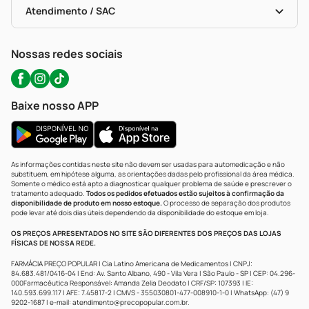
Políticas De Marketplace
Portal Da Privacidade
Atendimento / SAC
Política De Privacidade
WhatsApp (47) 9202-1687
Atendimento@precopopular.com.br
Nossas redes sociais
Baixe nosso APP
As informações contidas neste site não devem ser usadas para automedicação e não
substituem, em hipótese alguma, as orientações dadas pelo profissional da área médica.
Somente o médico está apto a diagnosticar qualquer problema de saúde e prescrever o
tratamento adequado.
Todos os pedidos efetuados estão sujeitos à confirmação da
disponibilidade de produto em nosso estoque.
O processo de separação dos produtos
pode levar até dois dias úteis dependendo da disponibilidade do estoque em loja.
OS PREÇOS APRESENTADOS NO SITE SÃO DIFERENTES DOS PREÇOS DAS LOJAS
FÍSICAS DE NOSSA REDE.
FARMÁCIA PREÇO POPULAR | Cia Latino Americana de Medicamentos | CNPJ:
84.683.481/0416-04 | End: Av. Santo Albano, 490 - Vila Vera | São Paulo - SP | CEP: 04.296-
000Farmacêutica Responsável: Amanda Zelia Deodato | CRF/SP: 107393 | IE:
140.593.699.117 | AFE: 7.45817-2 | CMVS - 355030801-477-008910-1-0 | WhatsApp: (47) 9
9202-1687 | e-mail:
atendimento@precopopular.com.br
.