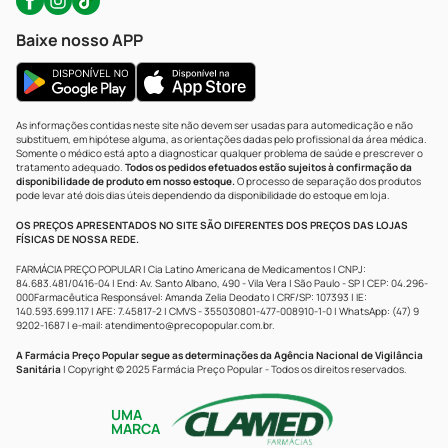
Baixe nosso APP
As informações contidas neste site não devem ser usadas para automedicação e não
substituem, em hipótese alguma, as orientações dadas pelo profissional da área médica.
Somente o médico está apto a diagnosticar qualquer problema de saúde e prescrever o
tratamento adequado.
Todos os pedidos efetuados estão sujeitos à confirmação da
disponibilidade de produto em nosso estoque.
O processo de separação dos produtos
pode levar até dois dias úteis dependendo da disponibilidade do estoque em loja.
OS PREÇOS APRESENTADOS NO SITE SÃO DIFERENTES DOS PREÇOS DAS LOJAS
FÍSICAS DE NOSSA REDE.
FARMÁCIA PREÇO POPULAR | Cia Latino Americana de Medicamentos | CNPJ:
84.683.481/0416-04 | End: Av. Santo Albano, 490 - Vila Vera | São Paulo - SP | CEP: 04.296-
000Farmacêutica Responsável: Amanda Zelia Deodato | CRF/SP: 107393 | IE:
140.593.699.117 | AFE: 7.45817-2 | CMVS - 355030801-477-008910-1-0 | WhatsApp: (47) 9
9202-1687 | e-mail:
atendimento@precopopular.com.br
.
A Farmácia Preço Popular segue as determinações da Agência Nacional de Vigilância
Sanitária
| Copyright © 2025 Farmácia Preço Popular - Todos os direitos reservados.
UMA
MARCA