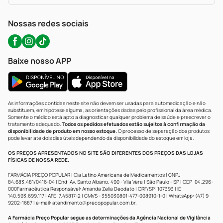
WhatsApp (47) 9202-1687
Atendimento@precopopular.com.br
Nossas redes sociais
Baixe nosso APP
As informações contidas neste site não devem ser usadas para automedicação e não
substituem, em hipótese alguma, as orientações dadas pelo profissional da área médica.
Somente o médico está apto a diagnosticar qualquer problema de saúde e prescrever o
tratamento adequado.
Todos os pedidos efetuados estão sujeitos à confirmação da
disponibilidade de produto em nosso estoque.
O processo de separação dos produtos
pode levar até dois dias úteis dependendo da disponibilidade do estoque em loja.
OS PREÇOS APRESENTADOS NO SITE SÃO DIFERENTES DOS PREÇOS DAS LOJAS
FÍSICAS DE NOSSA REDE.
FARMÁCIA PREÇO POPULAR | Cia Latino Americana de Medicamentos | CNPJ:
84.683.481/0416-04 | End: Av. Santo Albano, 490 - Vila Vera | São Paulo - SP | CEP: 04.296-
000Farmacêutica Responsável: Amanda Zelia Deodato | CRF/SP: 107393 | IE:
140.593.699.117 | AFE: 7.45817-2 | CMVS - 355030801-477-008910-1-0 | WhatsApp: (47) 9
9202-1687 | e-mail:
atendimento@precopopular.com.br
.
A Farmácia Preço Popular segue as determinações da Agência Nacional de Vigilância