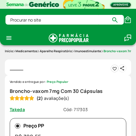
Procurar no site
Medicamentos
Aparelho Respiratório
Imunoestimulante
Broncho-vaxom 7mg C
Vendido e entregue por:
Preço Popular
Broncho-vaxom 7mg Com 30 Cápsulas
(
2
)
Cód
:
717303
Takeda
Preço PP