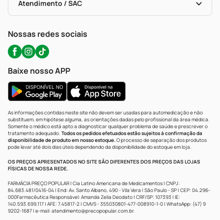
Políticas De Marketplace
Portal Da Privacidade
Atendimento / SAC
Política De Privacidade
WhatsApp (47) 9202-1687
Atendimento@precopopular.com.br
Nossas redes sociais
Baixe nosso APP
As informações contidas neste site não devem ser usadas para automedicação e não
substituem, em hipótese alguma, as orientações dadas pelo profissional da área médica.
Somente o médico está apto a diagnosticar qualquer problema de saúde e prescrever o
tratamento adequado.
Todos os pedidos efetuados estão sujeitos à confirmação da
disponibilidade de produto em nosso estoque.
O processo de separação dos produtos
pode levar até dois dias úteis dependendo da disponibilidade do estoque em loja.
OS PREÇOS APRESENTADOS NO SITE SÃO DIFERENTES DOS PREÇOS DAS LOJAS
FÍSICAS DE NOSSA REDE.
FARMÁCIA PREÇO POPULAR | Cia Latino Americana de Medicamentos | CNPJ:
84.683.481/0416-04 | End: Av. Santo Albano, 490 - Vila Vera | São Paulo - SP | CEP: 04.296-
000Farmacêutica Responsável: Amanda Zelia Deodato | CRF/SP: 107393 | IE:
140.593.699.117 | AFE: 7.45817-2 | CMVS - 355030801-477-008910-1-0 | WhatsApp: (47) 9
9202-1687 | e-mail:
atendimento@precopopular.com.br
.