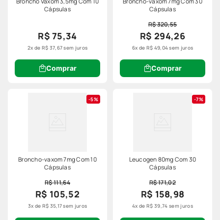
Broncho Vaxom 3,5mg Com 10
Broncho-vaxom 7mg Com 30
Cápsulas
Cápsulas
R$ 320,55
R$ 75,34
R$ 294,26
2
x de
R$
37
,
67
sem juros
6
x de
R$
49
,
04
sem juros
Comprar
Comprar
5%
7%
Broncho-vaxom 7mg Com 10
Leucogen 80mg Com 30
Cápsulas
Cápsulas
R$ 111,64
R$ 171,02
R$ 105,52
R$ 158,98
3
x de
R$
35
,
17
sem juros
4
x de
R$
39
,
74
sem juros