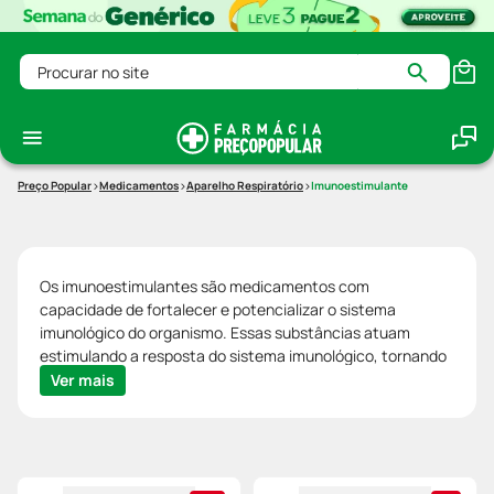
Procurar no site
Medicamentos
Aparelho Respiratório
Imunoestimulante
Os imunoestimulantes são medicamentos com
capacidade de fortalecer e potencializar o sistema
imunológico do organismo. Essas substâncias atuam
estimulando a resposta do sistema imunológico, tornando
mais eficiente na detecção e combate a agentes
Ver mais
patogênicos, como vírus, bactérias e outros invasores que
podem causar doenças respiratórias.
Eles são aliados importantes na promoção da saúde,
fortalecendo as defesas naturais do organismo e