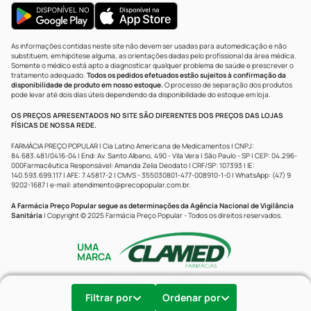
As informações contidas neste site não devem ser usadas para automedicação e não
substituem, em hipótese alguma, as orientações dadas pelo profissional da área médica.
Somente o médico está apto a diagnosticar qualquer problema de saúde e prescrever o
tratamento adequado.
Todos os pedidos efetuados estão sujeitos à confirmação da
disponibilidade de produto em nosso estoque.
O processo de separação dos produtos
pode levar até dois dias úteis dependendo da disponibilidade do estoque em loja.
OS PREÇOS APRESENTADOS NO SITE SÃO DIFERENTES DOS PREÇOS DAS LOJAS
FÍSICAS DE NOSSA REDE.
FARMÁCIA PREÇO POPULAR | Cia Latino Americana de Medicamentos | CNPJ:
84.683.481/0416-04 | End: Av. Santo Albano, 490 - Vila Vera | São Paulo - SP | CEP: 04.296-
000Farmacêutica Responsável: Amanda Zelia Deodato | CRF/SP: 107393 | IE:
140.593.699.117 | AFE: 7.45817-2 | CMVS - 355030801-477-008910-1-0 | WhatsApp: (47) 9
9202-1687 | e-mail:
atendimento@precopopular.com.br
.
A Farmácia Preço Popular segue as determinações da Agência Nacional de Vigilância
Sanitária
| Copyright © 2025 Farmácia Preço Popular - Todos os direitos reservados.
UMA
MARCA
Powered by
Developed by
Filtrar por
Ordenar por