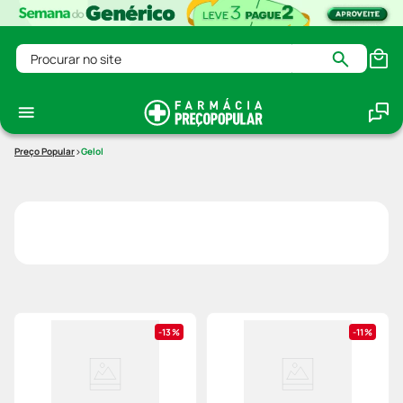
Procurar no site
Gelol
13%
11%