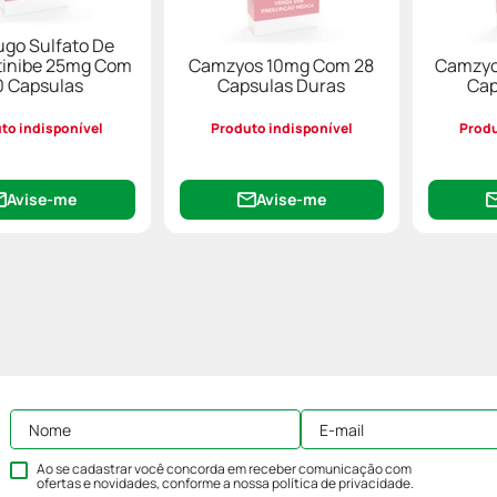
ugo Sulfato De
inibe 25mg Com
Camzyos 10mg Com 28
Camzyo
0 Capsulas
Capsulas Duras
Cap
to indisponível
Produto indisponível
Produ
Avise-me
Avise-me
Ao se cadastrar você concorda em receber comunicação com
ofertas e novidades, conforme a nossa
política de privacidade
.