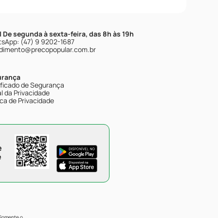
| De segunda à sexta-feira, das 8h às 19h
sApp: (47) 9 9202-1687
dimento@precopopular.com.br
urança
ificado de Segurança
l da Privacidade
ica de Privacidade
e
e
 Somente o