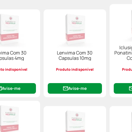
Iclusi
vima Com 30
Lenvima Com 30
Ponatin
psulas 4mg
Capsulas 10mg
Co
to indisponível
Produto indisponível
Produ
Avise-me
Avise-me