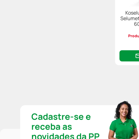
Oncológicos
Kosel
Cloridrato De Ponatinibe
Selumet
6
Selumetinibe
Lenvatinibe
Produ
Mavacanteno
Cadastre-se e
receba as
novidades da PP