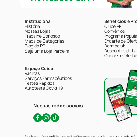
Institucional
Benefícios e P
História
Clube PP
Nossas Lojas
Convênios
Trabalhe Conosco
Programa Popular
Mapa de Categorias
Encarte de Ofer
Blog da PP
Dermaclub
Descontos de La
Seja uma Loja Parceira
Cupons e Oferta
Espaço Cuidar
Vacinas
Serviços Farmacêuticos
Testes Rápidos
Autoteste Covid-19
Nossas redes sociais
As informações contidas neste site não devem ser usadas para automedicação 