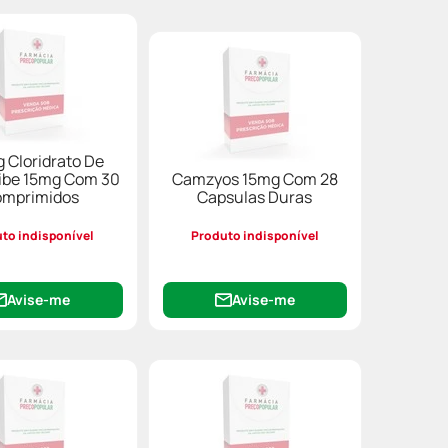
g Cloridrato De
ibe 15mg Com 30
Camzyos 15mg Com 28
mprimidos
Capsulas Duras
to indisponível
Produto indisponível
Avise-me
Avise-me