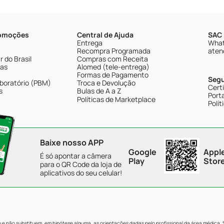
romoções
Central de Ajuda
SAC 
Entrega
What
Recompra Programada
aten
 do Brasil
Compras com Receita
tas
Alomed (tele-entrega)
Formas de Pagamento
Seg
boratório (PBM)
Troca e Devolução
Cert
s
Bulas de A a Z
Porta
Políticas de Marketplace
Polít
Baixe nosso APP
Google
Appl
É só apontar a câmera
Play
Stor
para o QR Code da loja de
aplicativos do seu celular!
e não substituem, em hipótese alguma, as orientações dadas pelo profissional da área médica.