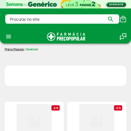
Procurar no site
Quenzor
6%
6%