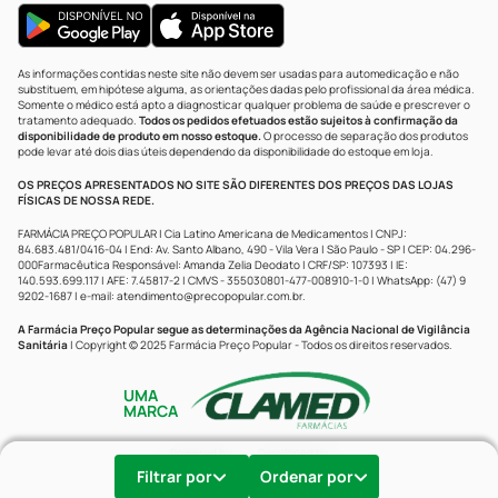
As informações contidas neste site não devem ser usadas para automedicação e não
substituem, em hipótese alguma, as orientações dadas pelo profissional da área médica.
Somente o médico está apto a diagnosticar qualquer problema de saúde e prescrever o
tratamento adequado.
Todos os pedidos efetuados estão sujeitos à confirmação da
disponibilidade de produto em nosso estoque.
O processo de separação dos produtos
pode levar até dois dias úteis dependendo da disponibilidade do estoque em loja.
OS PREÇOS APRESENTADOS NO SITE SÃO DIFERENTES DOS PREÇOS DAS LOJAS
FÍSICAS DE NOSSA REDE.
FARMÁCIA PREÇO POPULAR | Cia Latino Americana de Medicamentos | CNPJ:
84.683.481/0416-04 | End: Av. Santo Albano, 490 - Vila Vera | São Paulo - SP | CEP: 04.296-
000Farmacêutica Responsável: Amanda Zelia Deodato | CRF/SP: 107393 | IE:
140.593.699.117 | AFE: 7.45817-2 | CMVS - 355030801-477-008910-1-0 | WhatsApp: (47) 9
9202-1687 | e-mail:
atendimento@precopopular.com.br
.
A Farmácia Preço Popular segue as determinações da Agência Nacional de Vigilância
Sanitária
| Copyright © 2025 Farmácia Preço Popular - Todos os direitos reservados.
UMA
MARCA
Powered by
Developed by
Filtrar por
Ordenar por