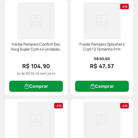
6%
Fralda Pampers Confort Sec
Fralda Pampers Splashers
Xxxg Super Com 44 Unidades
Com 12 Tamanho P/m
Fortebag
R$ 50,50
R$ 104,90
R$ 47,57
2
x de
R$
52
,
45
sem juros
Comprar
Comprar
5%
4%