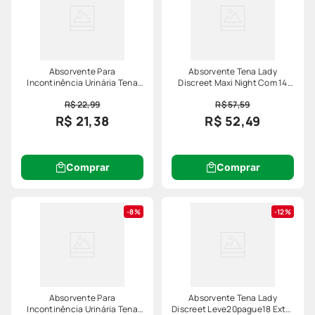
Absorvente Para
Absorvente Tena Lady
Incontinência Urinária Tena
Discreet Maxi Night Com 14
Lady Discreet Extra 8
Unidades
R$ 22,99
R$ 57,59
Unidades
R$ 21,38
R$ 52,49
Comprar
Comprar
8%
12%
Absorvente Para
Absorvente Tena Lady
Incontinência Urinária Tena
Discreet Leve20pague18 Extra