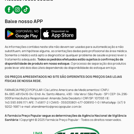
Baixe nosso APP
As informações contidas neste site não devem ser usadas para automedicação e não
substituem, em hipótese alguma, as orientações dadas pelo profissional da área médica.
Somente o médico está apto a diagnosticar qualquer problema de saúde e prescrever o
tratamento adequado.
Todos os pedidos efetuados estão sujeitos à confirmação da
disponibilidade de produto em nosso estoque.
O processo de separação dos produtos
pode levar até dois dias úteis dependendo da disponibilidade do estoque em loja.
OS PREÇOS APRESENTADOS NO SITE SÃO DIFERENTES DOS PREÇOS DAS LOJAS
FÍSICAS DE NOSSA REDE.
FARMÁCIA PREÇO POPULAR | Cia Latino Americana de Medicamentos | CNPJ:
84.683.481/0416-04 | End: Av. Santo Albano, 490 - Vila Vera | São Paulo - SP | CEP: 04.296-
000Farmacêutica Responsável: Amanda Zelia Deodato | CRF/SP: 107393 | IE:
140.593.699.117 | AFE: 7.45817-2 | CMVS - 355030801-477-008910-1-0 | WhatsApp: (47) 9
9202-1687 | e-mail:
atendimento@precopopular.com.br
.
A Farmácia Preço Popular segue as determinações da Agência Nacional de Vigilância
Sanitária
| Copyright © 2025 Farmácia Preço Popular - Todos os direitos reservados.
UMA