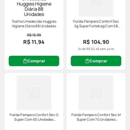
Toalha Umedecida Huggies
Fralda Pampers Confort Sec
Higiene Diária 88 Unidades
Xg Super Fortebag Com 58
Unidades Leve Mais Pague
R$ 13,99
Menos Especial
R$ 11,94
R$ 104,90
2
x de
R$
52
,
45
sem juros
Comprar
Comprar
Fralda Pampers Confort Sec G
Fralda Pampers Confort Sec M
Super Com 60 Unidades
Super Com 70 Unidades
Fortebag
Fortebag