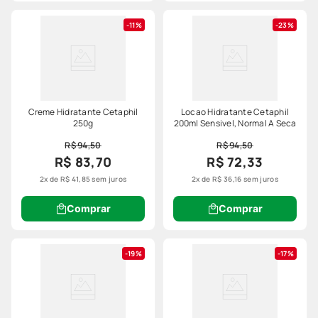
11%
23%
Creme Hidratante Cetaphil
Locao Hidratante Cetaphil
250g
200ml Sensivel, Normal A Seca
R$ 94,50
R$ 94,50
R$ 83,70
R$ 72,33
2
x de
R$
41
,
85
sem juros
2
x de
R$
36
,
16
sem juros
Comprar
Comprar
19%
17%