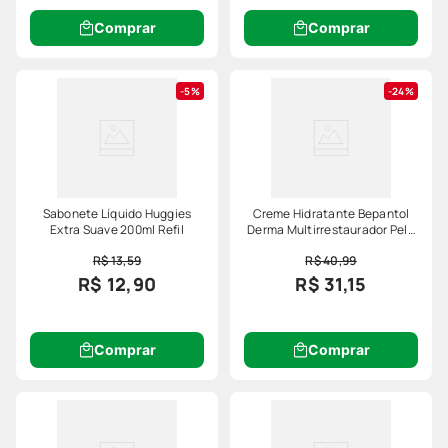
Comprar
Comprar
5%
24%
Sabonete Líquido Huggies
Creme Hidratante Bepantol
Extra Suave 200ml Refil
Derma Multirrestaurador Pele
Extrasseca 20g
R$ 13,59
R$ 40,99
R$ 12,90
R$ 31,15
Comprar
Comprar