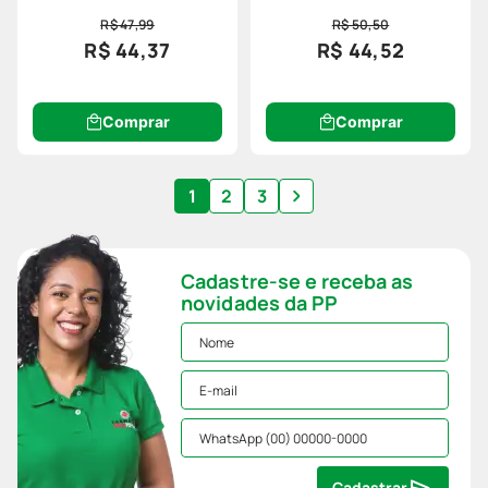
Lady Discreet Dia E Noite 12
Especial
R$ 47,99
R$ 50,50
Unidades
R$ 44,37
R$ 44,52
Comprar
Comprar
1
2
3
Cadastre-se e receba as
novidades da PP
Cadastrar