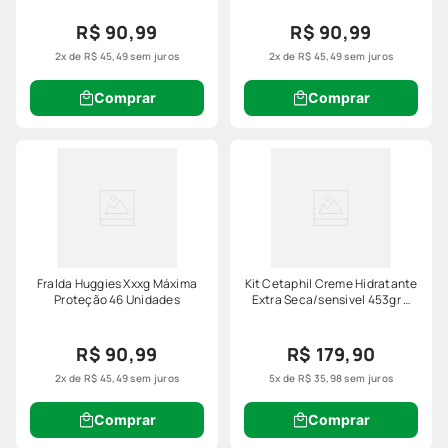
R$ 90,99
R$ 90,99
2
x de
R$
45
,
49
sem juros
2
x de
R$
45
,
49
sem juros
Comprar
Comprar
Fralda Huggies Xxxg Máxima
Kit Cetaphil Creme Hidratante
Proteção 46 Unidades
Extra Seca/sensivel 453gr +
250gr
R$ 90,99
R$ 179,90
2
x de
R$
45
,
49
sem juros
5
x de
R$
35
,
98
sem juros
Comprar
Comprar