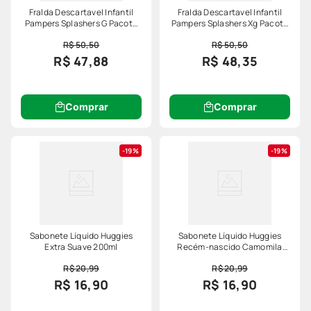
Fralda Descartavel Infantil
Fralda Descartavel Infantil
Pampers Splashers G Pacote
Pampers Splashers Xg Pacote
11 Unidades
10 Unidades
R$ 50,50
R$ 50,50
R$ 47,88
R$ 48,35
Comprar
Comprar
19%
19%
Sabonete Líquido Huggies
Sabonete Líquido Huggies
Extra Suave 200ml
Recém-nascido Camomila
200ml
R$ 20,99
R$ 20,99
R$ 16,90
R$ 16,90