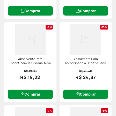
Comprar
Comprar
4%
15%
Absorvente Para
Absorvente Para
Incontinência Urinária Tena
Incontinência Urinária Tena
Lady Discreet Normal 8
Lady Discreet Maxi Night 6
R$ 19,99
R$ 29,40
Unidades
Unidades
R$ 19,22
R$ 24,87
Comprar
Comprar
7%
9%