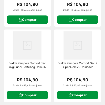
R$ 104,90
R$ 104,90
2
x de
R$
52
,
45
sem juros
2
x de
R$
52
,
45
sem juros
Comprar
Comprar
Fralda Pampers Confort Sec
Fralda Pampers Confort Sec P
Xxg Super Fortebag Com 56
Super Com 72 Unidades
Unidades Leve Mais Pague
Fortebag
Menos Especial
R$ 104,90
R$ 104,90
2
x de
R$
52
,
45
sem juros
2
x de
R$
52
,
45
sem juros
Comprar
Comprar