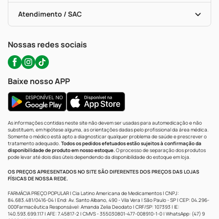
Bulas De A A Z
Autoteste Covid-19
Certificado De Segurança
Políticas De Marketplace
Portal Da Privacidade
Atendimento / SAC
Política De Privacidade
WhatsApp (47) 9202-1687
Atendimento@precopopular.com.br
Nossas redes sociais
Baixe nosso APP
As informações contidas neste site não devem ser usadas para automedicação e não
substituem, em hipótese alguma, as orientações dadas pelo profissional da área médica.
Somente o médico está apto a diagnosticar qualquer problema de saúde e prescrever o
tratamento adequado.
Todos os pedidos efetuados estão sujeitos à confirmação da
disponibilidade de produto em nosso estoque.
O processo de separação dos produtos
pode levar até dois dias úteis dependendo da disponibilidade do estoque em loja.
OS PREÇOS APRESENTADOS NO SITE SÃO DIFERENTES DOS PREÇOS DAS LOJAS
FÍSICAS DE NOSSA REDE.
FARMÁCIA PREÇO POPULAR | Cia Latino Americana de Medicamentos | CNPJ:
84.683.481/0416-04 | End: Av. Santo Albano, 490 - Vila Vera | São Paulo - SP | CEP: 04.296-
000Farmacêutica Responsável: Amanda Zelia Deodato | CRF/SP: 107393 | IE:
140.593.699.117 | AFE: 7.45817-2 | CMVS - 355030801-477-008910-1-0 | WhatsApp: (47) 9