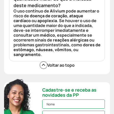
deste medicamento?
O uso contínuo de
Alivium
pode aumentar o
risco de
doença de coração
,
ataque
cardíaco
ou
apoplexia
. Se houver o uso de
uma quantidade maior do que a indicada,
deve-se interromper imediatamente e
consultar um
médico
, especialmente se
ocorrerem sinais de
reações alérgicas
ou
problemas gastrointestinais, como
dores de
estômago
,
náuseas
,
vômitos
, ou
sangramento
.
Voltar ao topo
Cadastre-se e receba as
novidades da PP