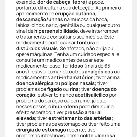
exemplo,
dor de cabeça
,
febre
) e pode,
portanto, dificultar a sua detecção. Ao primeiro
aparecimento de
erupção cutânea
,
descamação/unhas
na mucosa da boca,
lábios, olhos, nariz, genitália ou qualquer outro
sinal de
hipersensibilidade
, deve interromper
o tratamento e consultar o seu médico. Este
medicamento pode causar
tontura
e
distúrbios visuais
. Se afetado, não dirija ou
opere máquinas. Tenha um cuidado especial e
consulte um médico antes de usar este
medicamento, caso: for
idoso
(mais de 65
anos); estiver tomando outros
analgésicos
ou
medicamentos
anti-inflamatórios
; tiver
asma
,
doença alérgica
ou
pólipos nasais
; tiver
problemas de
fígado
ou
rins
; tiver
doença do
coração
; estiver tomando
acetilsalicílico
por
problema do coração ou derrame, já que,
nesses casos, o
ibuprofeno
pode diminuir o
efeito esperado; tiver
pressão arterial
elevada
; tiver
estreitamento das artérias
;
tiver problemas de estômago ou tiver feito uma
cirurgia de estômago
recente; tiver
problemas intestinais, como
colite ulcerosa