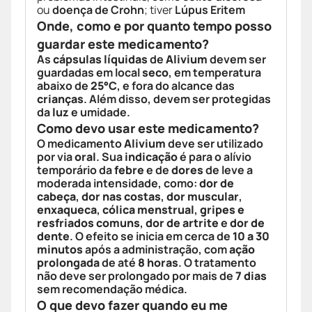
ou
doença de Crohn
; tiver
Lúpus Eritem
Onde, como e por quanto tempo posso
guardar este medicamento?
As
cápsulas líquidas
de
Alivium
devem ser
guardadas em local
seco
, em temperatura
abaixo de
25°C
, e fora do alcance das
crianças
. Além disso, devem ser protegidas
da
luz
e umidade.
Como devo usar este medicamento?
O medicamento
Alivium
deve ser utilizado
por via
oral
. Sua
indicação
é para o alívio
temporário da
febre
e de
dores
de leve a
moderada intensidade, como:
dor de
cabeça
,
dor nas costas
,
dor muscular
,
enxaqueca
,
cólica menstrual
,
gripes e
resfriados comuns
,
dor de artrite
e
dor de
dente
. O efeito se inicia em cerca de
10 a 30
minutos
após a administração, com
ação
prolongada
de até
8 horas
. O tratamento
não deve ser prolongado por mais de
7 dias
sem recomendação médica.
O que devo fazer quando eu me