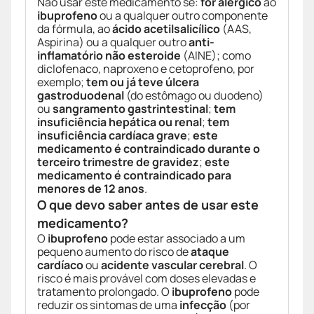
Não usar este medicamento se:
for alérgico
ao
ibuprofeno
ou a qualquer outro componente
da fórmula, ao
ácido acetilsalicílico
(AAS,
Aspirina) ou a qualquer outro
anti-
inflamatório não esteroide
(AINE); como
diclofenaco, naproxeno e cetoprofeno, por
exemplo;
tem ou já teve úlcera
gastroduodenal
(do estômago ou duodeno)
ou
sangramento gastrintestinal
;
tem
insuficiência hepática ou renal
;
tem
insuficiência cardíaca grave
;
este
medicamento é contraindicado durante o
terceiro trimestre de gravidez
;
este
medicamento é contraindicado para
menores de 12 anos
.
O que devo saber antes de usar este
medicamento?
O
ibuprofeno
pode estar associado a um
pequeno aumento do risco de
ataque
cardíaco
ou
acidente vascular cerebral
. O
risco é mais provável com doses elevadas e
tratamento prolongado. O
ibuprofeno
pode
reduzir os sintomas de uma
infecção
(por