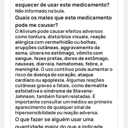
esquecer de usar este medicamento?
Não informado na bula.
Quais os males que este medicamento
pode me causar?
O
Alivium
pode causar efeitos adversos
como
tontura
,
distúrbios visuais
,
reação
alérgica
com
vermelhidão
ou
bolhas
,
erupções cutâneas
,
aggravamento da
asma
,
úlcera no estômago
,
vômito com
sangue
,
fezes pretas
,
dores de estômago
,
nauseas
,
diarreia
,
hematomas
,
febre
, e
meningite
. O uso contínuo pode aumentar o
risco de
doença do coração
,
ataque
cardíaco
ou
apoplexia
. Algumas reações
cutâneas graves e fatais, como
dermatite
esfoliativa
e
síndrome de Stevens-
Johnson
, também foram relatadas. É
importante consultar um médico ao primeiro
aparecimento de qualquer sinal de
hipersensibilidade ou reação adversa.
O que fazer se alguém usar uma
quantidade maior do que a indicada