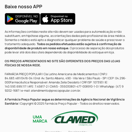
Baixe nosso APP
As informações contidas neste site não devem ser usadas para automedicação e não
substituem, em hipótese alguma, as orientações dadas pelo profissional da área médica.
Somente o médico está apto a diagnosticar qualquer problema de saúde e prescrever o
tratamento adequado.
Todos os pedidos efetuados estão sujeitos à confirmação da
disponibilidade de produto em nosso estoque.
O processo de separação dos produtos
pode levar até dois dias úteis dependendo da disponibilidade do estoque em loja.
OS PREÇOS APRESENTADOS NO SITE SÃO DIFERENTES DOS PREÇOS DAS LOJAS
FÍSICAS DE NOSSA REDE.
FARMÁCIA PREÇO POPULAR | Cia Latino Americana de Medicamentos | CNPJ:
84.683.481/0416-04 | End: Av. Santo Albano, 490 - Vila Vera | São Paulo - SP | CEP: 04.296-
000Farmacêutica Responsável: Amanda Zelia Deodato | CRF/SP: 107393 | IE:
140.593.699.117 | AFE: 7.45817-2 | CMVS - 355030801-477-008910-1-0 | WhatsApp: (47) 9
9202-1687 | e-mail:
atendimento@precopopular.com.br
.
A Farmácia Preço Popular segue as determinações da Agência Nacional de Vigilância
Sanitária
| Copyright © 2025 Farmácia Preço Popular - Todos os direitos reservados.
UMA
MARCA