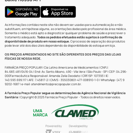
As informações contidas neste site não devem ser usadas para automedicação e não
substituem, em hipótese alguma, as orientações dadas pelo profissional da área médica.
Somente o médico está apto a diagnosticar qualquer problema de saúde e prescrever o
tratamento adequado.
Todos os pedidos efetuados estão sujeitos à confirmação da
disponibilidade de produto em nosso estoque.
O processo de separação dos produtos
pode levar até dois dias úteis dependendo da disponibilidade do estoque em loja.
OS PREÇOS APRESENTADOS NO SITE SÃO DIFERENTES DOS PREÇOS DAS LOJAS
FÍSICAS DE NOSSA REDE.
FARMÁCIA PREÇO POPULAR | Cia Latino Americana de Medicamentos | CNPJ:
84.683.481/0416-04 | End: Av. Santo Albano, 490 - Vila Vera | São Paulo - SP | CEP: 04.296-
000Farmacêutica Responsável: Amanda Zelia Deodato | CRF/SP: 107393 | IE:
140.593.699.117 | AFE: 7.45817-2 | CMVS - 355030801-477-008910-1-0 | WhatsApp: (47) 9
9202-1687 | e-mail:
atendimento@precopopular.com.br
.
A Farmácia Preço Popular segue as determinações da Agência Nacional de Vigilância
Sanitária
| Copyright © 2025 Farmácia Preço Popular - Todos os direitos reservados.
UMA
MARCA
Powered by
Developed by