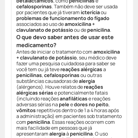
betalactâmicos
, como
penicilinas
e
cefalosporinas
. Também não deve ser usada
por pacientes que já tiveram
icterícia
ou
problemas de funcionamento do fígado
associados ao uso de
amoxicilina +
clavulanato de potássio
ou de
penicilina
.
O que devo saber antes de usar este
medicamento?
Antes de iniciar o tratamento com
amoxicilina
+ clavulanato de potássio
, seu médico deve
fazer uma pesquisa cuidadosa para saber se
você tem ou já teve
reações alérgicas
a
penicilinas
,
cefalosporinas
ou outras
substâncias causadoras de
alergia
(alérgenos). Houve relatos de
reações
alérgicas sérias
e potencialmente fatais
(incluindo reações
anafiláticas
e reações
adversas sérias na
pele
e
dores no peito
,
vômitos
repetitivos dentro de 1 a 4 horas após
a administração) em pacientes sob tratamento
com
penicilina
. Essas reações ocorrem com
mais facilidade em pessoas que já
apresentaram
alergia
à
penicilina
. O uso