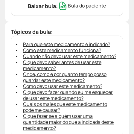
Baixar bula:
Bula do paciente
Tópicos da bula:
Para que este medicamento é indicado?
Como este medicamento funciona?
Quando não devo usar este medicamento?
O que devo saber antes de usar este
medicamento?
Onde, como e por quanto tempo posso
guardar este medicamento?
Como devo usar este medicamento?
O que devo fazer quando eu me esquecer
de usar este medicamento?
Quais os males que este medicamento
pode me causar?
O que fazer se alguém usar uma
quantidade maior do que a indicada deste
medicamento?