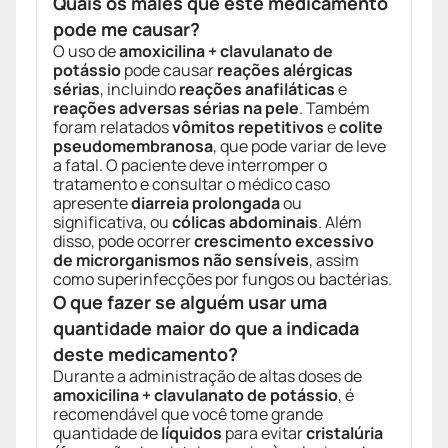
Quais os males que este medicamento
pode me causar?
O uso de
amoxicilina + clavulanato de
potássio
pode causar
reações alérgicas
sérias
, incluindo
reações anafiláticas
e
reações adversas sérias na pele
. Também
foram relatados
vômitos repetitivos
e
colite
pseudomembranosa
, que pode variar de leve
a fatal. O paciente deve interromper o
tratamento e consultar o médico caso
apresente
diarreia prolongada
ou
significativa, ou
cólicas abdominais
. Além
disso, pode ocorrer
crescimento excessivo
de microrganismos não sensíveis
, assim
como superinfecções por fungos ou bactérias.
O que fazer se alguém usar uma
quantidade maior do que a indicada
deste medicamento?
Durante a administração de altas doses de
amoxicilina + clavulanato de potássio
, é
recomendável que você tome grande
quantidade de
líquidos
para evitar
cristalúria