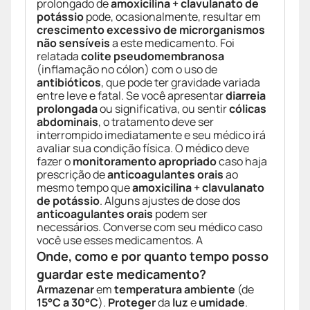
prolongado de
amoxicilina + clavulanato de
potássio
pode, ocasionalmente, resultar em
crescimento excessivo de microrganismos
não sensíveis
a este medicamento. Foi
relatada
colite pseudomembranosa
(inflamação no cólon) com o uso de
antibióticos
, que pode ter gravidade variada
entre leve e fatal. Se você apresentar
diarreia
prolongada
ou significativa, ou sentir
cólicas
abdominais
, o tratamento deve ser
interrompido imediatamente e seu médico irá
avaliar sua condição física. O médico deve
fazer o
monitoramento apropriado
caso haja
prescrição de
anticoagulantes orais
ao
mesmo tempo que
amoxicilina + clavulanato
de potássio
. Alguns ajustes de dose dos
anticoagulantes orais
podem ser
necessários. Converse com seu médico caso
você use esses medicamentos. A
Onde, como e por quanto tempo posso
guardar este medicamento?
Armazenar
em
temperatura ambiente
(de
15°C a 30°C
).
Proteger
da
luz
e
umidade
.