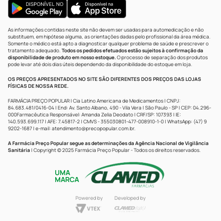
As informações contidas neste site não devem ser usadas para automedicação e não
substituem, em hipótese alguma, as orientações dadas pelo profissional da área médica.
Somente o médico está apto a diagnosticar qualquer problema de saúde e prescrever o
tratamento adequado.
Todos os pedidos efetuados estão sujeitos à confirmação da
disponibilidade de produto em nosso estoque.
O processo de separação dos produtos
pode levar até dois dias úteis dependendo da disponibilidade do estoque em loja.
OS PREÇOS APRESENTADOS NO SITE SÃO DIFERENTES DOS PREÇOS DAS LOJAS
FÍSICAS DE NOSSA REDE.
FARMÁCIA PREÇO POPULAR | Cia Latino Americana de Medicamentos | CNPJ:
84.683.481/0416-04 | End: Av. Santo Albano, 490 - Vila Vera | São Paulo - SP | CEP: 04.296-
000Farmacêutica Responsável: Amanda Zelia Deodato | CRF/SP: 107393 | IE:
140.593.699.117 | AFE: 7.45817-2 | CMVS - 355030801-477-008910-1-0 | WhatsApp: (47) 9
9202-1687 | e-mail:
atendimento@precopopular.com.br
.
A Farmácia Preço Popular segue as determinações da Agência Nacional de Vigilância
Sanitária
| Copyright © 2025 Farmácia Preço Popular - Todos os direitos reservados.
UMA
MARCA
Powered by
Developed by