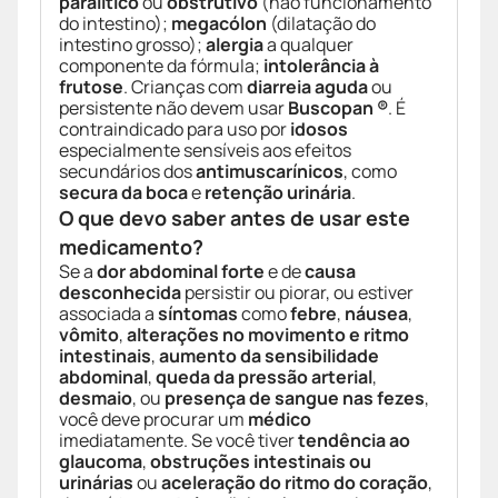
paralítico
ou
obstrutivo
(não funcionamento
do intestino);
megacólon
(dilatação do
intestino grosso);
alergia
a qualquer
componente da fórmula;
intolerância à
frutose
. Crianças com
diarreia aguda
ou
persistente não devem usar
Buscopan ®
. É
contraindicado para uso por
idosos
especialmente sensíveis aos efeitos
secundários dos
antimuscarínicos
, como
secura da boca
e
retenção urinária
.
O que devo saber antes de usar este
medicamento?
Se a
dor abdominal forte
e de
causa
desconhecida
persistir ou piorar, ou estiver
associada a
síntomas
como
febre
,
náusea
,
vômito
,
alterações no movimento e ritmo
intestinais
,
aumento da sensibilidade
abdominal
,
queda da pressão arterial
,
desmaio
, ou
presença de sangue nas fezes
,
você deve procurar um
médico
imediatamente. Se você tiver
tendência ao
glaucoma
,
obstruções intestinais ou
urinárias
ou
aceleração do ritmo do coração
,