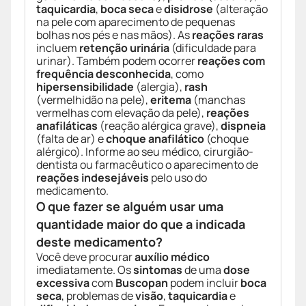
taquicardia
,
boca seca
e
disidrose
(alteração
na pele com aparecimento de pequenas
bolhas nos pés e nas mãos). As
reações raras
incluem
retenção urinária
(dificuldade para
urinar). Também podem ocorrer
reações com
frequência desconhecida
, como
hipersensibilidade
(alergia),
rash
(vermelhidão na pele),
eritema
(manchas
vermelhas com elevação da pele),
reações
anafiláticas
(reação alérgica grave),
dispneia
(falta de ar) e
choque anafilático
(choque
alérgico). Informe ao seu médico, cirurgião-
dentista ou farmacêutico o aparecimento de
reações indesejáveis
pelo uso do
medicamento.
O que fazer se alguém usar uma
quantidade maior do que a indicada
deste medicamento?
Você deve procurar
auxílio médico
imediatamente. Os
sintomas
de uma
dose
excessiva
com
Buscopan
podem incluir
boca
seca
, problemas de
visão
,
taquicardia
e