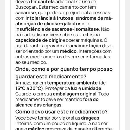
deverá ter
cautela
adicional no uso de
Buscopan. Este medicamento contém
sacarose
, que pode ser prejudicial a pessoas
com
intolerância à frutose
,
síndrome de má-
absorção de glicose-galactose
, e
insuficiência de sacarose-isomaltase
. Não
há dados disponíveis sobre os efeitos na
capacidade de dirigir
e operar máquinas. O
uso durante a
gravidez
e
amamentação
deve
ser orientado por um
médico
. Interações com
outros medicamentos devem ser informadas
ao seu médico.
Onde, como e por quanto tempo posso
guardar este medicamento?
Armazenar em
temperatura ambiente
(de
15°C a 30°C
). Proteger da
luz
e
umidade
.
Guarde-o em sua
embalagem original
. Todo
medicamento deve ser mantido
fora do
alcance das crianças
.
Como devo usar este medicamento?
Você deve tomar por via oral as
drágeas
inteiras, com um pouco de líquido. A não ser
que o
médico
prescreva de maneira diferente,