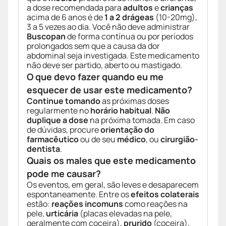
a dose recomendada para
adultos
e
crianças
acima de 6 anos é de
1 a 2 drágeas
(10-20mg),
3 a 5 vezes ao dia. Você não deve administrar
Buscopan
de forma contínua ou por períodos
prolongados sem que a causa da dor
abdominal seja investigada. Este medicamento
não deve ser partido, aberto ou mastigado.
O que devo fazer quando eu me
esquecer de usar este medicamento?
Continue tomando
as próximas doses
regularmente no
horário habitual
.
Não
duplique a dose
na próxima tomada. Em caso
de dúvidas, procure
orientação do
farmacêutico
ou de seu
médico
, ou
cirurgião-
dentista
.
Quais os males que este medicamento
pode me causar?
Os eventos, em geral, são leves e desaparecem
espontaneamente. Entre os
efeitos colaterais
estão:
reações incomuns
como reações na
pele,
urticária
(placas elevadas na pele,
geralmente com coceira),
prurido
(coceira),