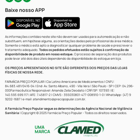
Baixe nosso APP
As informações contidas neste site não devem ser usadas para automedicação e não
substituem, em hipótese alguma, as orientações dadas pelo profissional da área médica.
Somente o médico está apto a diagnosticar qualquer problema de saúde e prescrever o
tratamento adequado.
Todos os pedidos efetuados estão sujeitos à confirmação da
disponibilidade de produto em nosso estoque.
O processo de separação dos produtos
pode levar até dois dias úteis dependendo da disponibilidade do estoque em loja.
OS PREÇOS APRESENTADOS NO SITE SÃO DIFERENTES DOS PREÇOS DAS LOJAS
FÍSICAS DE NOSSA REDE.
FARMÁCIA PREÇO POPULAR | Cia Latino Americana de Medicamentos | CNPJ:
84.683.481/0416-04 | End: Av. Santo Albano, 490 - Vila Vera | São Paulo - SP | CEP: 04.296-
000Farmacêutica Responsável: Amanda Zelia Deodato | CRF/SP: 107393 | IE:
140.593.699.117 | AFE: 7.45817-2 | CMVS - 355030801-477-008910-1-0 | WhatsApp: (47) 9
9202-1687 | e-mail:
atendimento@precopopular.com.br
.
A Farmácia Preço Popular segue as determinações da Agência Nacional de Vigilância
Sanitária
| Copyright © 2025 Farmácia Preço Popular - Todos os direitos reservados.
UMA
MARCA