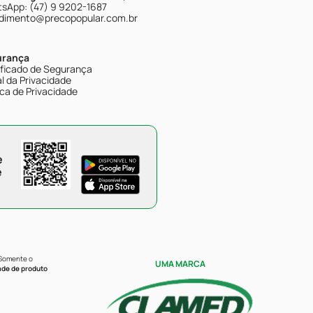
sApp: (47) 9 9202-1687
dimento@precopopular.com.br
urança
ificado de Segurança
l da Privacidade
ica de Privacidade
e
e
 Somente o
UMA MARCA
ade de produto