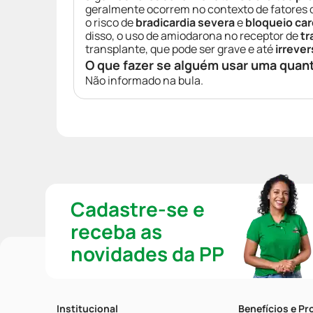
geralmente ocorrem no contexto de fatores
o risco de
bradicardia severa
e
bloqueio car
disso, o uso de amiodarona no receptor de
tr
transplante, que pode ser grave e até
irrever
O que fazer se alguém usar uma quan
Não informado na bula.
Cadastre-se e
receba as
novidades da PP
Institucional
Benefícios e P