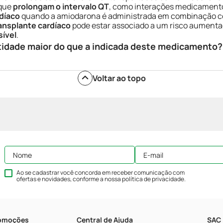
 que
prolongam o intervalo QT
, como interações medicamentosa
díaco
quando a amiodarona é administrada em combinação com 
ansplante cardíaco
pode estar associado a um risco aument
sível
.
tidade maior do que a indicada deste medicamento?
Voltar ao topo
Ao se cadastrar você concorda em receber comunicação com
ofertas e novidades, conforme a nossa
política de privacidade
.
romoções
Central de Ajuda
SAC 