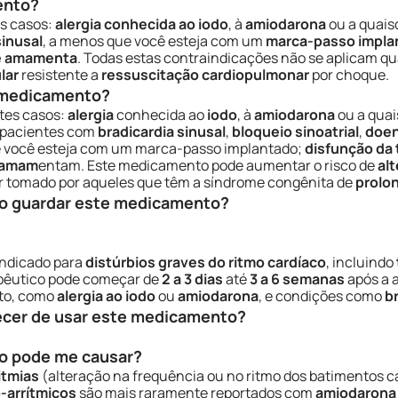
ento?
s casos:
alergia conhecida ao iodo
, à
amiodarona
ou a quais
inusal
, a menos que você esteja com um
marca-passo impla
e amamenta
. Todas estas contraindicações não se aplicam q
lar
resistente a
ressuscitação cardiopulmonar
por choque.
e medicamento?
tes casos:
alergia
conhecida ao
iodo
, à
amiodarona
ou a quai
 pacientes com
bradicardia sinusal
,
bloqueio sinoatrial
,
doen
ue você esteja com um marca-passo implantado;
disfunção da 
amam
entam. Este medicamento pode aumentar o risco de
al
er tomado por aqueles que têm a síndrome congênita de
prolo
o guardar este medicamento?
indicado para
distúrbios graves do ritmo cardíaco
, incluindo
rapêutico pode começar de
2 a 3 dias
até
3 a 6 semanas
após a 
to, como
alergia ao iodo
ou
amiodarona
, e condições como
b
ecer de usar este medicamento?
o pode me causar?
itmias
(alteração na frequência ou no ritmo dos batimentos c
ó-arrítmicos
são mais raramente reportados com
amiodarona