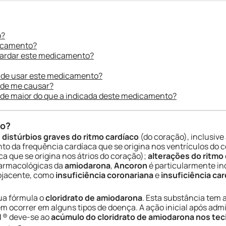
o?
dicamento?
uardar este medicamento?
 de usar este medicamento?
ode me causar?
ade maior do que a indicada deste medicamento?
do?
:
distúrbios graves do ritmo cardíaco
(do coração), inclusive
o da frequência cardíaca que se origina nos ventrículos do 
 que se origina nos átrios do coração);
alterações do ritmo
farmacológicas da
amiodarona
,
Ancoron
é particularmente in
ubjacente, como
insuficiência coronariana
e
insuficiência ca
ua fórmula o
cloridrato de amiodarona
. Esta substância tem 
em ocorrer em alguns tipos de doença. A ação inicial após admi
N
® deve-se ao
acúmulo do cloridrato de amiodarona nos tec