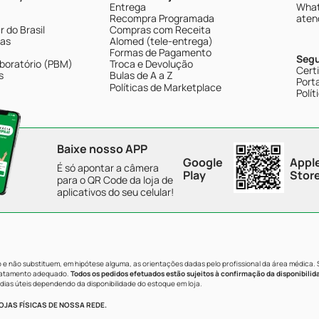
Entrega
What
Recompra Programada
aten
 do Brasil
Compras com Receita
tas
Alomed (tele-entrega)
Formas de Pagamento
Seg
boratório (PBM)
Troca e Devolução
Cert
s
Bulas de A a Z
Porta
Políticas de Marketplace
Polít
Baixe nosso APP
Google
Appl
É só apontar a câmera
Play
Stor
para o QR Code da loja de
aplicativos do seu celular!
e não substituem, em hipótese alguma, as orientações dadas pelo profissional da área médica.
tratamento adequado.
Todos os pedidos efetuados estão sujeitos à confirmação da disponibilid
dias úteis dependendo da disponibilidade do estoque em loja.
JAS FÍSICAS DE NOSSA REDE.