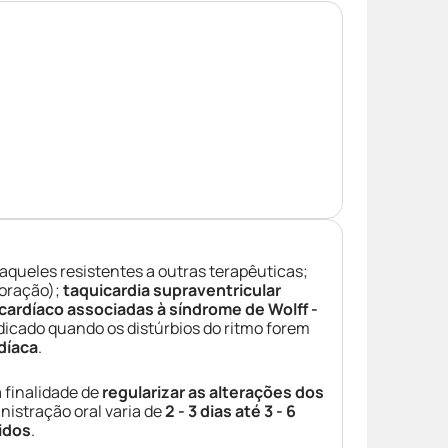
 aqueles resistentes a outras terapêuticas;
coração);
taquicardia supraventricular
 cardíaco associadas à síndrome de Wolff -
dicado quando os distúrbios do ritmo forem
rdíaca
.
a finalidade de
regularizar as alterações dos
nistração oral varia de
2 - 3 dias até 3 - 6
idos
.