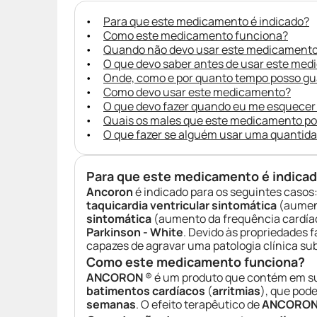
Para que este medicamento é indicado?
Como este medicamento funciona?
Quando não devo usar este medicament
O que devo saber antes de usar este me
Onde, como e por quanto tempo posso g
Como devo usar este medicamento?
O que devo fazer quando eu me esquecer
Quais os males que este medicamento p
O que fazer se alguém usar uma quantid
Para que este medicamento é indica
Ancoron
é indicado para os seguintes casos
taquicardia ventricular sintomática
(aument
sintomática
(aumento da frequência cardíaca
Parkinson - White
. Devido às propriedades 
capazes de agravar uma patologia clínica s
Como este medicamento funciona?
ANCORON
® é um produto que contém em s
batimentos cardíacos
(
arritmias
), que pod
semanas
. O efeito terapêutico de
ANCORO