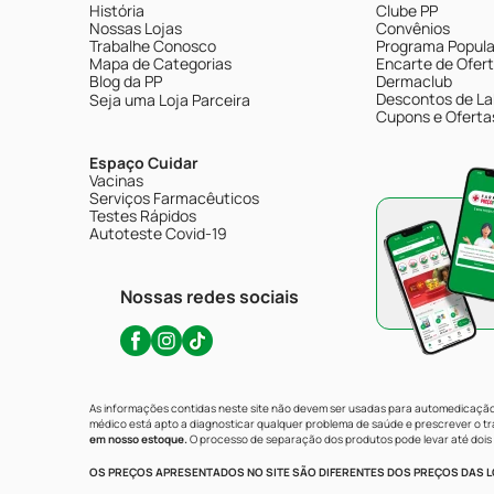
História
Clube PP
Nossas Lojas
Convênios
Trabalhe Conosco
Programa Popular
Mapa de Categorias
Encarte de Ofer
Blog da PP
Dermaclub
Descontos de La
Seja uma Loja Parceira
Cupons e Oferta
Espaço Cuidar
Vacinas
Serviços Farmacêuticos
Testes Rápidos
Autoteste Covid-19
Nossas redes sociais
As informações contidas neste site não devem ser usadas para automedicação 
médico está apto a diagnosticar qualquer problema de saúde e prescrever o 
em nosso estoque.
O processo de separação dos produtos pode levar até dois 
OS PREÇOS APRESENTADOS NO SITE SÃO DIFERENTES DOS PREÇOS DAS LO