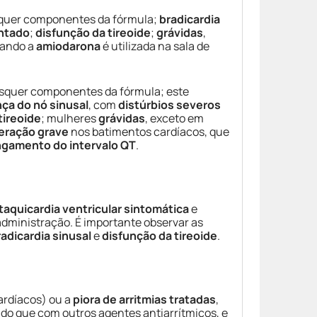
quer componentes da fórmula;
bradicardia
ntado
;
disfunção da tireoide
;
grávidas
,
uando a
amiodarona
é utilizada na sala de
squer componentes da fórmula; este
ça do nó sinusal
, com
distúrbios severos
tireoide
; mulheres
grávidas
, exceto em
teração grave
nos batimentos cardíacos, que
ngamento do intervalo QT
.
taquicardia ventricular sintomática
e
administração. É importante observar as
radicardia sinusal
e
disfunção da tireoide
.
ardíacos) ou a
piora de arritmias tratadas
,
do que com outros agentes antiarrítmicos, e