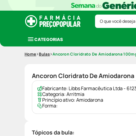
O que você deseja
CATEGORIAS
Home
Bulas
Ancoron Cloridrato De Amiodarona 100m
Ancoron Cloridrato De Amiodaron
Fabricante:
Libbs Farmacêutica Ltda - 61
Categoria:
Arritmia
Princípio ativo:
Amiodarona
Forma:
Tópicos da bula: