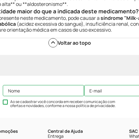
o alta** ou **aldosteronismo**.
tidade maior do que a indicada deste medicamento?
 presente neste medicamento, pode causar a
síndrome "Milk-a
abólica
(acidez excessiva do sangue), insuficiência renal, co
re orientação médica em casos de uso excessivo.
Voltar ao topo
Ao se cadastrar você concorda em receber comunicação com
ofertas e novidades, conforme a nossa
política de privacidade
.
romoções
Central de Ajuda
SAC 
Entrega
What