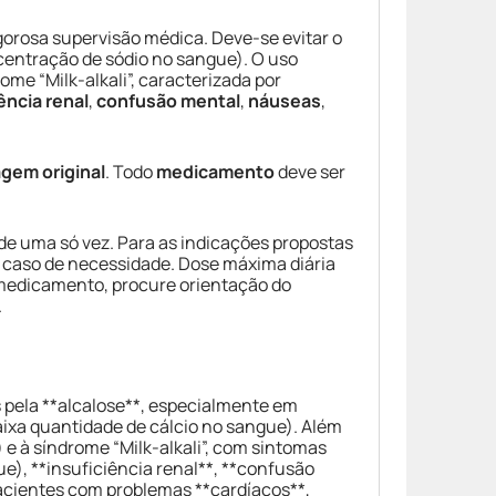
igorosa supervisão médica. Deve-se evitar o
centração de sódio no sangue). O uso
ome “Milk-alkali”, caracterizada por
ência renal
,
confusão mental
,
náuseas
,
gem original
. Todo
medicamento
deve ser
de uma só vez. Para as indicações propostas
caso de necessidade. Dose máxima diária
 medicamento, procure orientação do
.
pela **alcalose**, especialmente em
aixa quantidade de cálcio no sangue). Além
 e à síndrome “Milk-alkali”, com sintomas
e), **insuficiência renal**, **confusão
acientes com problemas **cardíacos**,