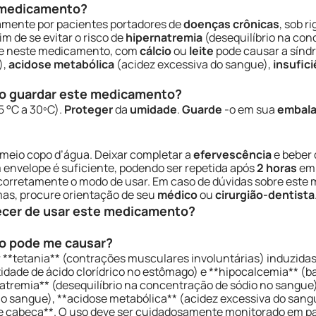
e medicamento?
mente por pacientes portadores de
doenças crônicas
, sob r
 fim de se evitar o risco de
hipernatremia
(desequilíbrio na con
nte neste medicamento, com
cálcio
ou
leite
pode causar a síndr
),
acidose metabólica
(acidez excessiva do sangue),
insufici
o guardar este medicamento?
5 °C a 30ºC).
Proteger
da
umidade
.
Guarde
-o em sua
embala
meio copo d’água. Deixar completar a
efervescência
e beber 
 envelope é suficiente, podendo ser repetida após
2 horas
em 
 corretamente o modo de usar. Em caso de dúvidas sobre este
as, procure orientação de seu
médico
ou
cirurgião-dentista
ecer de usar este medicamento?
o pode me causar?
tetania** (contrações musculares involuntárias) induzidas 
tidade de ácido clorídrico no estômago) e **hipocalcemia** (b
natremia** (desequilíbrio na concentração de sódio no sangue)
o sangue), **acidose metabólica** (acidez excessiva do sangu
 de cabeça**. O uso deve ser cuidadosamente monitorado em p