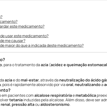
o?
dicamento?
uardar este medicamento?
 de usar este medicamento?
ode me causar?
ade maior do que a indicada deste medicamento?
do?
o
, para o tratamento da
azia
(
acidez e queimação estomacal
 da
azia
e do
mal-estar
, através da
neutralização do ácido gá
a
, pois é rapidamente absorvido por via
oral
,
neutralizando
a
a
ento?
so em pacientes com
alcalose respiratória
e
metabólica
preex
volver
tetania
induzidas pela alcalose. Além disso, deve ser 
 renal
,
pressão alta
ou
aldosteronismo
.