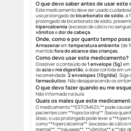
O que devo saber antes de usar est
Este medicamento deve ser usado cuidadosa
uso prolongado de
bicarbonato de sódio
, a
prolongado de bicarbonato de sódio, prese
hipercalcemia
(excesso de cálcio no sangue
vômitos
e
dor de cabeça
.
Onde, como e por quanto tempo poss
Armazenar
em
temperatura ambiente
(de 1
mantido
fora do alcance das crianças
.
Como devo usar este medicamento?
Dissolver o conteúdo de
1 envelope (5g)
em 
de
azia
e
má digestão
, a dose contida em um
recomendada:
2 envelopes (10g/dia)
. Siga
farmacêutico
. Não desaparecendo os sintom
O que devo fazer quando eu me esqu
Não informado na bula.
Quais os males que este medicament
O medicamento **ESTOMAZIL** pode causar **
pacientes com **hipocloridria** (baixa quan
disso, o uso prolongado pode levar a **hiper
como **hipercalcemia** (excesso de cálcio n
mental**, **náuseas**, **vômitos** e **dor