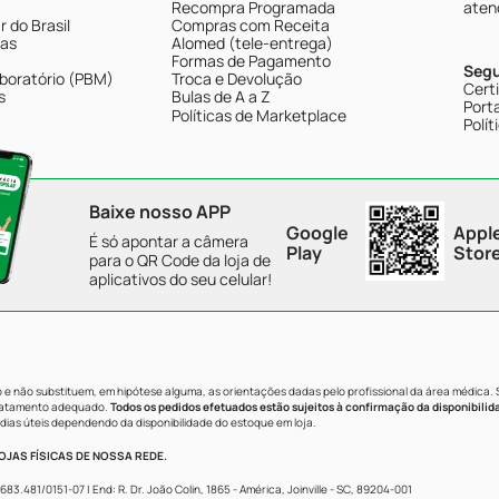
Recompra Programada
aten
 do Brasil
Compras com Receita
tas
Alomed (tele-entrega)
Formas de Pagamento
Seg
boratório (PBM)
Troca e Devolução
Cert
s
Bulas de A a Z
Porta
Políticas de Marketplace
Polít
Baixe nosso APP
Google
Appl
É só apontar a câmera
Play
Stor
para o QR Code da loja de
aplicativos do seu celular!
e não substituem, em hipótese alguma, as orientações dadas pelo profissional da área médica.
tratamento adequado.
Todos os pedidos efetuados estão sujeitos à confirmação da disponibilid
dias úteis dependendo da disponibilidade do estoque em loja.
JAS FÍSICAS DE NOSSA REDE.
481/0151-07 | End: R. Dr. João Colin, 1865 - América, Joinville - SC, 89204-001