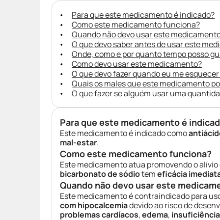
Para que este medicamento é indicado?
Como este medicamento funciona?
Quando não devo usar este medicament
O que devo saber antes de usar este me
Onde, como e por quanto tempo posso g
Como devo usar este medicamento?
O que devo fazer quando eu me esquecer
Quais os males que este medicamento p
O que fazer se alguém usar uma quantid
Para que este medicamento é indica
Este medicamento é indicado como
antiácid
mal-estar
.
Como este medicamento funciona?
Este medicamento atua promovendo o alívio
bicarbonato de sódio
tem
eficácia imediat
Quando não devo usar este medicam
Este medicamento é contraindicado para u
com hipocalcemia
devido ao risco de desen
problemas cardíacos
,
edema
,
insuficiência