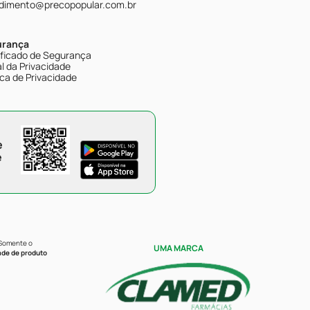
dimento@precopopular.com.br
urança
ificado de Segurança
l da Privacidade
ica de Privacidade
e
e
 Somente o
UMA MARCA
ade de produto