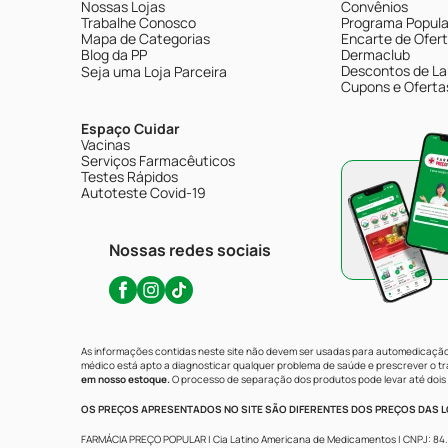
Nossas Lojas
Convênios
Trabalhe Conosco
Programa Popular
Mapa de Categorias
Encarte de Ofer
Blog da PP
Dermaclub
Descontos de La
Seja uma Loja Parceira
Cupons e Oferta
Espaço Cuidar
Vacinas
Serviços Farmacêuticos
Testes Rápidos
Autoteste Covid-19
Nossas redes sociais
As informações contidas neste site não devem ser usadas para automedicação 
médico está apto a diagnosticar qualquer problema de saúde e prescrever o 
em nosso estoque.
O processo de separação dos produtos pode levar até dois 
OS PREÇOS APRESENTADOS NO SITE SÃO DIFERENTES DOS PREÇOS DAS LO
FARMÁCIA PREÇO POPULAR | Cia Latino Americana de Medicamentos | CNPJ: 84.683.