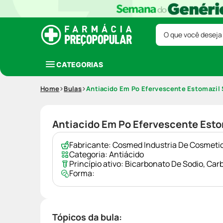
O que você deseja
CATEGORIAS
Home
Bulas
Antiacido Em Po Efervescente Estomazil
Antiacido Em Po Efervescente Esto
Fabricante:
Cosmed Industria De Cosmeti
Categoria:
Antiácido
Princípio ativo:
Bicarbonato De Sodio
,
Carb
Forma:
Tópicos da bula: