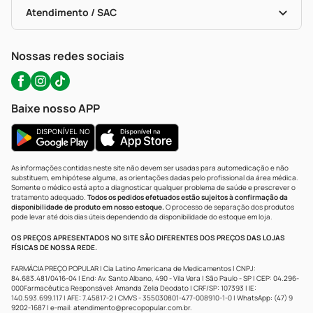
Certificado De Segurança
Políticas De Marketplace
Portal Da Privacidade
Atendimento / SAC
Política De Privacidade
WhatsApp (47) 9202-1687
Atendimento@precopopular.com.br
Nossas redes sociais
Baixe nosso APP
As informações contidas neste site não devem ser usadas para automedicação e não
substituem, em hipótese alguma, as orientações dadas pelo profissional da área médica.
Somente o médico está apto a diagnosticar qualquer problema de saúde e prescrever o
tratamento adequado.
Todos os pedidos efetuados estão sujeitos à confirmação da
disponibilidade de produto em nosso estoque.
O processo de separação dos produtos
pode levar até dois dias úteis dependendo da disponibilidade do estoque em loja.
OS PREÇOS APRESENTADOS NO SITE SÃO DIFERENTES DOS PREÇOS DAS LOJAS
FÍSICAS DE NOSSA REDE.
FARMÁCIA PREÇO POPULAR | Cia Latino Americana de Medicamentos | CNPJ:
84.683.481/0416-04 | End: Av. Santo Albano, 490 - Vila Vera | São Paulo - SP | CEP: 04.296-
000Farmacêutica Responsável: Amanda Zelia Deodato | CRF/SP: 107393 | IE:
140.593.699.117 | AFE: 7.45817-2 | CMVS - 355030801-477-008910-1-0 | WhatsApp: (47) 9
9202-1687 | e-mail:
atendimento@precopopular.com.br
.