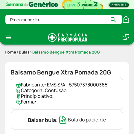
Procurar no site
Home
Bulas
Balsamo Bengue Xtra Pomada 20G
Balsamo Bengue Xtra Pomada 20G
Fabricante:
EMS S/A - 57507378000365
Categoria:
Contusão
Princípio ativo:
Forma:
Baixar bula:
Bula do paciente