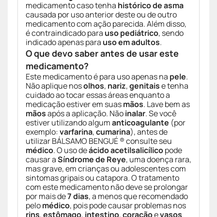
medicamento caso tenha
histórico de asma
causada por uso anterior deste ou de outro
medicamento com ação parecida. Além disso,
é contraindicado para
uso pediátrico
, sendo
indicado apenas para
uso em adultos
.
O que devo saber antes de usar este
medicamento?
Este medicamento é para uso apenas na
pele
.
Não aplique nos
olhos
,
nariz
,
genitais
e tenha
cuidado ao tocar essas áreas enquanto a
medicação estiver em suas
mãos
. Lave bem as
mãos
após a aplicação. Não
inalar
. Se você
estiver utilizando algum
anticoagulante
(por
exemplo:
varfarina
,
cumarina
), antes de
utilizar BÁLSAMO BENGUÉ ® consulte seu
médico
. O uso de
ácido acetilsalicílico
pode
causar a
Síndrome de Reye
, uma doença rara,
mas grave, em crianças ou adolescentes com
sintomas gripais ou catapora. O tratamento
com este medicamento não deve se prolongar
por mais de
7 dias
, a menos que recomendado
pelo
médico
, pois pode causar problemas nos
rins
,
estômago
,
intestino
,
coração
e
vasos