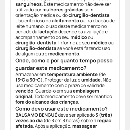
sanguíneos
. Este medicamento não deve ser
utilizado por
mulheres grávidas
sem
orientação médica ou do
cirurgião-dentista
.
Uso criterioso no
aleitamento
ou na doação de
leite humano: o uso deste medicamento no
período da
lactação
depende da avaliação e
acompanhamento do seu
médico
ou
cirurgião-dentista
. Informe ao seu
médico
ou
cirurgião-dentista
se você está fazendo uso
de algum outro
medicamento
.
Onde, como e por quanto tempo posso
guardar este medicamento?
Armazenar em
temperatura ambiente
(de
15ºC a 30ºC
). Proteger da
luz
e
umidade
. Não
use medicamento com o prazo de validade
vencido
. Guarde-o em sua
embalagem
original
. Todo medicamento deve ser mantido
fora do alcance das crianças
.
Como devo usar este medicamento?
BÁLSAMO BENGUÉ
deve ser aplicado
3 (três)
vezes ao dia
(de 8 em 8 horas) sobre a
região
afetada
. Após a aplicação,
massagear