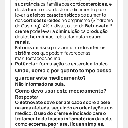
substância
da família dos
corticosteroides
, e
desta forma o uso deste medicamento pode
levar a
efeitos característicos
do aumento
dos
corticosteroides
no organismo (Síndrome
de Cushing). Além disso, o uso de
Betnovate
®
creme
pode levar a
diminuição
da
produção
destes
hormônios
pelas glândula s
supra
renais
.
Fatores de risco
para aumento dos
efeitos
sistêmicos
que podem favorecer as
manifestações acima:
Potência
e
formulação
do
esteroide
tópico
Onde, como e por quanto tempo posso
guardar este medicamento?
Não informado na bula.
Como devo usar este medicamento?
Resposta:
O
Betnovate
deve ser aplicado sobre a
pele
na área afetada, seguindo as orientações do
médico. O uso do
creme
é indicado para o
tratamento de
lesões inflamatórias
da pele,
como
eczema
,
psoríase
,
líquen simples
,