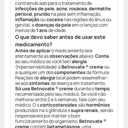
contraindicado para o tratamento de
infecções de pele
,
acne
,
rosácea
,
dermatite
perioral
,
prurido
na pele sem inflamação,
inflamação
ou
coceira
nas regiões do ânus ou
genital, e
doenças da pele
em crianças com
menos de
1 ano
de idade.
O que devo saber antes de usar este
medicamento?
Antes de aplicar
o medicamento leia
atentamente as
observações
abaixo:
Conte
ao seu médico se você tem
alergia
(hipersensibilidade) à
Betnovate
®
creme
ou
a qualquer um dos
componentes
da fórmula.
Reações de
alergia
local podem assemelhar-
se aos
sintomas
da doença em tratamento.
Só use
Betnovate
®
creme
durante o
tempo
recomendado pelo seu médico. Se você não
melhorar entre 2 e 4 semanas, fale com seu
médico. O s
corticosteroides
são
hormônios
produzidos na s glândula s
supra renais
, sendo
responsáveis por manter o bom
funcionamento do organismo.
Betnovate
®
creme
contém
betametasona
, uma