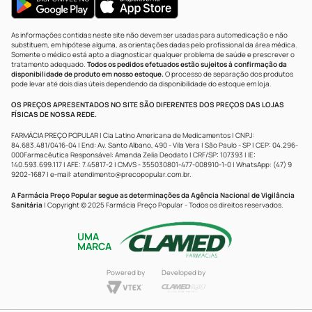
As informações contidas neste site não devem ser usadas para automedicação e não
substituem, em hipótese alguma, as orientações dadas pelo profissional da área médica.
Somente o médico está apto a diagnosticar qualquer problema de saúde e prescrever o
tratamento adequado.
Todos os pedidos efetuados estão sujeitos à confirmação da
disponibilidade de produto em nosso estoque.
O processo de separação dos produtos
pode levar até dois dias úteis dependendo da disponibilidade do estoque em loja.
OS PREÇOS APRESENTADOS NO SITE SÃO DIFERENTES DOS PREÇOS DAS LOJAS
FÍSICAS DE NOSSA REDE.
FARMÁCIA PREÇO POPULAR | Cia Latino Americana de Medicamentos | CNPJ:
84.683.481/0416-04 | End: Av. Santo Albano, 490 - Vila Vera | São Paulo - SP | CEP: 04.296-
000Farmacêutica Responsável: Amanda Zelia Deodato | CRF/SP: 107393 | IE:
140.593.699.117 | AFE: 7.45817-2 | CMVS - 355030801-477-008910-1-0 | WhatsApp: (47) 9
9202-1687 | e-mail:
atendimento@precopopular.com.br
.
A Farmácia Preço Popular segue as determinações da Agência Nacional de Vigilância
Sanitária
| Copyright © 2025 Farmácia Preço Popular - Todos os direitos reservados.
UMA
MARCA
Powered by
Developed by