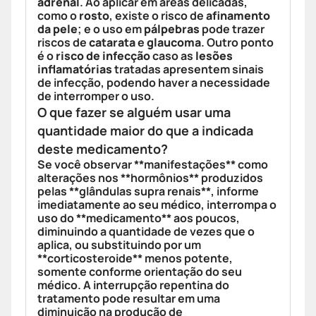
adrenal
. Ao aplicar em áreas delicadas,
como o
rosto
, existe o risco de
afinamento
da pele
; e o uso em
pálpebras
pode trazer
riscos de
catarata
e
glaucoma
. Outro ponto
é o
risco de infecção
caso as
lesões
inflamatórias
tratadas apresentem sinais
de infecção, podendo haver a necessidade
de interromper o uso.
O que fazer se alguém usar uma
quantidade maior do que a indicada
deste medicamento?
Se você observar **manifestações** como
alterações nos **hormônios** produzidos
pelas **glândulas supra renais**, informe
imediatamente ao seu médico, interrompa o
uso do **medicamento** aos poucos,
diminuindo a quantidade de vezes que o
aplica, ou substituindo por um
**corticosteroide** menos potente,
somente conforme orientação do seu
médico. A interrupção repentina do
tratamento pode resultar em uma
diminuição na produção de