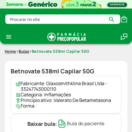
Procurar no site
Home
Bulas
Betnovate 538ml Capilar 50G
Betnovate 538ml Capilar 50G
Fabricante:
Glaxosmithkline Brasil Ltda -
33247743000110
Categoria:
Inflamações
Princípio ativo:
Valerato De Betametasona
Forma:
Baixar bula:
Bula do paciente