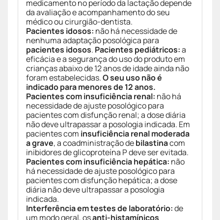
medicamento no período da lactação depende
da avaliação e acompanhamento do seu
médico ou cirurgião-dentista.
Pacientes idosos:
não há necessidade de
nenhuma adaptação posológica para
pacientes idosos
.
Pacientes pediátricos:
a
eficácia e a segurança do uso do produto em
crianças abaixo de 12 anos de idade ainda não
foram estabelecidas.
O seu uso não é
indicado para menores de 12 anos.
Pacientes com insuficiência renal:
não há
necessidade de ajuste posológico para
pacientes com disfunção renal; a dose diária
não deve ultrapassar a posologia indicada. Em
pacientes com
insuficiência renal moderada
a grave
, a coadministração de
bilastina
com
inibidores de glicoproteína P deve ser evitada.
Pacientes com insuficiência hepática:
não
há necessidade de ajuste posológico para
pacientes com disfunção hepática; a dose
diária não deve ultrapassar a posologia
indicada.
Interferência em testes de laboratório:
de
um modo geral, os
anti-histamínicos