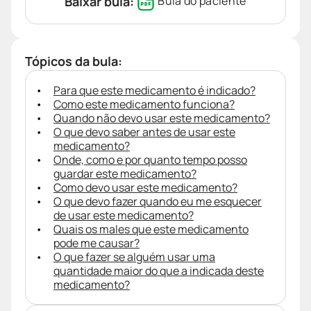
Baixar bula:
Bula do paciente
Tópicos da bula:
Para que este medicamento é indicado?
Como este medicamento funciona?
Quando não devo usar este medicamento?
O que devo saber antes de usar este
medicamento?
Onde, como e por quanto tempo posso
guardar este medicamento?
Como devo usar este medicamento?
O que devo fazer quando eu me esquecer
de usar este medicamento?
Quais os males que este medicamento
pode me causar?
O que fazer se alguém usar uma
quantidade maior do que a indicada deste
medicamento?