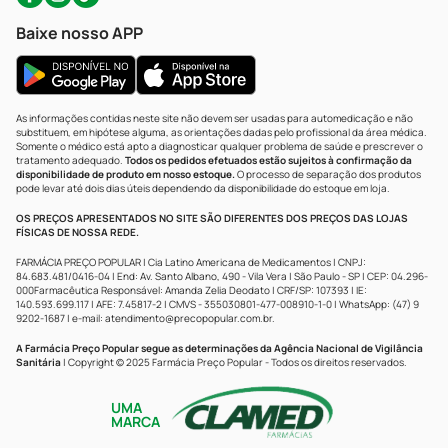
Baixe nosso APP
As informações contidas neste site não devem ser usadas para automedicação e não
substituem, em hipótese alguma, as orientações dadas pelo profissional da área médica.
Somente o médico está apto a diagnosticar qualquer problema de saúde e prescrever o
tratamento adequado.
Todos os pedidos efetuados estão sujeitos à confirmação da
disponibilidade de produto em nosso estoque.
O processo de separação dos produtos
pode levar até dois dias úteis dependendo da disponibilidade do estoque em loja.
OS PREÇOS APRESENTADOS NO SITE SÃO DIFERENTES DOS PREÇOS DAS LOJAS
FÍSICAS DE NOSSA REDE.
FARMÁCIA PREÇO POPULAR | Cia Latino Americana de Medicamentos | CNPJ:
84.683.481/0416-04 | End: Av. Santo Albano, 490 - Vila Vera | São Paulo - SP | CEP: 04.296-
000Farmacêutica Responsável: Amanda Zelia Deodato | CRF/SP: 107393 | IE:
140.593.699.117 | AFE: 7.45817-2 | CMVS - 355030801-477-008910-1-0 | WhatsApp: (47) 9
9202-1687 | e-mail:
atendimento@precopopular.com.br
.
A Farmácia Preço Popular segue as determinações da Agência Nacional de Vigilância
Sanitária
| Copyright © 2025 Farmácia Preço Popular - Todos os direitos reservados.
UMA
MARCA