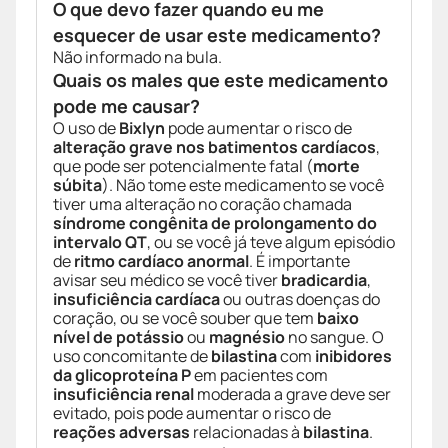
O que devo fazer quando eu me
esquecer de usar este medicamento?
Não informado na bula.
Quais os males que este medicamento
pode me causar?
O uso de
Bixlyn
pode aumentar o risco de
alteração grave nos batimentos cardíacos
,
que pode ser potencialmente fatal (
morte
súbita
). Não tome este medicamento se você
tiver uma alteração no coração chamada
síndrome congênita de prolongamento do
intervalo QT
, ou se você já teve algum episódio
de
ritmo cardíaco anormal
. É importante
avisar seu médico se você tiver
bradicardia
,
insuficiência cardíaca
ou outras doenças do
coração, ou se você souber que tem
baixo
nível de potássio
ou
magnésio
no sangue. O
uso concomitante de
bilastina
com
inibidores
da glicoproteína P
em pacientes com
insuficiência renal
moderada a grave deve ser
evitado, pois pode aumentar o risco de
reações adversas
relacionadas à
bilastina
.