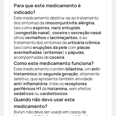
Para que este medicamento é
indicado?
Este medicamento destina-se ao tratamento
dos sintomas da
rinoconjuntivite alérgina
,
tais como
espirros
,
nariz entupido
(
congestão nasal
),
coceira
e
secreção nasal
,
olhos
vermelhos
e
lacrimejantes
, e ao
tratamento dos sintomas da
urticária crônica
,
tais como
erupções da pele
com
placas
avermelhadas
(
eritemas
) e
pápulas
,
acompanhadas de
coceira
.
Como este medicamento funciona?
Este medicamento contém
bilastina
, um
anti-
histamínico
de
segunda geração
, altamente
seletivo, que apresenta também atividade
anti-inflamatória
. Inibe os
receptores
periféricos H1
da
histamina
, sem efeitos
sedativos
ou
cardiotóxicos
.
Quando não devo usar este
medicamento?
Bixlyn não deve ser usado em casos de