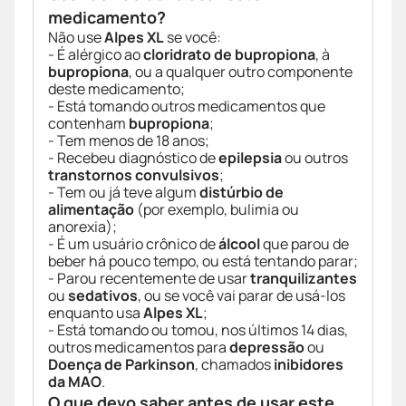
medicamento?
Não use
Alpes XL
se você:
- É alérgico ao
cloridrato de bupropiona
, à
bupropiona
, ou a qualquer outro componente
deste medicamento;
- Está tomando outros medicamentos que
contenham
bupropiona
;
- Tem menos de 18 anos;
- Recebeu diagnóstico de
epilepsia
ou outros
transtornos convulsivos
;
- Tem ou já teve algum
distúrbio de
alimentação
(por exemplo, bulimia ou
anorexia);
- É um usuário crônico de
álcool
que parou de
beber há pouco tempo, ou está tentando parar;
- Parou recentemente de usar
tranquilizantes
ou
sedativos
, ou se você vai parar de usá-los
enquanto usa
Alpes XL
;
- Está tomando ou tomou, nos últimos 14 dias,
outros medicamentos para
depressão
ou
Doença de Parkinson
, chamados
inibidores
da MAO
.
O que devo saber antes de usar este