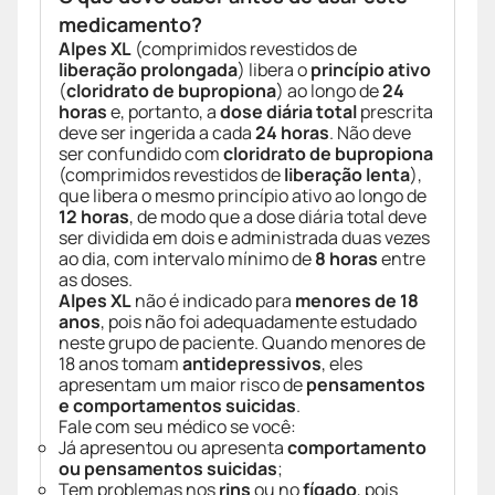
medicamento?
Alpes XL
(comprimidos revestidos de
liberação prolongada
) libera o
princípio ativo
(
cloridrato de bupropiona
) ao longo de
24
horas
e, portanto, a
dose diária total
prescrita
deve ser ingerida a cada
24 horas
. Não deve
ser confundido com
cloridrato de bupropiona
(comprimidos revestidos de
liberação lenta
),
que libera o mesmo princípio ativo ao longo de
12 horas
, de modo que a dose diária total deve
ser dividida em dois e administrada duas vezes
ao dia, com intervalo mínimo de
8 horas
entre
as doses.
Alpes XL
não é indicado para
menores de 18
anos
, pois não foi adequadamente estudado
neste grupo de paciente. Quando menores de
18 anos tomam
antidepressivos
, eles
apresentam um maior risco de
pensamentos
e comportamentos suicidas
.
Fale com seu médico se você:
Já apresentou ou apresenta
comportamento
ou pensamentos suicidas
;
Tem problemas nos
rins
ou no
fígado
, pois