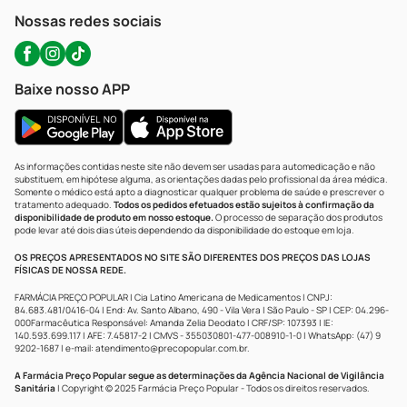
Atendimento@precopopular.com.br
Nossas redes sociais
Baixe nosso APP
As informações contidas neste site não devem ser usadas para automedicação e não
substituem, em hipótese alguma, as orientações dadas pelo profissional da área médica.
Somente o médico está apto a diagnosticar qualquer problema de saúde e prescrever o
tratamento adequado.
Todos os pedidos efetuados estão sujeitos à confirmação da
disponibilidade de produto em nosso estoque.
O processo de separação dos produtos
pode levar até dois dias úteis dependendo da disponibilidade do estoque em loja.
OS PREÇOS APRESENTADOS NO SITE SÃO DIFERENTES DOS PREÇOS DAS LOJAS
FÍSICAS DE NOSSA REDE.
FARMÁCIA PREÇO POPULAR | Cia Latino Americana de Medicamentos | CNPJ:
84.683.481/0416-04 | End: Av. Santo Albano, 490 - Vila Vera | São Paulo - SP | CEP: 04.296-
000Farmacêutica Responsável: Amanda Zelia Deodato | CRF/SP: 107393 | IE:
140.593.699.117 | AFE: 7.45817-2 | CMVS - 355030801-477-008910-1-0 | WhatsApp: (47) 9
9202-1687 | e-mail:
atendimento@precopopular.com.br
.
A Farmácia Preço Popular segue as determinações da Agência Nacional de Vigilância
Sanitária
| Copyright © 2025 Farmácia Preço Popular - Todos os direitos reservados.