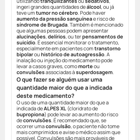
utilizando
tranquilizantes
ou
sedativos
,
ingeri grandes quantidades de
álcool
, ou já
teve um
tumor no cérebro
. Pode haver
aumento da pressão sanguínea
e risco de
síndrome de Brugada
. Também é mencionado
que algumas pessoas podem apresentar
alucinações
,
delírios
, ou ter
pensamentos de
suicídio
. É essencial monitorar o tratamento,
especialmente em pacientes com
transtorno
bipolar
ou
histórico de autoagressão
. A
inalação ou injeção do medicamento pode
levar a casos graves, como
morte
ou
convulsões
associadas à
superdosagem
.
O que fazer se alguém usar uma
quantidade maior do que a indicada
deste medicamento?
O uso de uma quantidade maior do que a
indicada de
ALPES XL
(cloridrato de
bupropiona
) pode levar ao aumento do risco
de
convulsões
. É recomendado que, se
ocorrer uma
convulsão
, o paciente não tome
mais comprimidos e avise o médico assim que
possível. Convulsões são mais prováveis de