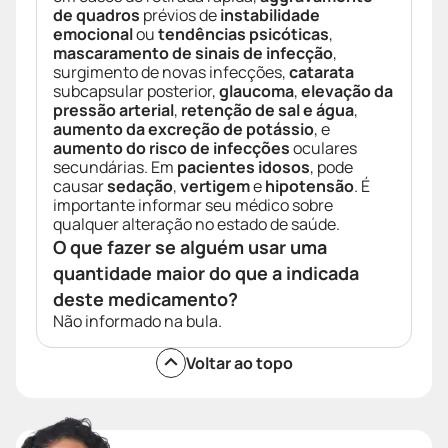
de quadros
prévios de
instabilidade
emocional
ou
tendências psicóticas
,
mascaramento de sinais de infecção
,
surgimento de novas infecções,
catarata
subcapsular posterior,
glaucoma
,
elevação da
pressão arterial
,
retenção de sal e água
,
aumento da excreção de potássio
, e
aumento do risco de infecções
oculares
secundárias. Em
pacientes idosos
, pode
causar
sedação
,
vertigem
e
hipotensão
. É
importante informar seu médico sobre
qualquer alteração no estado de saúde.
O que fazer se alguém usar uma
quantidade maior do que a indicada
deste medicamento?
Não informado na bula.
Voltar ao topo