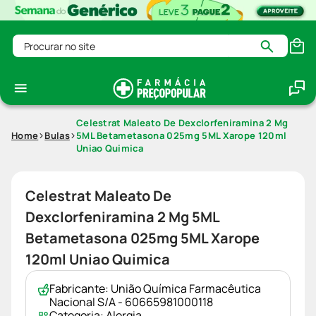
Procurar no site
Celestrat Maleato De Dexclorfeniramina 2 Mg
Home
Bulas
5ML Betametasona 025mg 5ML Xarope 120ml
Uniao Quimica
Celestrat Maleato De
Dexclorfeniramina 2 Mg 5ML
Betametasona 025mg 5ML Xarope
120ml Uniao Quimica
Fabricante:
União Química Farmacêutica
Nacional S/A - 60665981000118
Categoria:
Alergia