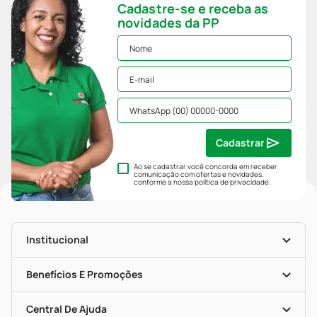
Cadastre-se e receba as
novidades da PP
Cadastrar
Ao se cadastrar você concorda em receber
comunicação com ofertas e novidades,
conforme a nossa
política de privacidade
.
Institucional
História
Nossas Lojas
Benefícios E Promoções
Trabalhe Conosco
Mapa De Categorias
Clube PP
Blog Da PP
Convênios
Central De Ajuda