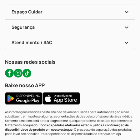
Seja Uma Loja Parceira
Programa Popular Do Brasil
Encarte De Ofertas
Entrega
Dermaclub
Recompra Programada
Espaço Cuidar
Descontos De Laboratório (PBM)
Compras Com Receita
Cupons E Ofertas
Alomed (tele-Entrega)
Vacinas
Formas De Pagamento
Serviços Farmacêuticos
Segurança
Troca E Devolução
Testes Rápidos
Bulas De A A Z
Autoteste Covid-19
Certificado De Segurança
Políticas De Marketplace
Portal Da Privacidade
Atendimento / SAC
Política De Privacidade
WhatsApp (47) 9202-1687
Atendimento@precopopular.com.br
Nossas redes sociais
Baixe nosso APP
As informações contidas neste site não devem ser usadas para automedicação e não
substituem, em hipótese alguma, as orientações dadas pelo profissional da área médica.
Somente o médico está apto a diagnosticar qualquer problema de saúde e prescrever o
tratamento adequado.
Todos os pedidos efetuados estão sujeitos à confirmação da
disponibilidade de produto em nosso estoque.
O processo de separação dos produtos
pode levar até dois dias úteis dependendo da disponibilidade do estoque em loja.