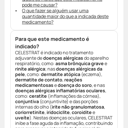
pode me causar?
O que fazer se alguém usar uma
quantidade maior do que a indicada deste
medicamento?
Para que este medicamento é
indicado?
CELESTRAT é indicado no tratamento
adjuvante de
doenças alérgicas
do aparelho
respiratório, como:
asma brônquica grave
e
rinite alérgica
; nas
doenças alérgicas da
pele
, como:
dermatite atópica
(eczema),
dermatite de contato
,
reações
medicamentosas
e
doença do soro
, e nas
doenças alérgicas inflamatórias oculares
,
como:
ceratite
(inflamações da córnea),
conjuntiva
(conjuntivite) e das porções
internas do olho (
irite não granulomatosa
,
coriorretinite
,
iridociclite
,
coroidite
e
uveíte
). Nestas doenças oculares, CELESTRAT
inibe a fase aguda da inflamação, contribuindo