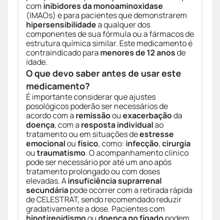
com
inibidores da monoaminoxidase
(IMAOs) e para pacientes que demonstrarem
hipersensibilidade
a qualquer dos
componentes de sua fórmula ou a fármacos de
estrutura química similar. Este medicamento é
contraindicado para
menores de 12 anos
de
idade.
O que devo saber antes de usar este
medicamento?
É importante considerar que ajustes
posológicos poderão ser necessários de
acordo com a
remissão
ou
exacerbação
da
doença
, com a
resposta individual
ao
tratamento ou em situações de
estresse
emocional
ou
físico
, como:
infecção
,
cirurgia
ou
traumatismo
. O acompanhamento clínico
pode ser necessário por até um ano após
tratamento prolongado ou com doses
elevadas. A
insuficiência suprarrenal
secundária
pode ocorrer com a retirada rápida
de CELESTRAT, sendo recomendado reduzir
gradativamente a dose. Pacientes com
hipotireoidismo
ou
doença no fígado
podem