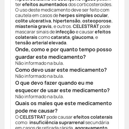
ter
efeitos aumentados
dos corticosteroides.
O uso deste medicamento deve ser feito com
cautela em casos de
herpes simples ocular
,
colite ulcerativa
,
hipertensão
,
osteoporose
,
miastenia gravis
, e outros.
CELESTRAT
pode
mascarar sinais de
infecção
e causar
efeitos
colaterais
como
catarata
,
glaucoma
, e
tensão arterial elevada
.
Onde, como e por quanto tempo posso
guardar este medicamento?
Não informado na bula.
Como devo usar este medicamento?
Não informado na bula.
O que devo fazer quando eu me
esquecer de usar este medicamento?
Não informado na bula.
Quais os males que este medicamento
pode me causar?
O
CELESTRAT
pode causar
efeitos colaterais
como:
insuficiência suprarrenal
secundária
em casos de retirada rápida,
aggravamento