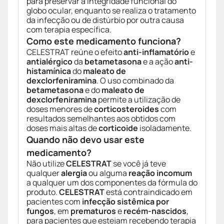
para preservar a integridade funcional do
globo ocular, enquanto se realiza o tratamento
da infecção ou de distúrbio por outra causa
com terapia específica.
Como este medicamento funciona?
CELESTRAT reúne o efeito
anti-inflamatório
e
antialérgico
da
betametasona
e a ação
anti-
histamínica
do
maleato de
dexclorfeniramina
. O uso combinado da
betametasona
e do
maleato de
dexclorfeniramina
permite a utilização de
doses menores de
corticosteroides
com
resultados semelhantes aos obtidos com
doses mais altas de
corticoide
isoladamente.
Quando não devo usar este
medicamento?
Não utilize
CELESTRAT
se você já teve
qualquer
alergia
ou alguma
reação incomum
a qualquer um dos componentes da fórmula do
produto.
CELESTRAT
está contraindicado em
pacientes com
infecção sistêmica por
fungos
, em
prematuros
e
recém-nascidos
,
para pacientes que estejam recebendo terapia