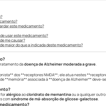
o?
dicamento?
uardar este medicamento?
 de usar este medicamento?
ode me causar?
ade maior do que a indicada deste medicamento?
do?
 tratamento da
doença de Alzheimer moderada a grave
.
nista** dos **receptores NMDA**; ele atua nestes **receptor
a de **memória** associada à **doença de Alzheimer** deve-se
ento?
 for
alérgico
ao
cloridrato de memantina
ou a qualquer outr
as com
síndrome de má-absorção de glicose-galactose
.
e medicamento?