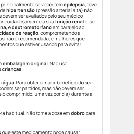
o principalmente se você: tem
epilepsia
; teve
 de
hipertensão
(pressão arterial alta) não
os devem ser avaliados pelo seu médico
rar cuidadosamente a sua
função renal
e, se
ina
, e
dextrometorfano
em paralelo ao
cidade de reação
, comprometendo a
idas não é recomendada, e mulheres que
entos que estiver usando para evitar
ua
embalagem original
. Não use
s crianças
.
om
água
. Para obter o maior benefício do seu
podem ser partidos, mas não devem ser
eio comprimido, uma vez por dia) durante a
ra habitual. Não tome a dose em
dobro
para
s
que este medicamento pode causar