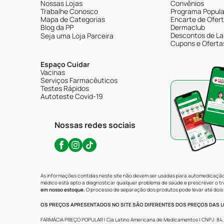
Nossas Lojas
Convênios
Trabalhe Conosco
Programa Popular
Mapa de Categorias
Encarte de Ofer
Blog da PP
Dermaclub
Descontos de La
Seja uma Loja Parceira
Cupons e Oferta
Espaço Cuidar
Vacinas
Serviços Farmacêuticos
Testes Rápidos
Autoteste Covid-19
Nossas redes sociais
As informações contidas neste site não devem ser usadas para automedicação 
médico está apto a diagnosticar qualquer problema de saúde e prescrever o 
em nosso estoque.
O processo de separação dos produtos pode levar até dois 
OS PREÇOS APRESENTADOS NO SITE SÃO DIFERENTES DOS PREÇOS DAS LO
FARMÁCIA PREÇO POPULAR | Cia Latino Americana de Medicamentos | CNPJ: 84.683.