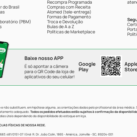
Recompra Programada
aten
 do Brasil
Compras com Receita
tas
Alomed (tele-entrega)
Formas de Pagamento
Seg
boratório (PBM)
Troca e Devolução
Cert
s
Bulas de A a Z
Porta
Políticas de Marketplace
Polít
Baixe nosso APP
Google
Appl
É só apontar a câmera
Play
Stor
para o QR Code da loja de
aplicativos do seu celular!
e não substituem, em hipótese alguma, as orientações dadas pelo profissional da área médica.
tratamento adequado.
Todos os pedidos efetuados estão sujeitos à confirmação da disponibilid
dias úteis dependendo da disponibilidade do estoque em loja.
JAS FÍSICAS DE NOSSA REDE.
481/0151-07 | End: R. Dr. João Colin, 1865 - América, Joinville - SC, 89204-001