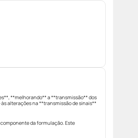
es**, **melhorando** a **transmissão** dos
 às alterações na **transmissão de sinais**
o componente da formulação. Este