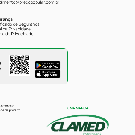
dimento@precopopular.com.br
urança
ificado de Segurança
l da Privacidade
ica de Privacidade
e
e
 Somente o
UMA MARCA
ade de produto