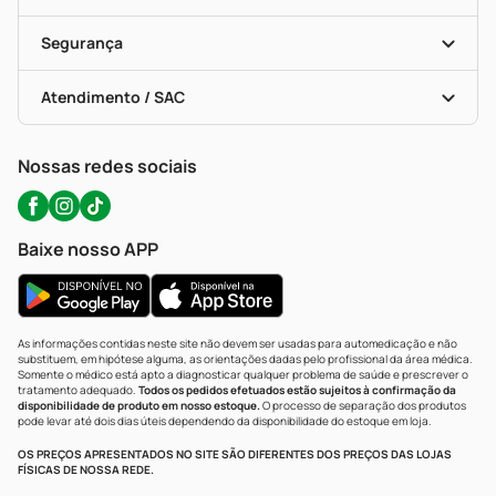
Descontos De Laboratório (PBM)
Compras Com Receita
Cupons E Ofertas
Alomed (tele-Entrega)
Vacinas
Formas De Pagamento
Serviços Farmacêuticos
Segurança
Troca E Devolução
Testes Rápidos
Bulas De A A Z
Autoteste Covid-19
Certificado De Segurança
Políticas De Marketplace
Portal Da Privacidade
Atendimento / SAC
Política De Privacidade
WhatsApp (47) 9202-1687
Atendimento@precopopular.com.br
Nossas redes sociais
Baixe nosso APP
As informações contidas neste site não devem ser usadas para automedicação e não
substituem, em hipótese alguma, as orientações dadas pelo profissional da área médica.
Somente o médico está apto a diagnosticar qualquer problema de saúde e prescrever o
tratamento adequado.
Todos os pedidos efetuados estão sujeitos à confirmação da
disponibilidade de produto em nosso estoque.
O processo de separação dos produtos
pode levar até dois dias úteis dependendo da disponibilidade do estoque em loja.
OS PREÇOS APRESENTADOS NO SITE SÃO DIFERENTES DOS PREÇOS DAS LOJAS
FÍSICAS DE NOSSA REDE.