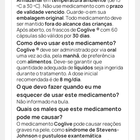
Armazenar
em
temperatura ambiente
(de 15
ºC a 30 ºC). Não use medicamento com o
prazo
de validade vencido
. Guarde-o em sua
embalagem original
. Todo medicamento deve
ser mantido
fora do alcance das crianças
.
Após aberto, os frascos de
Coglive ®
com 60
cápsulas são válidos por
30 dias
.
Como devo usar este medicamento?
Coglive ®
deve ser administrado por via
oral
uma vez ao dia, pela
manhã
, de preferência
com
alimentos
. Deve-se garantir que
quantidade adequada de
líquidos
seja ingerida
durante o tratamento. A dose inicial
recomendada é de
8 mg/dia
.
O que devo fazer quando eu me
esquecer de usar este medicamento?
Não informado na bula.
Quais os males que este medicamento
pode me causar?
O medicamento
Coglive
pode causar reações
graves na pele, como
síndrome de Stevens-
Johnson
e
pustulose exantemática