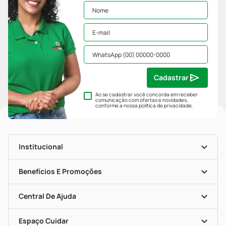
Cadastrar
Ao se cadastrar você concorda em receber
comunicação com ofertas e novidades,
conforme a nossa
política de privacidade
.
Institucional
História
Nossas Lojas
Benefícios E Promoções
Trabalhe Conosco
Mapa De Categorias
Clube PP
Blog Da PP
Convênios
Central De Ajuda
Seja Uma Loja Parceira
Programa Popular Do Brasil
Encarte De Ofertas
Entrega
Dermaclub
Recompra Programada
Espaço Cuidar