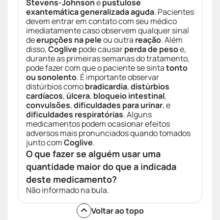
Stevens-Johnson
e
pustulose
exantemática generalizada aguda
. Pacientes
devem entrar em contato com seu médico
imediatamente caso observem qualquer sinal
de
erupções na pele
ou outra
reação
. Além
disso,
Coglive
pode causar
perda de peso
e,
durante as primeiras semanas do tratamento,
pode fazer com que o paciente se sinta
tonto
ou sonolento
. É importante observar
distúrbios como
bradicardia
,
distúrbios
cardíacos
,
úlcera
,
bloqueio intestinal
,
convulsões
,
dificuldades para urinar
, e
dificuldades respiratórias
. Alguns
medicamentos podem ocasionar efeitos
adversos mais pronunciados quando tomados
junto com
Coglive
.
O que fazer se alguém usar uma
quantidade maior do que a indicada
deste medicamento?
Não informado na bula.
Voltar ao topo