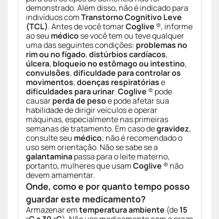
demonstrado. Além disso, não é indicado para
indivíduos com
Transtorno Cognitivo Leve
(TCL)
. Antes de você tomar
Coglive
®, informe
ao seu
médico
se você tem ou teve qualquer
uma das seguintes condições:
problemas no
rim ou no fígado
,
distúrbios cardíacos
,
úlcera
,
bloqueio no estômago ou intestino
,
convulsões
,
dificuldade para controlar os
movimentos
,
doenças respiratórias
e
dificuldades para urinar
.
Coglive
® pode
causar
perda de peso
e pode afetar sua
habilidade de dirigir veículos e operar
máquinas, especialmente nas primeiras
semanas de tratamento. Em caso de
gravidez
,
consulte seu
médico
; não é recomendado o
uso sem orientação. Não se sabe se a
galantamina
passa para o leite materno,
portanto, mulheres que usam
Coglive
® não
devem amamentar.
Onde, como e por quanto tempo posso
guardar este medicamento?
Armazenar em
temperatura ambiente
(de
15