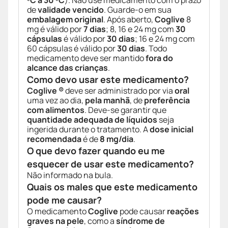
ºC a 30 ºC
). Não use medicamento com o prazo
de
validade vencido
. Guarde-o em sua
embalagem original
. Após aberto,
Coglive
8
mg é válido por
7 dias
; 8, 16 e 24 mg com
30
cápsulas
é válido por
30 dias
; 16 e 24 mg com
60 cápsulas é válido por
30 dias
. Todo
medicamento deve ser mantido
fora do
alcance das crianças
.
Como devo usar este medicamento?
Coglive ®
deve ser administrado por via
oral
uma vez ao dia,
pela manhã
, de
preferência
com alimentos
. Deve-se garantir que
quantidade adequada de líquidos
seja
ingerida durante o tratamento. A
dose inicial
recomendada
é de
8 mg/dia
.
O que devo fazer quando eu me
esquecer de usar este medicamento?
Não informado na bula.
Quais os males que este medicamento
pode me causar?
O medicamento
Coglive
pode causar
reações
graves na pele
, como a
síndrome de