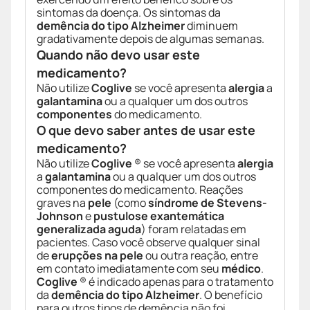
sintomas da doença. Os sintomas da
demência do tipo Alzheimer
diminuem
gradativamente depois de algumas semanas.
Quando não devo usar este
medicamento?
Não utilize
Coglive
se você apresenta
alergia
a
galantamina
ou a qualquer um dos outros
componentes
do medicamento.
O que devo saber antes de usar este
medicamento?
Não utilize
Coglive
® se você apresenta
alergia
a
galantamina
ou a qualquer um dos outros
componentes do medicamento. Reações
graves na
pele
(como
síndrome de Stevens-
Johnson
e
pustulose exantemática
generalizada aguda
) foram relatadas em
pacientes. Caso você observe qualquer sinal
de
erupções na pele
ou outra reação, entre
em contato imediatamente com seu
médico
.
Coglive
® é indicado apenas para o tratamento
da
demência do tipo Alzheimer
. O benefício
para outros tipos de demência não foi