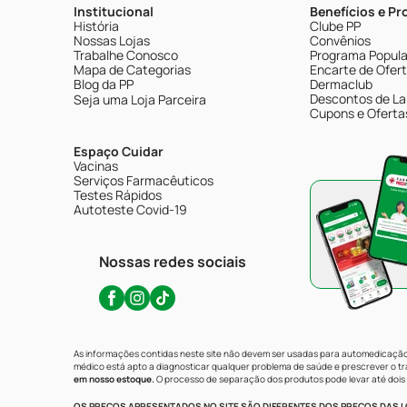
Institucional
Benefícios e P
História
Clube PP
Nossas Lojas
Convênios
Trabalhe Conosco
Programa Popular
Mapa de Categorias
Encarte de Ofer
Blog da PP
Dermaclub
Descontos de La
Seja uma Loja Parceira
Cupons e Oferta
Espaço Cuidar
Vacinas
Serviços Farmacêuticos
Testes Rápidos
Autoteste Covid-19
Nossas redes sociais
As informações contidas neste site não devem ser usadas para automedicação 
médico está apto a diagnosticar qualquer problema de saúde e prescrever o 
em nosso estoque.
O processo de separação dos produtos pode levar até dois 
OS PREÇOS APRESENTADOS NO SITE SÃO DIFERENTES DOS PREÇOS DAS LO