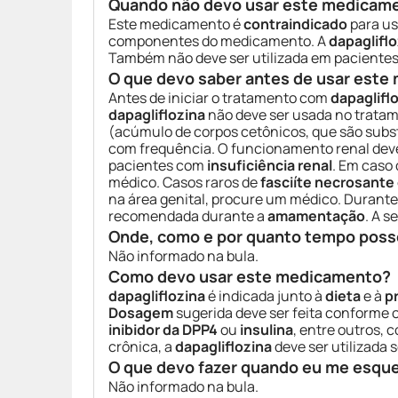
Quando não devo usar este medicam
Este medicamento é
contraindicado
para us
componentes do medicamento. A
dapagliflo
Também não deve ser utilizada em paciente
O que devo saber antes de usar est
Antes de iniciar o tratamento com
dapaglifl
dapagliflozina
não deve ser usada no trata
(acúmulo de corpos cetônicos, que são subs
com frequência. O funcionamento renal deve
pacientes com
insuficiência renal
. Em caso 
médico. Casos raros de
fasciíte necrosante
na área genital, procure um médico. Durante
recomendada durante a
amamentação
. A 
Onde, como e por quanto tempo poss
Não informado na bula.
Como devo usar este medicamento?
dapagliflozina
é indicada junto à
dieta
e à
p
Dosagem
sugerida deve ser feita conforme
inibidor da DPP4
ou
insulina
, entre outros,
crônica, a
dapagliflozina
deve ser utilizada 
O que devo fazer quando eu me esqu
Não informado na bula.