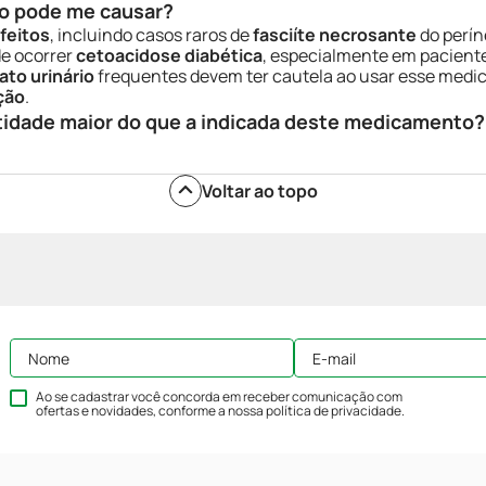
o pode me causar?
feitos
, incluindo casos raros de
fasciíte necrosante
do perí
de ocorrer
cetoacidose diabética
, especialmente em pacientes
ato urinário
frequentes devem ter cautela ao usar esse medic
ção
.
tidade maior do que a indicada deste medicamento?
Voltar ao topo
Ao se cadastrar você concorda em receber comunicação com
ofertas e novidades, conforme a nossa
política de privacidade
.