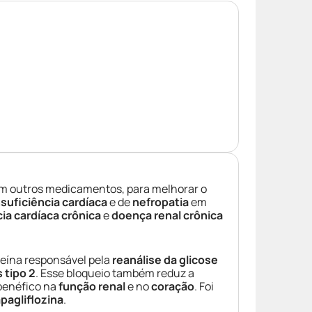
m outros medicamentos, para melhorar o
uficiência cardíaca
e de
nefropatia
em
cia cardíaca crônica
e
doença renal crônica
teína responsável pela
reanálise da glicose
 tipo 2
. Esse bloqueio também reduz a
 benéfico na
função renal
e no
coração
. Foi
pagliflozina
.