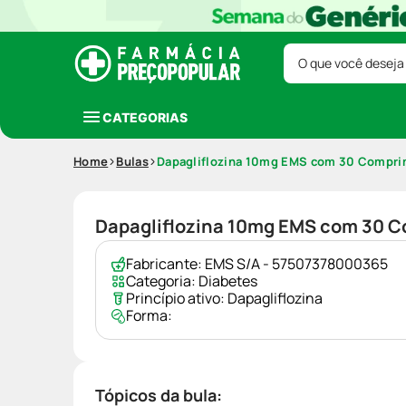
O que você deseja
CATEGORIAS
Home
Bulas
Dapagliflozina 10mg EMS com 30 Compri
Dapagliflozina 10mg EMS com 30 C
Fabricante:
EMS S/A - 57507378000365
Categoria:
Diabetes
Princípio ativo:
Dapagliflozina
Forma:
Tópicos da bula: