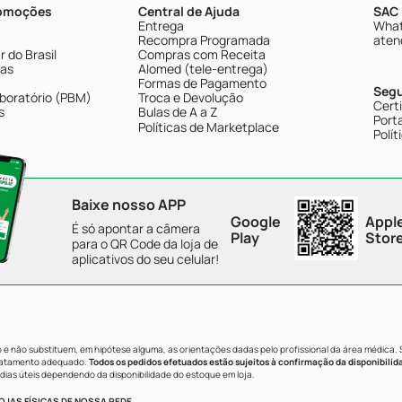
romoções
Central de Ajuda
SAC 
Entrega
What
Recompra Programada
aten
 do Brasil
Compras com Receita
tas
Alomed (tele-entrega)
Formas de Pagamento
Seg
boratório (PBM)
Troca e Devolução
Cert
s
Bulas de A a Z
Porta
Políticas de Marketplace
Polít
Baixe nosso APP
Google
Appl
É só apontar a câmera
Play
Stor
para o QR Code da loja de
aplicativos do seu celular!
e não substituem, em hipótese alguma, as orientações dadas pelo profissional da área médica.
tratamento adequado.
Todos os pedidos efetuados estão sujeitos à confirmação da disponibilid
dias úteis dependendo da disponibilidade do estoque em loja.
JAS FÍSICAS DE NOSSA REDE.