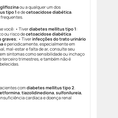
gliflozina
ou a qualquer um dos
us tipo 1
e de
cetoacidose diabética
.
 frequentes.
e você: • Tiver
diabetes mellitus tipo 1
:
ico ou risco de
cetoacidose diabética
s graves
; • Tiver
infecções do trato urinário
na
e periodicamente, especialmente em
l, mal-estar e falta de ar, consulte seu
irem sintomas como sensibilidade ou inchaço
 terceiro trimestres, e também não é
belecidas.
acientes com
diabetes mellitus tipo 2
.
etformina
,
tiazolidinediona
,
sulfonilureia
,
insuficiência cardíaca e doença renal