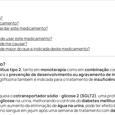
o?
dicamento?
uardar este medicamento?
 de usar este medicamento?
ode me causar?
ade maior do que a indicada deste medicamento?
do?
itus tipo 2
, tanto em
monoterapia
como em
combinação
co
para a
prevenção de desenvolvimento ou agravamento de ins
agliflozina também é indicada para o tratamento de
insuficiên
queia o
cotransportador sódio - glicose 2 (SGLT2)
, uma pro
e
glicose
na urina, melhorando o controle do
diabetes mellitus
m um aumento da eliminação de
água na urina
, pode ter efeito
r no sangue em jejum após uma semana de tratamento com
da