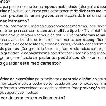
ento?
o por paciente que tenha
hipersensibilidade
(alergia) a
dapa
zina
não deve ser usada para o tratamento de
diabetes mellit
s com
problemas renais graves
ou infecções do trato urinário
e medicamento?
ozina
, informe seu médico suas condições médicas, inclusive s
mento de pessoas com
diabetes mellitus tipo 1
; • Tiver histór
tâncias que deixam o sangue ácido); • Tiver
problemas renai
 ser avaliado antes do início do tratamento com
dapagliflozi
de sinais de
cetoacidose
, como náuseas, vômito, dor abdomina
 do períneo
(Gangrena de Fournier) foram relatados; se surg
 a
gravidez
, a
dapagliflozina
não deve ser usada no segundo e
segurança e eficácia em
pacientes pediátricos
não foram esta
o guardar este medicamento?
rática de exercícios
para melhorar o
controle glicêmico
em p
 orientação médica, podendo ser usada em combinação com
m
 conforme a necessidade de cada paciente. Para
prevenção
de 
sob supervisão médica.
ecer de usar este medicamento?