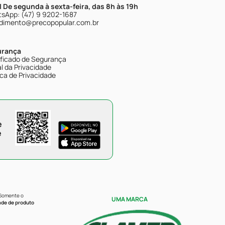
| De segunda à sexta-feira, das 8h às 19h
sApp: (47) 9 9202-1687
dimento@precopopular.com.br
urança
ificado de Segurança
l da Privacidade
ica de Privacidade
e
e
 Somente o
UMA MARCA
ade de produto