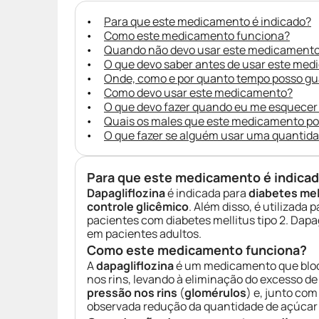
Para que este medicamento é indicado?
Como este medicamento funciona?
Quando não devo usar este medicament
O que devo saber antes de usar este me
Onde, como e por quanto tempo posso g
Como devo usar este medicamento?
O que devo fazer quando eu me esquecer
Quais os males que este medicamento p
O que fazer se alguém usar uma quantid
Para que este medicamento é indica
Dapagliflozina
é indicada para
diabetes mell
controle glicêmico
. Além disso, é utilizada 
pacientes com diabetes mellitus tipo 2. Dap
em pacientes adultos.
Como este medicamento funciona?
A
dapagliflozina
é um medicamento que blo
nos rins, levando à eliminação do excesso d
pressão nos rins
(
glomérulos
) e, junto co
observada redução da quantidade de açúca