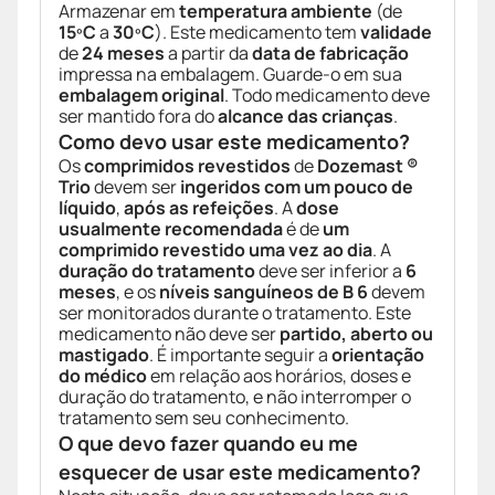
Armazenar em
temperatura ambiente
(de
15ºC
a
30ºC
). Este medicamento tem
validade
de
24 meses
a partir da
data de fabricação
impressa na embalagem. Guarde-o em sua
embalagem original
. Todo medicamento deve
ser mantido fora do
alcance das crianças
.
Como devo usar este medicamento?
Os
comprimidos revestidos
de
Dozemast ®
Trio
devem ser
ingeridos com um pouco de
líquido
,
após as refeições
. A
dose
usualmente recomendada
é de
um
comprimido revestido uma vez ao dia
. A
duração do tratamento
deve ser inferior a
6
meses
, e os
níveis sanguíneos de B 6
devem
ser monitorados durante o tratamento. Este
medicamento não deve ser
partido, aberto ou
mastigado
. É importante seguir a
orientação
do médico
em relação aos horários, doses e
duração do tratamento, e não interromper o
tratamento sem seu conhecimento.
O que devo fazer quando eu me
esquecer de usar este medicamento?