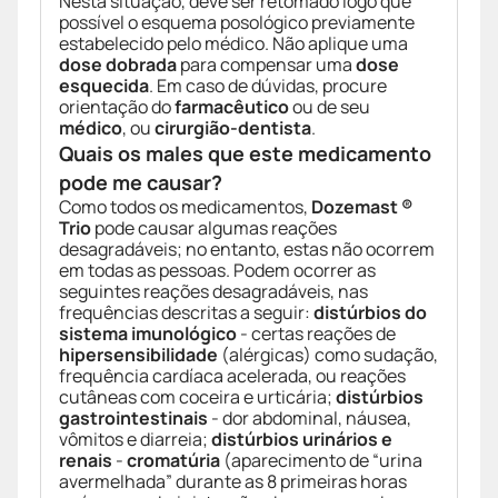
Nesta situação, deve ser retomado logo que
possível o esquema posológico previamente
estabelecido pelo médico. Não aplique uma
dose dobrada
para compensar uma
dose
esquecida
. Em caso de dúvidas, procure
orientação do
farmacêutico
ou de seu
médico
, ou
cirurgião-dentista
.
Quais os males que este medicamento
pode me causar?
Como todos os medicamentos,
Dozemast ®
Trio
pode causar algumas reações
desagradáveis; no entanto, estas não ocorrem
em todas as pessoas. Podem ocorrer as
seguintes reações desagradáveis, nas
frequências descritas a seguir:
distúrbios do
sistema imunológico
- certas reações de
hipersensibilidade
(alérgicas) como sudação,
frequência cardíaca acelerada, ou reações
cutâneas com coceira e urticária;
distúrbios
gastrointestinais
- dor abdominal, náusea,
vômitos e diarreia;
distúrbios urinários e
renais
-
cromatúria
(aparecimento de “urina
avermelhada” durante as 8 primeiras horas