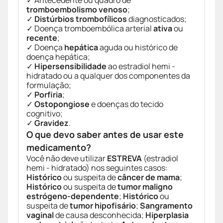
✓ Antecedente ou quadro de
tromboembolismo venoso
;
✓
Distúrbios trombofílicos
diagnosticados;
✓ Doença tromboembólica arterial
ativa
ou
recente
;
✓ Doença
hepática
aguda ou histórico de
doença hepática;
✓
Hipersensibilidade
ao estradiol hemi -
hidratado ou a qualquer dos componentes da
formulação;
✓
Porfiria
;
✓
Ostopongiose
e doenças do tecido
cognitivo;
✓
Gravidez
.
O que devo saber antes de usar este
medicamento?
Você não deve utilizar
ESTREVA
(estradiol
hemi - hidratado) nos seguintes casos:
Histórico
ou suspeita de
câncer de mama
;
Histórico
ou suspeita de
tumor maligno
estrógeno-dependente
;
Histórico
ou
suspeita de
tumor hipofisário
;
Sangramento
vaginal
de causa desconhecida;
Hiperplasia