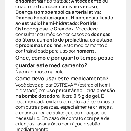
endometrial
não tratada;
Antecedente
ou
quadro de
tromboembolismo venoso
;
Doença tromboembólica arterial ativa
;
Doença hepática aguda
;
Hipersensibilidade
ao
estradiol hemi-hidratado
;
Porfiria
;
Ostopongiose
; e
Gravidez
. Você deve
consultar seu médico nos casos de
doenças
do útero
,
aumento de prolactina
,
colestase
,
e
problemas nos rins
. Este medicamento é
contraindicado para uso por
homens
.
Onde, como e por quanto tempo posso
guardar este medicamento?
Não informado na bula.
Como devo usar este medicamento?
Você deve aplicar ESTREVA ® (estradiol hemi-
hidratado) em
uso percutâneo
. Cada
pressão
na bomba dosadora
libera
0,5 g de gel
. É
recomendado evitar o contato da área exposta
com outras pessoas, especialmente crianças,
e cobrir a área de aplicação com roupas, se
necessário. Em caso de contato com pele de
crianças, lavar a área com água e sabão
imediatamente.