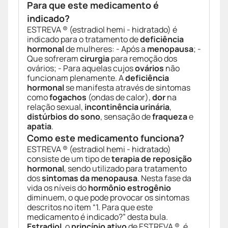
Para que este medicamento é
indicado?
ESTREVA ® (estradiol hemi - hidratado) é
indicado para o tratamento de
deficiência
hormonal
de mulheres: - Após a
menopausa
; -
Que sofreram
cirurgia
para remoção dos
ovários; - Para aquelas cujos
ovários
não
funcionam plenamente. A
deficiência
hormonal
se manifesta através de sintomas
como
fogachos
(ondas de calor),
dor
na
relação sexual,
incontinência urinária
,
distúrbios do sono
, sensação de
fraqueza
e
apatia
.
Como este medicamento funciona?
ESTREVA ® (estradiol hemi - hidratado)
consiste de um tipo de
terapia de reposição
hormonal
, sendo utilizado para tratamento
dos
sintomas da menopausa
. Nesta fase da
vida os níveis do
hormônio estrogênio
diminuem, o que pode provocar os sintomas
descritos no item “1. Para que este
medicamento é indicado?” desta bula.
Estradiol
, o
princípio ativo
de ESTREVA ®, é