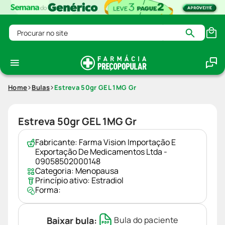
Procurar no site
Home
Bulas
Estreva 50gr GEL 1MG Gr
Estreva 50gr GEL 1MG Gr
Fabricante:
Farma Vision Importação E
Exportação De Medicamentos Ltda -
09058502000148
Categoria:
Menopausa
Princípio ativo:
Estradiol
Forma:
Baixar bula:
Bula do paciente