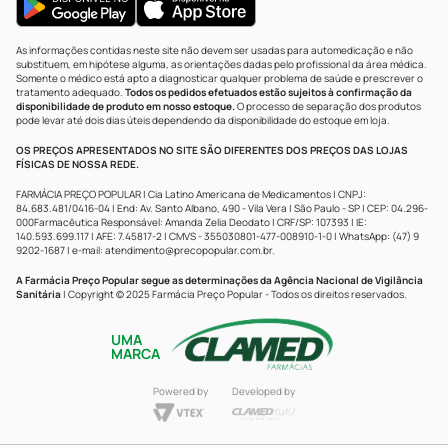
As informações contidas neste site não devem ser usadas para automedicação e não
substituem, em hipótese alguma, as orientações dadas pelo profissional da área médica.
Somente o médico está apto a diagnosticar qualquer problema de saúde e prescrever o
tratamento adequado.
Todos os pedidos efetuados estão sujeitos à confirmação da
disponibilidade de produto em nosso estoque.
O processo de separação dos produtos
pode levar até dois dias úteis dependendo da disponibilidade do estoque em loja.
OS PREÇOS APRESENTADOS NO SITE SÃO DIFERENTES DOS PREÇOS DAS LOJAS
FÍSICAS DE NOSSA REDE.
FARMÁCIA PREÇO POPULAR | Cia Latino Americana de Medicamentos | CNPJ:
84.683.481/0416-04 | End: Av. Santo Albano, 490 - Vila Vera | São Paulo - SP | CEP: 04.296-
000Farmacêutica Responsável: Amanda Zelia Deodato | CRF/SP: 107393 | IE:
140.593.699.117 | AFE: 7.45817-2 | CMVS - 355030801-477-008910-1-0 | WhatsApp: (47) 9
9202-1687 | e-mail:
atendimento@precopopular.com.br
.
A Farmácia Preço Popular segue as determinações da Agência Nacional de Vigilância
Sanitária
| Copyright © 2025 Farmácia Preço Popular - Todos os direitos reservados.
UMA
MARCA
Powered by
Developed by