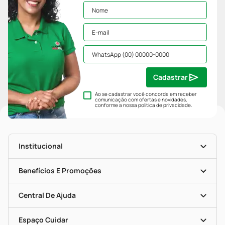
Cadastrar
Ao se cadastrar você concorda em receber
comunicação com ofertas e novidades,
conforme a nossa
política de privacidade
.
Institucional
História
Nossas Lojas
Benefícios E Promoções
Trabalhe Conosco
Mapa De Categorias
Clube PP
Blog Da PP
Convênios
Central De Ajuda
Seja Uma Loja Parceira
Programa Popular Do Brasil
Encarte De Ofertas
Entrega
Dermaclub
Recompra Programada
Espaço Cuidar