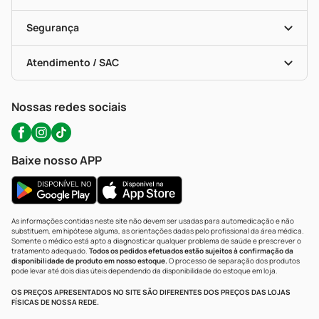
Descontos De Laboratório (PBM)
Compras Com Receita
Cupons E Ofertas
Alomed (tele-Entrega)
Vacinas
Formas De Pagamento
Serviços Farmacêuticos
Segurança
Troca E Devolução
Testes Rápidos
Bulas De A A Z
Autoteste Covid-19
Certificado De Segurança
Políticas De Marketplace
Portal Da Privacidade
Atendimento / SAC
Política De Privacidade
WhatsApp (47) 9202-1687
Atendimento@precopopular.com.br
Nossas redes sociais
Baixe nosso APP
As informações contidas neste site não devem ser usadas para automedicação e não
substituem, em hipótese alguma, as orientações dadas pelo profissional da área médica.
Somente o médico está apto a diagnosticar qualquer problema de saúde e prescrever o
tratamento adequado.
Todos os pedidos efetuados estão sujeitos à confirmação da
disponibilidade de produto em nosso estoque.
O processo de separação dos produtos
pode levar até dois dias úteis dependendo da disponibilidade do estoque em loja.
OS PREÇOS APRESENTADOS NO SITE SÃO DIFERENTES DOS PREÇOS DAS LOJAS
FÍSICAS DE NOSSA REDE.