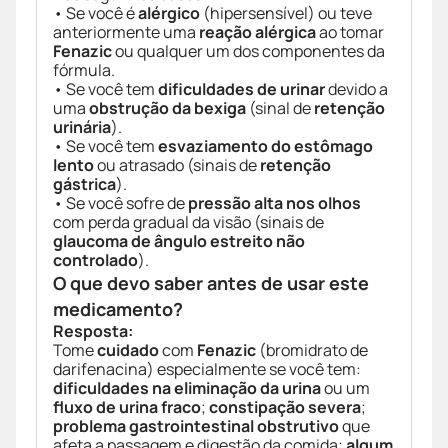
• Se você é
alérgico
(hipersensível) ou teve
anteriormente uma
reação alérgica
ao tomar
Fenazic
ou qualquer um dos componentes da
fórmula.
• Se você tem
dificuldades de urinar
devido a
uma
obstrução da bexiga
(sinal de
retenção
urinária
).
• Se você tem
esvaziamento do estômago
lento
ou atrasado (sinais de
retenção
gástrica
).
• Se você sofre de
pressão alta nos olhos
com perda gradual da visão (sinais de
glaucoma de ângulo estreito não
controlado
).
O que devo saber antes de usar este
medicamento?
Resposta:
Tome
cuidado
com
Fenazic
(bromidrato de
darifenacina) especialmente se você tem:
dificuldades na eliminação da urina
ou um
fluxo de urina fraco
;
constipação severa
;
problema gastrointestinal obstrutivo
que
afeta a passagem e digestão da comida;
algum