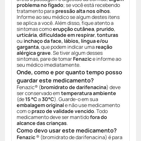
problema no fígado
; se você está recebendo
tratamento para
pressão alta nos olhos
.
Informe ao seu médico se algum destes itens
se aplica a você. Além disso, fique atento a
sintomas como
erupção cutânea
,
prurido
,
urticária
,
dificuldade em respirar
,
tonturas
ou
inchaço da face, lábios, língua e/ou
garganta
, que podem indicar uma
reação
alérgica grave
. Se tiver algum desses
sintomas, pare de tomar
Fenazic
e informe ao
seu médico imediatamente.
Onde, como e por quanto tempo posso
guardar este medicamento?
Fenazic® (
bromidrato de darifenacina
) deve
ser conservado em
temperatura ambiente
(de
15 °C
a
30°C
). Guarde-o em sua
embalagem original
e não use medicamento
com o
prazo de validade vencido
. Todo
medicamento deve ser mantido
fora do
alcance das crianças
.
Como devo usar este medicamento?
Fenazic
® (bromidrato de darifenacina) é para