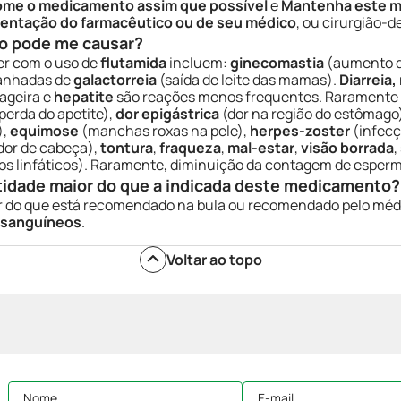
ome o medicamento assim que possível
e
Mantenha este me
ientação do farmacêutico ou de seu médico
, ou cirurgião-d
o pode me causar?
r com o uso de
flutamida
incluem:
ginecomastia
(aumento d
anhadas de
galactorreia
(saída de leite das mamas).
Diarreia
ageira e
hepatite
são reações menos frequentes. Raramente
perda do apetite),
dor epigástrica
(dor na região do estômago
),
equimose
(manchas roxas na pele),
herpes-zoster
(infecç
dor de cabeça),
tontura
,
fraqueza
,
mal-estar
,
visão borrada
,
os linfáticos). Raramente, diminuição da contagem de esperm
tidade maior do que a indicada deste medicamento?
r do que está recomendado na bula ou recomendado pelo médi
 sanguíneos
.
Voltar ao topo