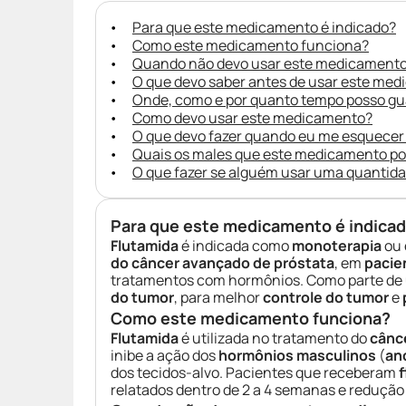
Para que este medicamento é indicado?
Como este medicamento funciona?
Quando não devo usar este medicament
O que devo saber antes de usar este me
Onde, como e por quanto tempo posso g
Como devo usar este medicamento?
O que devo fazer quando eu me esquecer
Quais os males que este medicamento p
O que fazer se alguém usar uma quantid
Para que este medicamento é indica
Flutamida
é indicada como
monoterapia
ou
do câncer avançado de próstata
, em
pacie
tratamentos com hormônios. Como parte de 
do tumor
, para melhor
controle do tumor
e
Como este medicamento funciona?
Flutamida
é utilizada no tratamento do
cânc
inibe a ação dos
hormônios masculinos
(
an
dos tecidos-alvo. Pacientes que receberam
relatados dentro de 2 a 4 semanas e reduçã