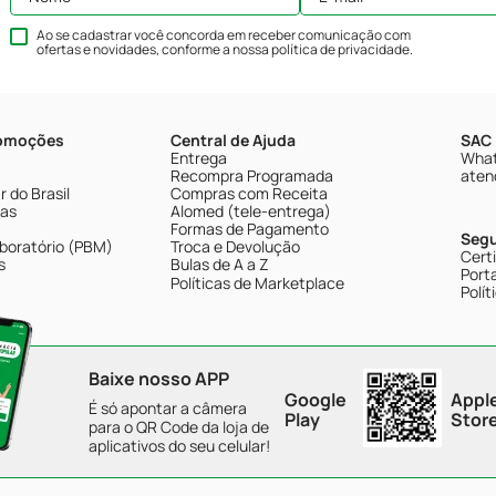
Ao se cadastrar você concorda em receber comunicação com
ofertas e novidades, conforme a nossa
política de privacidade
.
romoções
Central de Ajuda
SAC 
Entrega
What
Recompra Programada
aten
 do Brasil
Compras com Receita
tas
Alomed (tele-entrega)
Formas de Pagamento
Seg
boratório (PBM)
Troca e Devolução
Cert
s
Bulas de A a Z
Porta
Políticas de Marketplace
Polít
Baixe nosso APP
Google
Appl
É só apontar a câmera
Play
Stor
para o QR Code da loja de
aplicativos do seu celular!