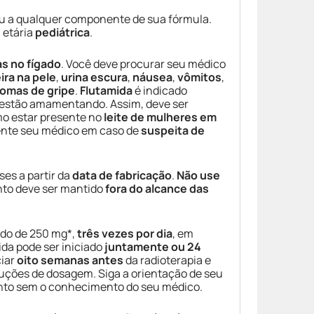
u a qualquer componente de sua fórmula.
 etária
pediátrica
.
s no fígado
. Você deve procurar seu médico
ira na pele
,
urina escura
,
náusea
,
vômitos
,
tomas de gripe
.
Flutamida
é indicado
estão amamentando. Assim, deve ser
mo estar presente no
leite de mulheres em
ente seu médico em caso de
suspeita de
ses a partir da
data de fabricação
.
Não use
to deve ser mantido
fora do alcance das
do de 250 mg*,
três vezes por dia
, em
a pode ser iniciado
juntamente ou 24
ciar
oito semanas antes
da radioterapia e
ruções de dosagem. Siga a orientação de seu
ento sem o conhecimento do seu médico.