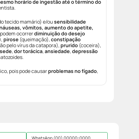
smo horário de ingestão até o término do
entista.
o tecido mamário) e/ou
sensibilidade
, náuseas, vômitos, aumento do apetite,
 podem ocorrer
diminuição do desejo
),
pirose
(queimação),
constipação
ão pelo vírus da catapora),
prurido
(coceira),
sede
,
dor torácica
,
ansiedade
,
depressão
atozoides.
co, pois pode causar
problemas no fígado
,