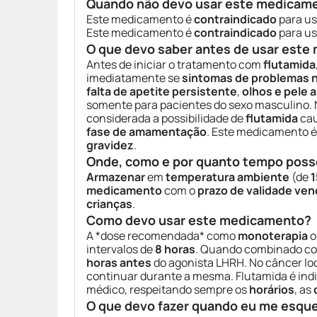
Quando não devo usar este medicam
Este medicamento é
contraindicado
para us
Este medicamento é
contraindicado
para us
O que devo saber antes de usar est
Antes de iniciar o tratamento com
flutamida
imediatamente se
sintomas de problemas n
falta de apetite persistente
,
olhos e pele 
somente para pacientes do sexo masculino. 
considerada a possibilidade de
flutamida
ca
fase de amamentação
. Este medicamento 
gravidez
.
Onde, como e por quanto tempo poss
Armazenar
em
temperatura ambiente
(de
1
medicamento
com o
prazo de validade ven
crianças
.
Como devo usar este medicamento?
A *dose recomendada* como
monoterapia
o
intervalos de
8 horas
. Quando combinado co
horas antes
do agonista LHRH. No câncer loc
continuar durante a mesma. Flutamida é ind
médico, respeitando sempre os
horários
, as
O que devo fazer quando eu me esqu