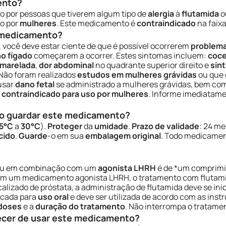
ento?
o por pessoas que tiverem algum tipo de
alergia
à
flutamida
o
o por
mulheres
. Este medicamento é
contraindicado
na faixa
e medicamento?
, você deve estar ciente de que é possível ocorrerem
problema
o fígado
começarem a ocorrer. Estes sintomas incluem:
coce
amarelada
,
dor abdominal
no quadrante superior direito e
sin
Não foram realizados
estudos em mulheres grávidas
ou que 
usar
dano fetal
se administrado a mulheres grávidas, bem co
é
contraindicado para uso por mulheres
. Informe imediatam
o guardar este medicamento?
5°C
a
30°C
).
Proteger
da
umidade
.
Prazo de validade
: 24 me
cido
.
Guarde
-o em sua
embalagem original
. Todo medicamen
u em combinação com um
agonista LHRH
é de *um comprimi
m um medicamento agonista LHRH, o tratamento com flutamid
alizado de próstata, a administração de flutamida deve se ini
icada para
uso oral
e deve ser utilizada de acordo com as inst
doses
e a
duração do tratamento
. Não interrompa o tratam
ecer de usar este medicamento?