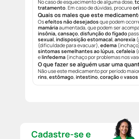
No caso de esquecimento de alguma dose,
t
tratamento
. Em caso de dúvidas, procure
or
Quais os males que este medicament
Os
efeitos não desejados
que podem ocorre
mamária
aumentada, que podem ser acomp
insônia, cansaço
,
disfunção do fígado
pass
sexual
,
indisposição estomacal
,
anorexia
(
(dificuldade para evacuar),
edema
(inchaço
sintomas semelhantes ao lúpus
,
cefaleia
(
e
linfedema
(inchaço por problemas nos vas
O que fazer se alguém usar uma quan
Não use este medicamento por período maio
rins
,
estômago
,
intestino
,
coração
e
vasos
Cadastre-se e