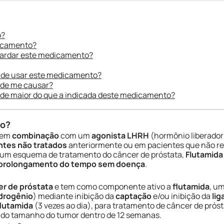
o?
dicamento?
uardar este medicamento?
 de usar este medicamento?
ode me causar?
ade maior do que a indicada deste medicamento?
do?
 em
combinação
com um
agonista LHRH
(hormônio liberador
ntes não tratados
anteriormente ou em pacientes que não re
um esquema de tratamento do câncer de próstata,
Flutamida
prolongamento do tempo sem doença
.
er de próstata
e tem como componente ativo a
flutamida
, u
drogênio
) mediante inibição da
captação
e/ou inibição da
li
flutamida
(3 vezes ao dia), para tratamento de câncer de prós
o do tamanho do tumor dentro de 12 semanas.