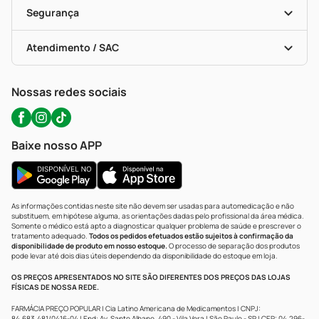
Vacinas
Formas De Pagamento
Serviços Farmacêuticos
Segurança
Troca E Devolução
Testes Rápidos
Bulas De A A Z
Autoteste Covid-19
Certificado De Segurança
Políticas De Marketplace
Portal Da Privacidade
Atendimento / SAC
Política De Privacidade
WhatsApp (47) 9202-1687
Atendimento@precopopular.com.br
Nossas redes sociais
Baixe nosso APP
As informações contidas neste site não devem ser usadas para automedicação e não
substituem, em hipótese alguma, as orientações dadas pelo profissional da área médica.
Somente o médico está apto a diagnosticar qualquer problema de saúde e prescrever o
tratamento adequado.
Todos os pedidos efetuados estão sujeitos à confirmação da
disponibilidade de produto em nosso estoque.
O processo de separação dos produtos
pode levar até dois dias úteis dependendo da disponibilidade do estoque em loja.
OS PREÇOS APRESENTADOS NO SITE SÃO DIFERENTES DOS PREÇOS DAS LOJAS
FÍSICAS DE NOSSA REDE.
FARMÁCIA PREÇO POPULAR | Cia Latino Americana de Medicamentos | CNPJ:
84.683.481/0416-04 | End: Av. Santo Albano, 490 - Vila Vera | São Paulo - SP | CEP: 04.296-