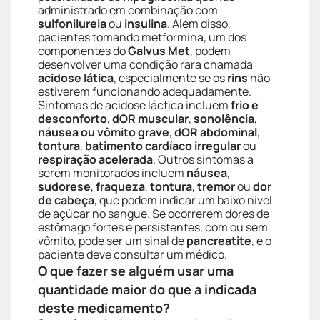
administrado em combinação com
sulfonilureia
ou
insulina
. Além disso,
pacientes tomando metformina, um dos
componentes do
Galvus Met
, podem
desenvolver uma condição rara chamada
acidose lática
, especialmente se os
rins
não
estiverem funcionando adequadamente.
Sintomas de acidose láctica incluem
frio e
desconforto
,
dOR muscular
,
sonolência
,
náusea ou vômito grave
,
dOR abdominal
,
tontura
,
batimento cardíaco irregular
ou
respiração acelerada
. Outros sintomas a
serem monitorados incluem
náusea
,
sudorese
,
fraqueza
,
tontura
,
tremor
ou
dor
de cabeça
, que podem indicar um baixo nível
de açúcar no sangue. Se ocorrerem dores de
estômago fortes e persistentes, com ou sem
vômito, pode ser um sinal de
pancreatite
, e o
paciente deve consultar um médico.
O que fazer se alguém usar uma
quantidade maior do que a indicada
deste medicamento?