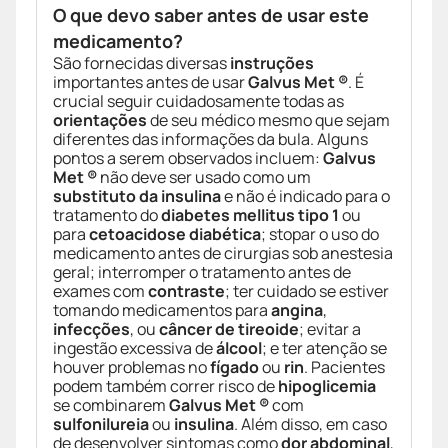
O que devo saber antes de usar este
medicamento?
São fornecidas diversas
instruções
importantes antes de usar
Galvus Met ®
. É
crucial seguir cuidadosamente todas as
orientações
de seu médico mesmo que sejam
diferentes das informações da bula. Alguns
pontos a serem observados incluem:
Galvus
Met ®
não deve ser usado como um
substituto da insulina
e não é indicado para o
tratamento do
diabetes mellitus tipo 1
ou
para
cetoacidose diabética
; stopar o uso do
medicamento antes de cirurgias sob anestesia
geral; interromper o tratamento antes de
exames com
contraste
; ter cuidado se estiver
tomando medicamentos para
angina
,
infecções
, ou
câncer de tireoide
; evitar a
ingestão excessiva de
álcool
; e ter atenção se
houver problemas no
fígado
ou
rin
. Pacientes
podem também correr risco de
hipoglicemia
se combinarem
Galvus Met ®
com
sulfonilureia
ou
insulina
. Além disso, em caso
de desenvolver sintomas como
dor abdominal
,