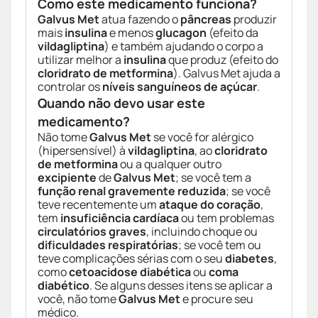
Como este medicamento funciona?
Galvus Met
atua fazendo o
pâncreas
produzir
mais
insulina
e menos
glucagon
(efeito da
vildagliptina
) e também ajudando o corpo a
utilizar melhor a
insulina
que produz (efeito do
cloridrato de metformina
). Galvus Met ajuda a
controlar os
níveis sanguíneos de açúcar
.
Quando não devo usar este
medicamento?
Não tome
Galvus Met
se você for alérgico
(hipersensível) à
vildagliptina
, ao
cloridrato
de metformina
ou a qualquer outro
excipiente
de
Galvus Met
; se você tem a
função renal gravemente reduzida
; se você
teve recentemente um
ataque do coração
,
tem
insuficiência cardíaca
ou tem problemas
circulatórios graves
, incluindo choque ou
dificuldades respiratórias
; se você tem ou
teve complicações sérias com o seu
diabetes
,
como
cetoacidose diabética
ou
coma
diabético
. Se alguns desses itens se aplicar a
você, não tome
Galvus Met
e procure seu
médico.