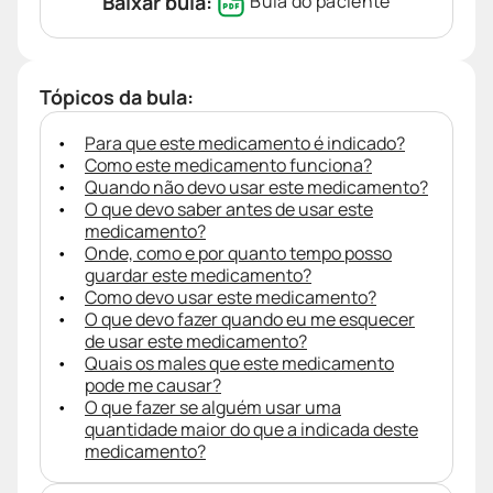
Baixar bula:
Bula do paciente
Tópicos da bula:
Para que este medicamento é indicado?
Como este medicamento funciona?
Quando não devo usar este medicamento?
O que devo saber antes de usar este
medicamento?
Onde, como e por quanto tempo posso
guardar este medicamento?
Como devo usar este medicamento?
O que devo fazer quando eu me esquecer
de usar este medicamento?
Quais os males que este medicamento
pode me causar?
O que fazer se alguém usar uma
quantidade maior do que a indicada deste
medicamento?