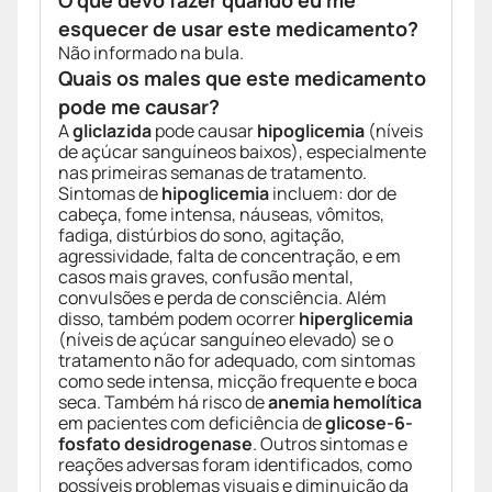
O que devo fazer quando eu me
esquecer de usar este medicamento?
Não informado na bula.
Quais os males que este medicamento
pode me causar?
A
gliclazida
pode causar
hipoglicemia
(níveis
de açúcar sanguíneos baixos), especialmente
nas primeiras semanas de tratamento.
Sintomas de
hipoglicemia
incluem: dor de
cabeça, fome intensa, náuseas, vômitos,
fadiga, distúrbios do sono, agitação,
agressividade, falta de concentração, e em
casos mais graves, confusão mental,
convulsões e perda de consciência. Além
disso, também podem ocorrer
hiperglicemia
(níveis de açúcar sanguíneo elevado) se o
tratamento não for adequado, com sintomas
como sede intensa, micção frequente e boca
seca. Também há risco de
anemia hemolítica
em pacientes com deficiência de
glicose-6-
fosfato desidrogenase
. Outros sintomas e
reações adversas foram identificados, como
possíveis problemas visuais e diminuição da