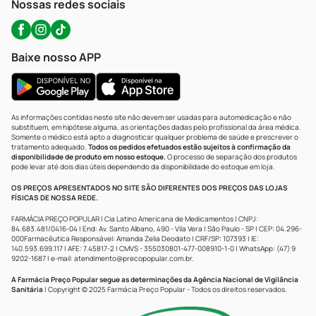
Nossas redes sociais
Baixe nosso APP
As informações contidas neste site não devem ser usadas para automedicação e não
substituem, em hipótese alguma, as orientações dadas pelo profissional da área médica.
Somente o médico está apto a diagnosticar qualquer problema de saúde e prescrever o
tratamento adequado.
Todos os pedidos efetuados estão sujeitos à confirmação da
disponibilidade de produto em nosso estoque.
O processo de separação dos produtos
pode levar até dois dias úteis dependendo da disponibilidade do estoque em loja.
OS PREÇOS APRESENTADOS NO SITE SÃO DIFERENTES DOS PREÇOS DAS LOJAS
FÍSICAS DE NOSSA REDE.
FARMÁCIA PREÇO POPULAR | Cia Latino Americana de Medicamentos | CNPJ:
84.683.481/0416-04 | End: Av. Santo Albano, 490 - Vila Vera | São Paulo - SP | CEP: 04.296-
000Farmacêutica Responsável: Amanda Zelia Deodato | CRF/SP: 107393 | IE:
140.593.699.117 | AFE: 7.45817-2 | CMVS - 355030801-477-008910-1-0 | WhatsApp: (47) 9
9202-1687 | e-mail:
atendimento@precopopular.com.br
.
A Farmácia Preço Popular segue as determinações da Agência Nacional de Vigilância
Sanitária
| Copyright © 2025 Farmácia Preço Popular - Todos os direitos reservados.