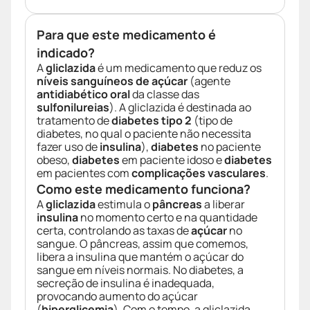
Para que este medicamento é
indicado?
A
gliclazida
é um medicamento que reduz os
níveis sanguíneos de açúcar
(agente
antidiabético oral
da classe das
sulfonilureias
). A gliclazida é destinada ao
tratamento de
diabetes tipo 2
(tipo de
diabetes, no qual o paciente não necessita
fazer uso de
insulina
),
diabetes
no paciente
obeso,
diabetes
em paciente idoso e
diabetes
em pacientes com
complicações vasculares
.
Como este medicamento funciona?
A
gliclazida
estimula o
pâncreas
a liberar
insulina
no momento certo e na quantidade
certa, controlando as taxas de
açúcar
no
sangue. O pâncreas, assim que comemos,
libera a insulina que mantém o açúcar do
sangue em níveis normais. No diabetes, a
secreção de insulina é inadequada,
provocando aumento do açúcar
(
hiperglicemia
). Com o tempo, a gliclazida