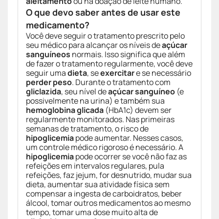
aleitamento
ou na doação de leite humano.
O que devo saber antes de usar este
medicamento?
Você deve seguir o tratamento prescrito pelo
seu médico para alcançar os níveis de
açúcar
sanguíneos
normais. Isso significa que além
de fazer o tratamento regularmente, você deve
seguir uma
dieta
, se
exercitar
e se necessário
perder peso
. Durante o tratamento com
gliclazida
, seu nível de
açúcar sanguíneo
(e
possivelmente na urina) e também sua
hemoglobina glicada
(HbA1c) devem ser
regularmente monitorados. Nas primeiras
semanas de tratamento, o risco de
hipoglicemia
pode aumentar. Nesses casos,
um controle médico rigoroso é necessário. A
hipoglicemia
pode ocorrer se você não faz as
refeições em intervalos regulares, pula
refeições, faz jejum, for desnutrido, mudar sua
dieta, aumentar sua atividade física sem
compensar a ingesta de carboidratos, beber
álcool, tomar outros medicamentos ao mesmo
tempo, tomar uma dose muito alta de