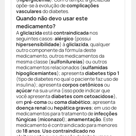
opõe-se à evolução de
complicações
vasculares
do diabetes.
Quando não devo usar este
medicamento?
A
gliclazida
está
contraindicada
nos
seguintes casos:
alérgico
(possui
hipersensibilidade
) à
gliclazida
, qualquer
outro componente da fórmula deste
medicamento, outros medicamentos da
mesma classe (
sulfonilureias
) ou outros
medicamentos relacionados (
sulfamidas
hipoglicemiantes
); apresenta
diabetes tipo 1
(tipo de diabetes no qual o paciente faz uso de
insulina); apresenta
corpos cetônicos
ou
açúcar
na sua urina (isso pode indicar que
você apresenta
diabetes com cetoacidose
),
em
pré-coma
ou
coma diabético
; apresenta
doença renal
ou
hepática graves
; em uso de
medicamentos para tratamento de
infecções
fúngicas
(
miconazol
);
amamentação
. Este
medicamento é contraindicado para menores
de
18 anos
.
Uso contraindicado no