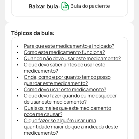
Baixar bula:
Bula do paciente
Tópicos da bula:
Para que este medicamento é indicado?
Como este medicamento funciona?
Quando não devo usar este medicamento?
O que devo saber antes de usar este
medicamento?
Onde, como e por quanto tempo posso
guardar este medicamento?
Como devo usar este medicamento?
O que devo fazer quando eu me esquecer
de usar este medicamento?
Quais os males que este medicamento
pode me causar?
O que fazer se alguém usar uma
quantidade maior do que a indicada deste
medicamento?