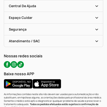
Mapa De Categorias
Clube PP
Blog Da PP
Convênios
Central De Ajuda
Seja Uma Loja Parceira
Programa Popular Do Brasil
Encarte De Ofertas
Entrega
Dermaclub
Recompra Programada
Espaço Cuidar
Descontos De Laboratório (PBM)
Compras Com Receita
Cupons E Ofertas
Alomed (tele-Entrega)
Vacinas
Formas De Pagamento
Serviços Farmacêuticos
Segurança
Troca E Devolução
Testes Rápidos
Bulas De A A Z
Autoteste Covid-19
Certificado De Segurança
Políticas De Marketplace
Portal Da Privacidade
Atendimento / SAC
Política De Privacidade
WhatsApp (47) 9202-1687
Atendimento@precopopular.com.br
Nossas redes sociais
Baixe nosso APP
As informações contidas neste site não devem ser usadas para automedicação e não
substituem, em hipótese alguma, as orientações dadas pelo profissional da área médica.
Somente o médico está apto a diagnosticar qualquer problema de saúde e prescrever o
tratamento adequado.
Todos os pedidos efetuados estão sujeitos à confirmação da