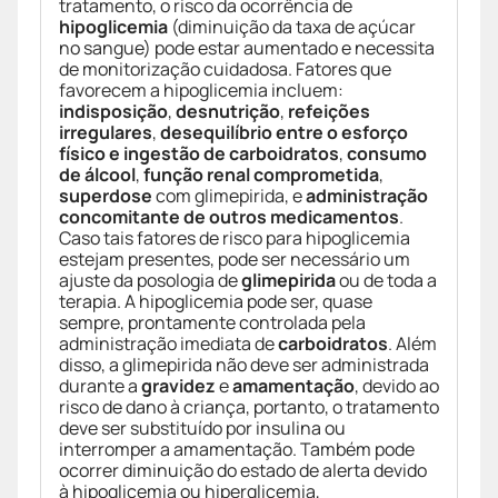
tratamento, o risco da ocorrência de
hipoglicemia
(diminuição da taxa de açúcar
no sangue) pode estar aumentado e necessita
de monitorização cuidadosa. Fatores que
favorecem a hipoglicemia incluem:
indisposição
,
desnutrição
,
refeições
irregulares
,
desequilíbrio entre o esforço
físico e ingestão de carboidratos
,
consumo
de álcool
,
função renal comprometida
,
superdose
com glimepirida, e
administração
concomitante de outros medicamentos
.
Caso tais fatores de risco para hipoglicemia
estejam presentes, pode ser necessário um
ajuste da posologia de
glimepirida
ou de toda a
terapia. A hipoglicemia pode ser, quase
sempre, prontamente controlada pela
administração imediata de
carboidratos
. Além
disso, a glimepirida não deve ser administrada
durante a
gravidez
e
amamentação
, devido ao
risco de dano à criança, portanto, o tratamento
deve ser substituído por insulina ou
interromper a amamentação. Também pode
ocorrer diminuição do estado de alerta devido
à hipoglicemia ou hiperglicemia,