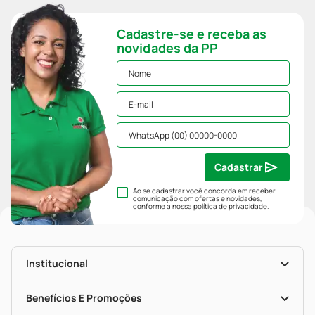
Cadastre-se e receba as
novidades da PP
Cadastrar
Ao se cadastrar você concorda em receber
comunicação com ofertas e novidades,
conforme a nossa
política de privacidade
.
Institucional
História
Nossas Lojas
Benefícios E Promoções
Trabalhe Conosco