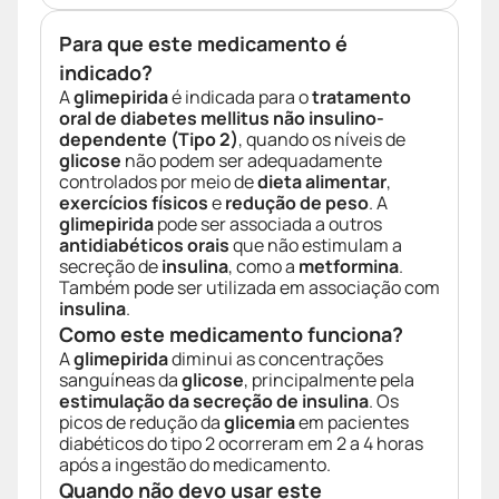
Para que este medicamento é
indicado?
A
glimepirida
é indicada para o
tratamento
oral de diabetes mellitus não insulino-
dependente (Tipo 2)
, quando os níveis de
glicose
não podem ser adequadamente
controlados por meio de
dieta alimentar
,
exercícios físicos
e
redução de peso
. A
glimepirida
pode ser associada a outros
antidiabéticos orais
que não estimulam a
secreção de
insulina
, como a
metformina
.
Também pode ser utilizada em associação com
insulina
.
Como este medicamento funciona?
A
glimepirida
diminui as concentrações
sanguíneas da
glicose
, principalmente pela
estimulação da secreção de insulina
. Os
picos de redução da
glicemia
em pacientes
diabéticos do tipo 2 ocorreram em 2 a 4 horas
após a ingestão do medicamento.
Quando não devo usar este