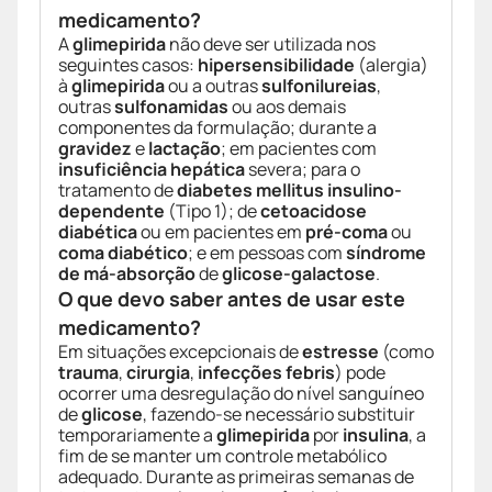
medicamento?
A
glimepirida
não deve ser utilizada nos
seguintes casos:
hipersensibilidade
(alergia)
à
glimepirida
ou a outras
sulfonilureias
,
outras
sulfonamidas
ou aos demais
componentes da formulação; durante a
gravidez
e
lactação
; em pacientes com
insuficiência hepática
severa; para o
tratamento de
diabetes mellitus insulino-
dependente
(Tipo 1); de
cetoacidose
diabética
ou em pacientes em
pré-coma
ou
coma diabético
; e em pessoas com
síndrome
de má-absorção
de
glicose-galactose
.
O que devo saber antes de usar este
medicamento?
Em situações excepcionais de
estresse
(como
trauma
,
cirurgia
,
infecções febris
) pode
ocorrer uma desregulação do nível sanguíneo
de
glicose
, fazendo-se necessário substituir
temporariamente a
glimepirida
por
insulina
, a
fim de se manter um controle metabólico
adequado. Durante as primeiras semanas de