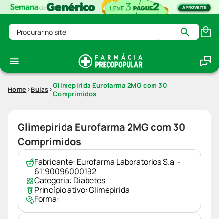
Procurar no site
Glimepirida Eurofarma 2MG com 30
Home
Bulas
Comprimidos
Glimepirida Eurofarma 2MG com 30
Comprimidos
Fabricante:
Eurofarma Laboratorios S.a. -
61190096000192
Categoria:
Diabetes
Princípio ativo:
Glimepirida
Forma: