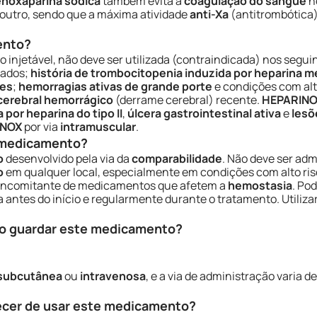
enoxaparina sódica
também evita a
coagulação do sangue
n
 outro, sendo que a máxima atividade
anti-Xa
(antitrombótica)
ento?
ão injetável, não deve ser utilizada (contraindicada) nos segu
vados;
história de trombocitopenia induzida por heparina m
tes
;
hemorragias ativas de grande porte
e condições com alt
cerebral hemorrágico
(derrame cerebral) recente.
HEPARIN
por heparina do tipo II
,
úlcera gastrointestinal ativa
e
lesõ
INOX
por via
intramuscular
.
e medicamento?
o
desenvolvido pela via da
comparabilidade
. Não deve ser adm
o
em qualquer local, especialmente em condições com alto ri
concomitante de medicamentos que afetem a
hemostasia
. Po
 antes do início e regularmente durante o tratamento. Utili
o guardar este medicamento?
subcutânea
ou
intravenosa
, e a via de administração varia 
ecer de usar este medicamento?