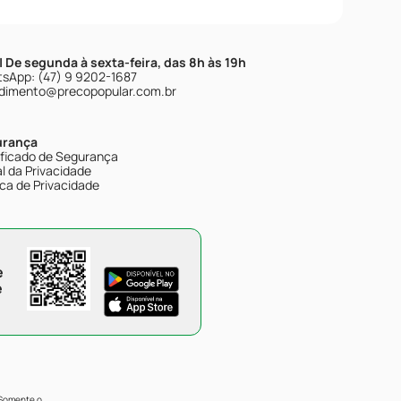
| De segunda à sexta-feira, das 8h às 19h
sApp: (47) 9 9202-1687
dimento@precopopular.com.br
urança
ificado de Segurança
l da Privacidade
ica de Privacidade
e
e
 Somente o