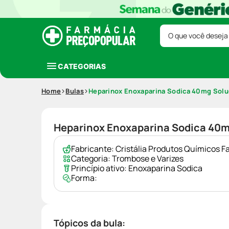
O que você deseja
CATEGORIAS
Home
Bulas
Heparinox Enoxaparina Sodica 40mg Soluc
Heparinox Enoxaparina Sodica 40mg
Fabricante:
Cristália Produtos Químicos F
Categoria:
Trombose e Varizes
Princípio ativo:
Enoxaparina Sodica
Forma:
Tópicos da bula: