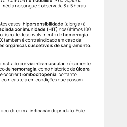
o circuito de
hemodiálise
. A duração do
 média no sangue é observada 3 a 5 horas
intes casos:
hipersensibilidade
(alergia) à
ediada por imunidade (HIT)
nos últimos 100
o risco de desenvolvimento de
hemorragia
OX
também é contraindicado em caso de:
es orgânicas suscetíveis de sangramento
.
inistrado por
via intramuscular
e é somente
sco de
hemorragia
, como histórico de
úlcera
de ocorrer
trombocitopenia
, portanto
zar com cautela em condições que possam
de acordo com a
indicação
do produto. Este