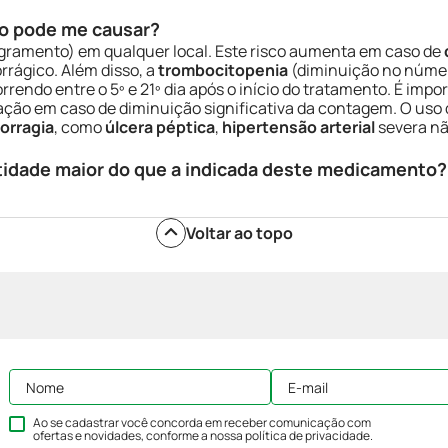
o pode me causar?
ramento) em qualquer local. Este risco aumenta em caso de
ágico. Além disso, a
trombocitopenia
(diminuição no númer
endo entre o 5º e 21º dia após o início do tratamento. É impo
ação em caso de diminuição significativa da contagem. O uso
orragia
, como
úlcera péptica
,
hipertensão arterial
severa nã
tidade maior do que a indicada deste medicamento?
Voltar ao topo
Ao se cadastrar você concorda em receber comunicação com
ofertas e novidades, conforme a nossa
política de privacidade
.