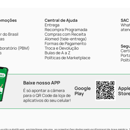
romoções
Central de Ajuda
SAC 
Entrega
What
Recompra Programada
aten
 do Brasil
Compras com Receita
tas
Alomed (tele-entrega)
Formas de Pagamento
Seg
boratório (PBM)
Troca e Devolução
Cert
s
Bulas de A a Z
Porta
Políticas de Marketplace
Polít
Baixe nosso APP
Google
Appl
É só apontar a câmera
Play
Stor
para o QR Code da loja de
aplicativos do seu celular!
e não substituem, em hipótese alguma, as orientações dadas pelo profissional da área médica.