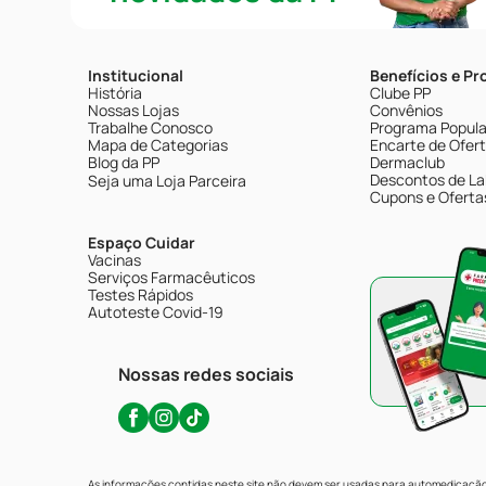
Institucional
Benefícios e P
História
Clube PP
Nossas Lojas
Convênios
Trabalhe Conosco
Programa Popular
Mapa de Categorias
Encarte de Ofer
Blog da PP
Dermaclub
Descontos de La
Seja uma Loja Parceira
Cupons e Oferta
Espaço Cuidar
Vacinas
Serviços Farmacêuticos
Testes Rápidos
Autoteste Covid-19
Nossas redes sociais
As informações contidas neste site não devem ser usadas para automedicação 