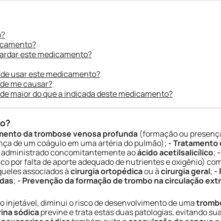
o?
dicamento?
uardar este medicamento?
 de usar este medicamento?
ode me causar?
ade maior do que a indicada deste medicamento?
do?
amento da trombose venosa profunda
(formação ou presença
nça de um coágulo em uma artéria do pulmão);
- Tratamento 
, administrado concomitantemente ao
ácido acetilsalicílico
;
-
co por falta de aporte adequado de nutrientes e oxigênio) c
aqueles associados à
cirurgia ortopédica
ou à
cirurgia geral
;
-
das
;
- Prevenção da formação de trombo na circulação ext
ão injetável, diminui o risco de desenvolvimento de uma
tromb
ina sódica
previne e trata estas duas patologias, evitando su