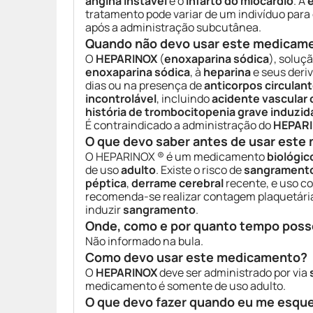
angina instável
e o
infarto do miocárdio
. A
tratamento pode variar de um indivíduo para
após a administração subcutânea.
Quando não devo usar este medicam
O
HEPARINOX
(
enoxaparina sódica
), soluç
enoxaparina sódica
, à
heparina
e seus deri
dias ou na presença de
anticorpos circulan
incontrolável
, incluindo
acidente vascular 
história de trombocitopenia grave induzida 
É contraindicado a administração do
HEPAR
O que devo saber antes de usar est
O HEPARINOX ® é um medicamento
biológic
de uso
adulto
. Existe o risco de
sangrament
péptica
,
derrame cerebral
recente, e uso 
recomenda-se realizar contagem plaquetária
induzir
sangramento
.
Onde, como e por quanto tempo poss
Não informado na bula.
Como devo usar este medicamento?
O
HEPARINOX
deve ser administrado por via
medicamento é somente de uso adulto.
O que devo fazer quando eu me esqu