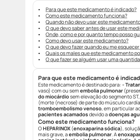
Para que este medicamento é indicado?
Como este medicamento funciona?
Quando não devo usar este medicament
O que devo saber antes de usar este me
Onde, como e por quanto tempo posso g
Como devo usar este medicamento?
O que devo fazer quando eu me esquecer
Quais os males que este medicamento p
O que fazer se alguém usar uma quantid
Para que este medicamento é indica
Este medicamento é destinado para:
- Trat
vaso) com ou sem
embolia pulmonar
(prese
do miocárdio
sem elevação do segmento ST
(morte (necrose) de parte do músculo cardía
tromboembolismo venoso
, em particular 
pacientes acamados
devido a
doenças agu
Como este medicamento funciona?
O
HEPARINOX
(
enoxaparina sódica
), soluç
mais grave, a
embolia pulmonar
. A
enoxapar