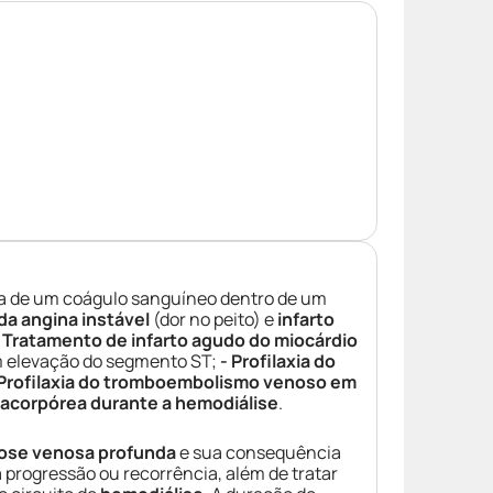
 de um coágulo sanguíneo dentro de um
da angina instável
(dor no peito) e
infarto
 Tratamento de infarto agudo do miocárdio
om elevação do segmento ST;
- Profilaxia do
 Profilaxia do tromboembolismo venoso em
racorpórea durante a hemodiálise
.
ose venosa profunda
e sua consequência
a progressão ou recorrência, além de tratar