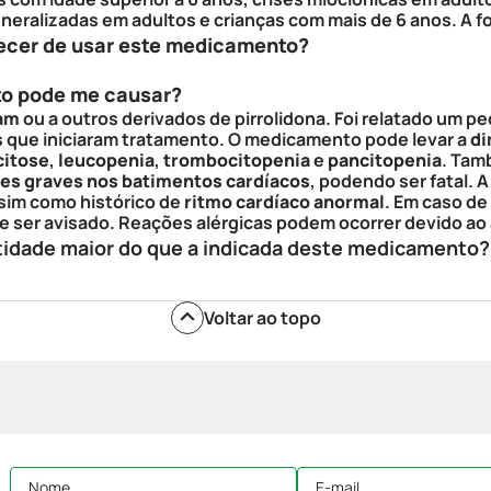
eneralizadas em adultos e crianças com mais de 6 anos. A 
ecer de usar este medicamento?
to pode me causar?
tam
ou a outros derivados de pirrolidona. Foi relatado um
 que iniciaram tratamento. O medicamento pode levar a
di
citose
,
leucopenia
,
trombocitopenia
e
pancitopenia
. Tam
ões graves nos batimentos cardíacos
, podendo ser fatal. 
sim como histórico de
ritmo cardíaco anormal
. Em caso de
e ser avisado. Reações alérgicas podem ocorrer devido ao 
tidade maior do que a indicada deste medicamento?
Voltar ao topo