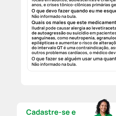
anos, e crises tônico-clônicas primárias g
O que devo fazer quando eu me esqu
Não informado na bula.
Quais os males que este medicamen
Iludral
pode causar
alergia ao levetirace
de autoagressão ou suicídio
em pacientes
sanguíneas
, como
neutropenia
,
agranulo
epilépticas
e aumentar o risco de
alteraç
do intervalo QT
é uma contraindicação, as
outros problemas cardíacos, o médico dev
O que fazer se alguém usar uma quan
Não informado na bula.
Cadastre-se e