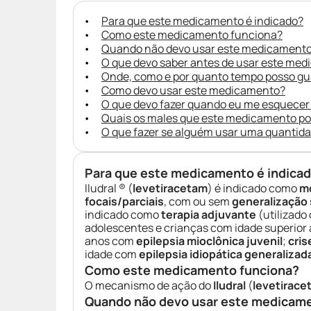
Para que este medicamento é indicado?
Como este medicamento funciona?
Quando não devo usar este medicament
O que devo saber antes de usar este me
Onde, como e por quanto tempo posso g
Como devo usar este medicamento?
O que devo fazer quando eu me esquecer
Quais os males que este medicamento p
O que fazer se alguém usar uma quantid
Para que este medicamento é indica
Iludral ® (
levetiracetam
) é indicado como
m
focais/parciais
, com ou sem
generalização
indicado como
terapia adjuvante
(utilizado
adolescentes e crianças com idade superior 
anos com
epilepsia mioclônica juvenil
;
cris
idade com
epilepsia idiopática generalizad
Como este medicamento funciona?
O mecanismo de ação do
Iludral
(
levetirace
Quando não devo usar este medicam