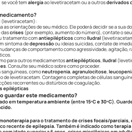
) se você tem
alergia
ao levetiracetam ou a outros
derivados d
e medicamento?
l
(levetiracetam):
iga as orientações de seu médico. Ele poderá decidir se a sua d
e das
crises
(por exemplo, aumento do número), contate o seu
ou tratamento com
antiepilépticos
como
Iludral
(levetiraceta
gum sintoma de
depressão
ou ideias suicidas, contate de imedi
mudanças de comportamento como agressividade, agitação, rai
ticos.
como para outros medicamentos
antiepilépticos
,
Iludral
(levet
ses
. Consulte seu médico sobre como proceder.
s sanguíneas, como
neutropenia
,
agranulocitose
,
leucopeni
ão de levetiracetam. Contagens completas de células sangu
ecções recorrentes ou distúrbios de coagulação.
s epilépticas
so guardar este medicamento?
enado em
temperatura ambiente
(entre
15ºC e 30ºC
). Guard
ncido
.
monoterapia
para o tratamento de
crises focais/parciais
,
ico recente de
epilepsia
. Também é indicado como
terapia
s com idade superior a 6 anos, crises mioclônicas em adult