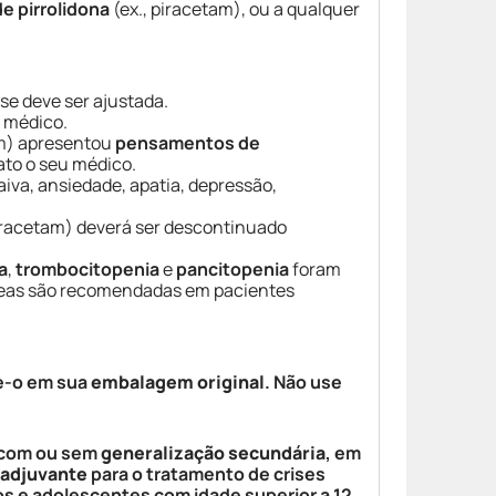
e pirrolidona
(ex., piracetam), ou a qualquer
ose deve ser ajustada.
 médico.
m) apresentou
pensamentos de
ato o seu médico.
va, ansiedade, apatia, depressão,
iracetam) deverá ser descontinuado
a
,
trombocitopenia
e
pancitopenia
foram
íneas são recomendadas em pacientes
e-o em sua
embalagem original
. Não use
 com ou sem
generalização secundária
, em
 adjuvante
para o tratamento de crises
os e adolescentes com idade superior a 12