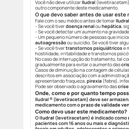
Você não deve utilizar
Iludral
(levetiracetam
outro componente deste medicamento.
O que devo saber antes de usar est
Fale com o seu médico antes de tomar
Iludra
- Se você tiver
doença renal
ou
hepática
, s
- Se você detectar um aumento na gravidad
- Um pequeno número de pessoas que inici
autoagressão
ou suicídio. Se você tiver al
- Se você tiver
transtornos psiquiátricos
e 
hostilidade, irritabilidade e transtornos psicó
No caso de interrupção do tratamento, tal 
gradualmente para evitar o aumento das
cri
Casos de diminuição na contagem de célula
descritos em associação com a administraç
apresentando fraqueza,
pirexia
(febre), inf
Pode ser observado o agravamento das
crise
Onde, como e por quanto tempo pos
Iludral ® (levetiracetam) deve ser armaz
medicamento com o
prazo de validade ve
Como devo usar este medicamento?
O
Iludral
(levetiracetam) é indicado como
pacientes com 16 anos ou mais e diagnóst
focais em adultos, adolescentes e criança