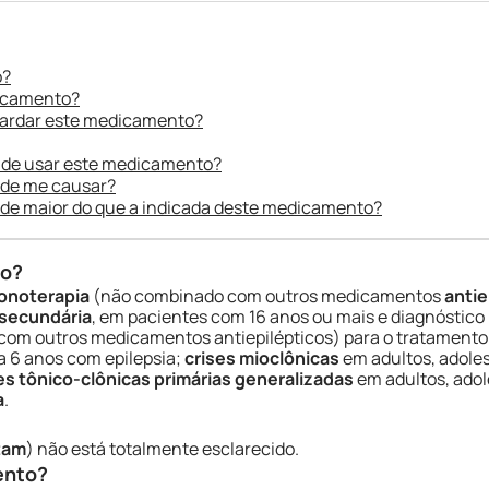
o?
dicamento?
uardar este medicamento?
 de usar este medicamento?
ode me causar?
ade maior do que a indicada deste medicamento?
do?
onoterapia
(não combinado com outros medicamentos
antie
 secundária
, em pacientes com 16 anos ou mais e diagnóstico
 com outros medicamentos antiepilépticos) para o tratamento
a 6 anos com epilepsia;
crises mioclônicas
em adultos, adoles
es tônico-clônicas primárias generalizadas
em adultos, adol
a
.
tam
) não está totalmente esclarecido.
ento?