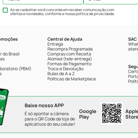
Ao se cadastrar você concorda em receber comunicação com
ofertas e novidades, conforme a nossa
política de privacidade
.
romoções
Central de Ajuda
SAC 
Entrega
What
Recompra Programada
aten
 do Brasil
Compras com Receita
tas
Alomed (tele-entrega)
Formas de Pagamento
Seg
boratório (PBM)
Troca e Devolução
Cert
s
Bulas de A a Z
Porta
Políticas de Marketplace
Polít
Baixe nosso APP
Google
Appl
É só apontar a câmera
Play
Stor
para o QR Code da loja de
aplicativos do seu celular!