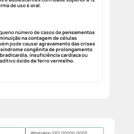
forma de uso é
oral
.
 pequeno número de casos de
pensamentos
minuição na contagem de células
bém pode causar
agravamento das crises
A
síndrome congênita de prolongamento
bradicardia
,
insuficiência cardíaca
ou
aditivo
óxido de ferro vermelho
.