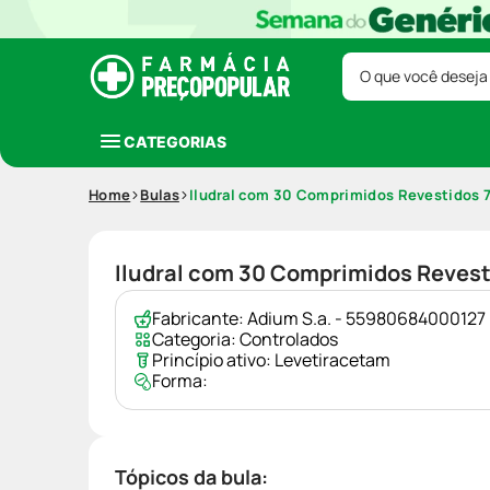
O que você deseja
CATEGORIAS
Home
Bulas
Iludral com 30 Comprimidos Revestidos
Iludral com 30 Comprimidos Reves
Fabricante:
Adium S.a. - 55980684000127
Categoria:
Controlados
Princípio ativo:
Levetiracetam
Forma:
Tópicos da bula: